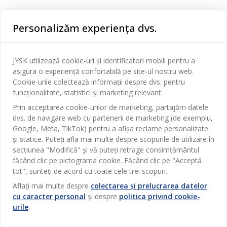
Categorii
Personalizăm experiența dvs.
Dormitor
Serviciul clienți
Baie
JYSK utilizează cookie-uri și identificatori mobili pentru a
Contact Relații Clienți
asigura o experiență confortabilă pe site-ul nostru web.
Birou
JYSK
Cookie-urile colectează informații despre dvs. pentru
Magazine și program
funcționalitate, statistici și marketing relevant.
Sufragerie
Despre JYSK
Prin acceptarea cookie-urilor de marketing, partajăm datele
Broșură
Bucătărie
SEDIU CENTRAL
dvs. de navigare web cu partenerii de marketing (de exemplu,
JYSK.com
Termeni si conditii vânzări online
Google, Meta, TikTok) pentru a afișa reclame personalizate
Depozitare
TAROL-DD S.R.L. str. Jubiliara, 41A mun. Chișinău, Republica
JYSK RELAȚII CLIENȚI
și statice. Puteți afla mai multe despre scopurile de utilizare în
Presă
Garantia prețului
Moldova
Contact Relații Clienți
secțiunea "Modifică" și vă puteți retrage consimțământul
Perdele
Urmărește Jysk
Locuri de muncă
Telefon: 022 022 030
făcând clic pe pictograma cookie. Făcând clic pe "Acceptă
Garanția Produselor
JYSK BUSINESS TO BUSINESS
Grădină
E-mail: support@jysk.md
tot", sunteți de acord cu toate cele trei scopuri.
Newsletter
Vânzări și relații clienți persoane juridice
Politica de confidentialitate
Aflați mai multe despre
colectarea și prelucrarea datelor
Pentru casă
Telefon: 060 531 531
cu caracter personal
și despre
politica privind cookie-
Inspirație
E-mail: jysk@jysk.md
Card cadou
Outlet
urile
.
JYSK BUSINESS TO BUSINESS
Beneficii pentru clienți
Campanie