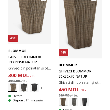
40%
BLOMMOR
44%
GHIVECI BLOMMOR
31X31X50 NATUR
BLOMMOR
Ghiveci din poliratan și oțel vopsit electrostatic. Acest ghiveci pentru plante, ușor și rezistent la îngheț, este ideal pentru a expune toate tipurile de plante în zonele exterioare. O gaură de scurgere se poate face ușor pentru a se scurge apa în exces. 31x31x50 cm
GHIVECI BLOMMOR
300
MDL
36X36X70 NATUR
/ Buc
499 MDL
/ Buc
Ghiveci din poliratan și oțel vopsit electrostatic. Acest ghiveci pentru plante, ușor și rezistent la îngheț, este ideal pentru a expune toate tipurile de plante în zonele exterioare. O gaură de scurgere se poate face ușor pentru a se scurge apa în exces. 36x36x70 cm
450
MDL
/ Buc
799 MDL
/ Buc
Livrare
Disponibil în magazin