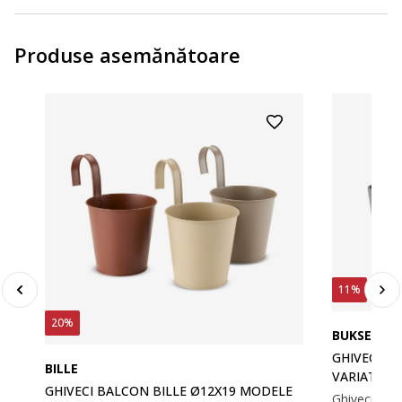
Produse asemănătoare
11%
20%
BUKSEBIE
GHIVECI B
BILLE
VARIATE
GHIVECI BALCON BILLE Ø12X19 MODELE