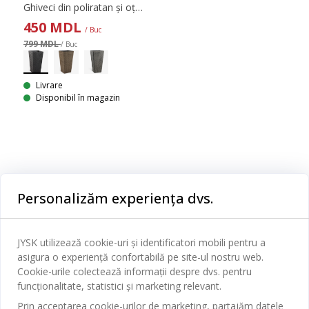
Ghiveci din poliratan și oțel vopsit electrostatic. Acest ghiveci pentru plante, ușor și rezistent la îngheț, este ideal pentru a expune toate tipurile de plante în zonele exterioare. O gaură de scurgere se poate face ușor pentru a se scurge apa în exces. 36x36x70 cm
450
MDL
/ Buc
799 MDL
/ Buc
Livrare
Disponibil în magazin
Categorii
Personalizăm experiența dvs.
Dormitor
Serviciul clienți
Baie
JYSK utilizează cookie-uri și identificatori mobili pentru a
Contact Relații Clienți
asigura o experiență confortabilă pe site-ul nostru web.
Birou
JYSK
Cookie-urile colectează informații despre dvs. pentru
Magazine și program
funcționalitate, statistici și marketing relevant.
Sufragerie
Despre JYSK
Prin acceptarea cookie-urilor de marketing, partajăm datele
Broșură