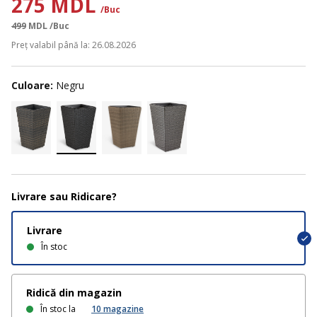
275 MDL
/Buc
499
MDL
/Buc
Preț valabil până la: 26.08.2026
Culoare:
Negru
Livrare sau Ridicare?
Livrare
În stoc
Ridică din magazin
În stoc la
10
magazine