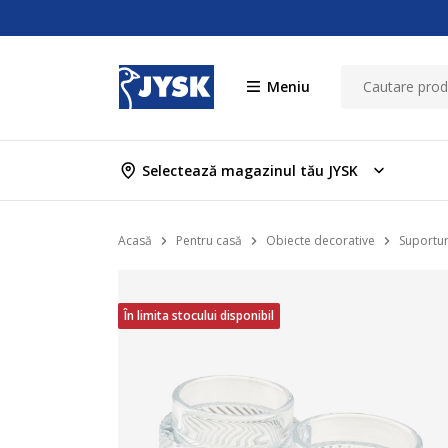
Meniu
Selectează magazinul tău JYSK
Acasă
Pentru casă
Obiecte decorative
Suportur
În limita stocului disponibil