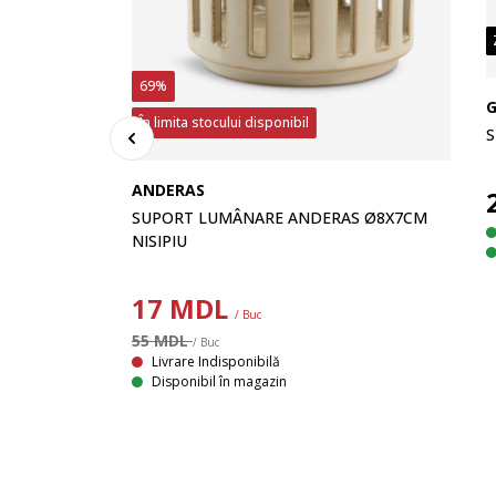
69%
În limita stocului disponibil
S
ANDERAS
SUPORT LUMÂNARE ANDERAS Ø8X7CM
NISIPIU
17
MDL
/ Buc
N Ø7X7CM
55 MDL
/ Buc
Livrare Indisponibilă
Suport de lumânare din sticlă gri cu un design modern. Ideal pentru a adăuga o strălucire caldă camerei tale. Ø7x7 cm
Disponibil în magazin