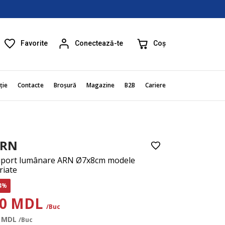
Favorite
Coș
Conectează-te
ție
Contacte
Broșură
Magazine
B2B
Cariere
RN
port lumânare ARN Ø7x8cm modele
riate
4%
20 MDL
/Buc
MDL
/Buc