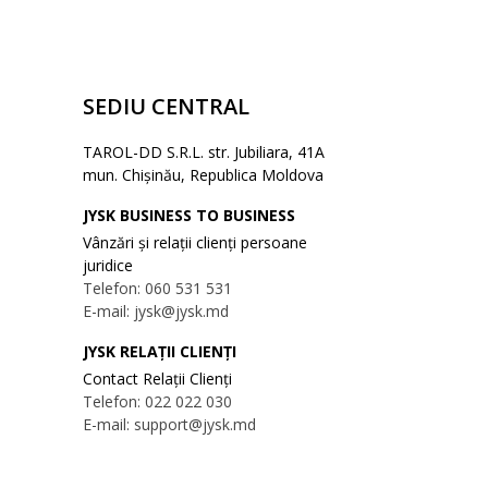
SEDIU CENTRAL
TAROL-DD S.R.L. str. Jubiliara, 41A
mun. Chișinău, Republica Moldova
JYSK BUSINESS TO BUSINESS
Vânzări și relații clienți persoane
juridice
Telefon: 060 531 531
E-mail: jysk@jysk.md
JYSK RELAȚII CLIENȚI
Contact Relații Clienți
Telefon: 022 022 030
E-mail: support@jysk.md