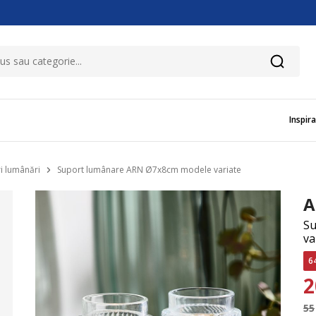
Inspira
i lumânări
Suport lumânare ARN Ø7x8cm modele variate
A
Su
va
6
55