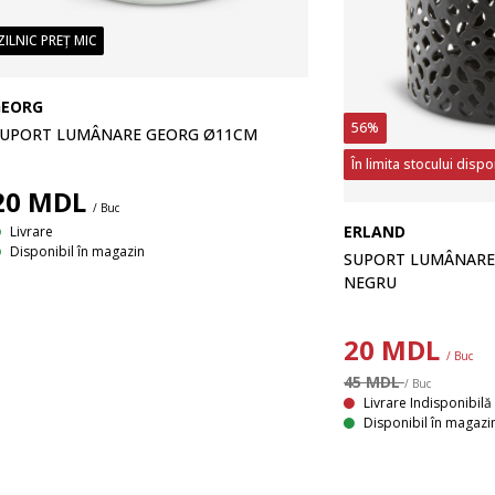
ZILNIC PREȚ MIC
GEORG
56%
UPORT LUMÂNARE GEORG Ø11CM
În limita stocului dispo
20
MDL
/ Buc
ERLAND
Livrare
Disponibil în magazin
SUPORT LUMÂNARE
NEGRU
20
MDL
/ Buc
45 MDL
/ Buc
Livrare Indisponibilă
Disponibil în magazi