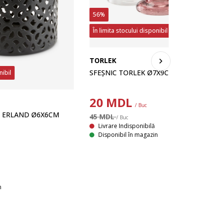
56%
În limita stocului disponibil
TORLEK
SFEȘNIC TORLEK Ø7X9CM VAR.
nibil
20
MDL
/ Buc
 ERLAND Ø6X6CM
45 MDL
/ Buc
Livrare Indisponibilă
Disponibil în magazin
n