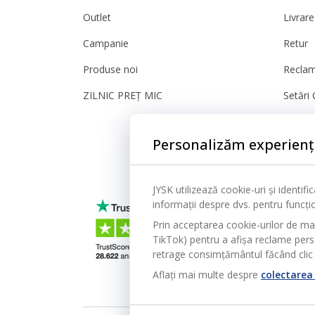
Outlet
Livrare
Campanie
Retur
Produse noi
Reclam
ZILNIC PREȚ MIC
Setări 
Sigura
Personalizăm experienț
JYSK utilizează cookie-uri și identif
informații despre dvs. pentru funcțion
Prin acceptarea cookie-urilor de ma
TikTok) pentru a afișa reclame person
retrage consimțământul făcând clic 
Aflați mai multe despre
colectarea 