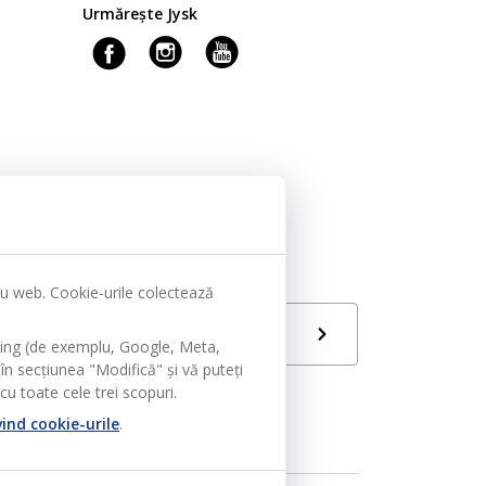
Urmărește Jysk
tru web. Cookie-urile colectează
Limbă
RO
ting (de exemplu, Google, Meta,
în secțiunea "Modifică" și vă puteți
u toate cele trei scopuri.
vind cookie-urile
.