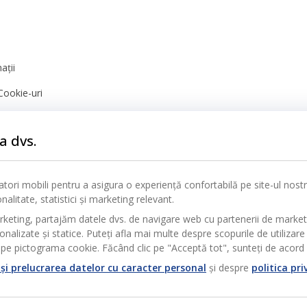
ații
Cookie-uri
nță
a dvs.
icatori mobili pentru a asigura o experiență confortabilă pe site-ul nos
alitate, statistici și marketing relevant.
rketing, partajăm datele dvs. de navigare web cu partenerii de marke
alizate și statice. Puteți afla mai multe despre scopurile de utilizare 
pe pictograma cookie. Făcând clic pe "Acceptă tot", sunteți de acord c
și prelucrarea datelor cu caracter personal
și despre
politica pri