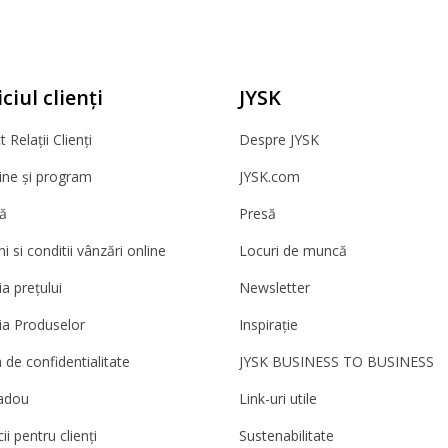
ciul clienți
JYSK
 Relații Clienți
Despre JYSK
ne și program
JYSK.com
ă
Presă
 si conditii vânzări online
Locuri de muncă
a prețului
Newsletter
ia Produselor
Inspirație
a de confidentialitate
JYSK BUSINESS TO BUSINESS
adou
Link-uri utile
ii pentru clienți
Sustenabilitate