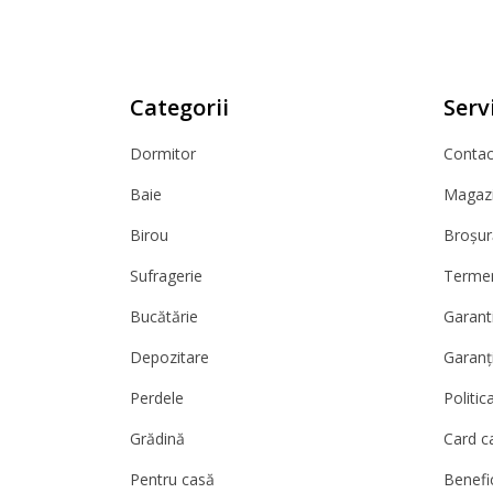
Categorii
Servi
Dormitor
Contact
Baie
Magazi
Birou
Broșur
Sufragerie
Termeni
Bucătărie
Garanti
Depozitare
Garanț
Perdele
Politic
Grădină
Card c
Pentru casă
Benefic