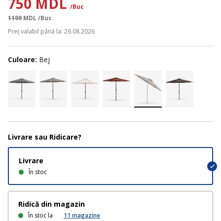
750 MDL
/Buc
1199
MDL
/Buc
Preț valabil până la: 26.08.2026
Culoare:
Bej
Livrare sau Ridicare?
Livrare
În stoc
Ridică din magazin
În stoc la
11
magazine