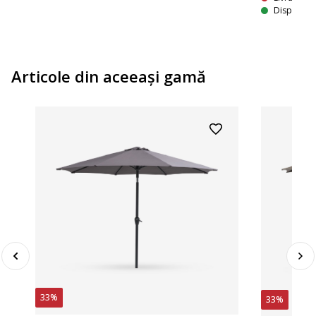
Disponibil
Articole din aceeaşi gamă
33%
33%