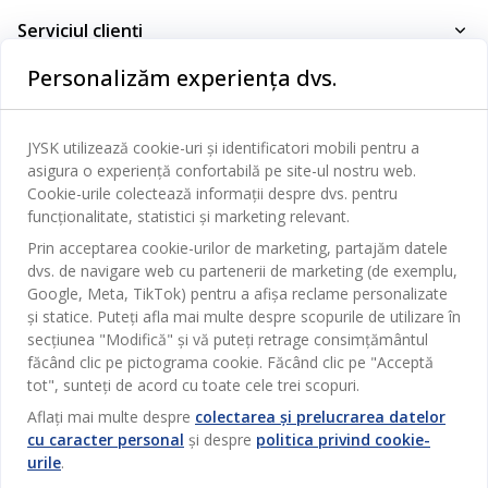
Dormitor
Serviciul clienți
Baie
Personalizăm experiența dvs.
Contact Relații Clienți
Birou
JYSK
Magazine și program
Sufragerie
Despre JYSK
JYSK utilizează cookie-uri și identificatori mobili pentru a
Broșură
Bucătărie
SEDIU CENTRAL
asigura o experiență confortabilă pe site-ul nostru web.
JYSK.com
Cookie-urile colectează informații despre dvs. pentru
Termeni si conditii vânzări online
Depozitare
funcționalitate, statistici și marketing relevant.
TAROL-DD S.R.L. str. Jubiliara, 41A mun. Chișinău, Republica
JYSK RELAȚII CLIENȚI
Presă
Garantia prețului
Moldova
Contact Relații Clienți
Perdele
Prin acceptarea cookie-urilor de marketing, partajăm datele
Urmărește Jysk
Locuri de muncă
Telefon: 022 022 030
dvs. de navigare web cu partenerii de marketing (de exemplu,
Garanția Produselor
JYSK BUSINESS TO BUSINESS
Grădină
E-mail: support@jysk.md
Google, Meta, TikTok) pentru a afișa reclame personalizate
Newsletter
Vânzări și relații clienți persoane juridice
și statice. Puteți afla mai multe despre scopurile de utilizare în
Politica de confidentialitate
Pentru casă
Telefon: 060 531 531
secțiunea "Modifică" și vă puteți retrage consimțământul
Inspirație
E-mail: jysk@jysk.md
Card cadou
făcând clic pe pictograma cookie. Făcând clic pe "Acceptă
Outlet
tot", sunteți de acord cu toate cele trei scopuri.
JYSK BUSINESS TO BUSINESS
Beneficii pentru clienți
Campanie
Aflați mai multe despre
colectarea și prelucrarea datelor
Link-uri utile
Livrare
cu caracter personal
și despre
politica privind cookie-
Produse noi
urile
.
Sustenabilitate
Retur