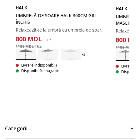
HALK
HALK
UMBRELĂ DE SOARE HALK 300CM GRI
UMBRELĂ D
ÎNCHIS
MĂSLIN.
Relaxează-te la umbră cu umbrela de soare HALK. Dispunând de funcție de înclinare, manivelă, calotă impermeabilă, această umbrelă de soare gri este potrivită pentru aproape orice spațiu exterior. Ø300x247 cm
800
MDL
800
MD
/ Buc
1199 MDL
/ Buc
1199 MDL
/ B
Livrare Indisponibilă
Livrare In
Disponibil în magazin
Disponibil
Categorii