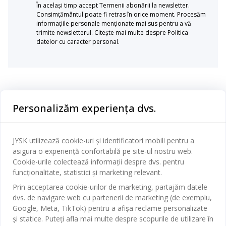
În același timp accept Termenii abonării la newsletter.
Consimțământul poate fi retras în orice moment. Procesăm
informațiile personale menționate mai sus pentru a vă
trimite newsletterul. Citește mai multe despre Politica
datelor cu caracter personal.
Categorii
Personalizăm experiența dvs.
Dormitor
Serviciul clienți
Baie
JYSK utilizează cookie-uri și identificatori mobili pentru a
Contact Relații Clienți
asigura o experiență confortabilă pe site-ul nostru web.
Birou
JYSK
Cookie-urile colectează informații despre dvs. pentru
Magazine și program
funcționalitate, statistici și marketing relevant.
Sufragerie
Despre JYSK
Prin acceptarea cookie-urilor de marketing, partajăm datele
Broșură
Bucătărie
SEDIU CENTRAL
dvs. de navigare web cu partenerii de marketing (de exemplu,
JYSK.com
Termeni si conditii vânzări online
Google, Meta, TikTok) pentru a afișa reclame personalizate
Depozitare
TAROL-DD S.R.L. str. Jubiliara, 41A mun. Chișinău, Republica
JYSK RELAȚII CLIENȚI
și statice. Puteți afla mai multe despre scopurile de utilizare în
Presă
Garantia prețului