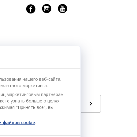
льзования нашего веб-сайта.
евантного маркетинга.
ниц маркетинговым партнерам
ожете узнать больше о целях
Язык
РУ
ажимая "Принять все", вы
 файлов cookie
.