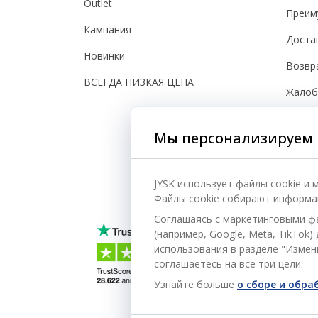
Outlet
Преим
Кампания
Доста
Новинки
Возвр
ВСЕГДА НИЗКАЯ ЦЕНА
Жало
Настро
Мы персонализируем 
Безоп
JYSK использует файлы cookie и
Файлы cookie собирают информац
Соглашаясь с маркетинговыми ф
(например, Google, Meta, TikTok
использования в разделе "Измени
соглашаетесь на все три цели.
Узнайте больше
о сборе и обр