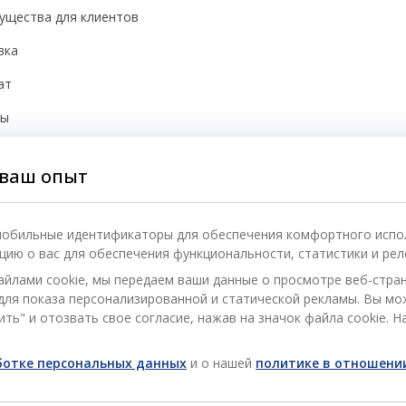
ущества для клиентов
вка
ат
бы
йки cookie
ваш опыт
асность
 мобильные идентификаторы для обеспечения комфортного испо
ию о вас для обеспечения функциональности, статистики и рел
айлами cookie, мы передаем ваши данные о просмотре веб-стра
) для показа персонализированной и статической рекламы. Вы м
ть" и отозвать свое согласие, нажав на значок файла cookie. Н
аботке персональных данных
и о нашей
политике в отношении