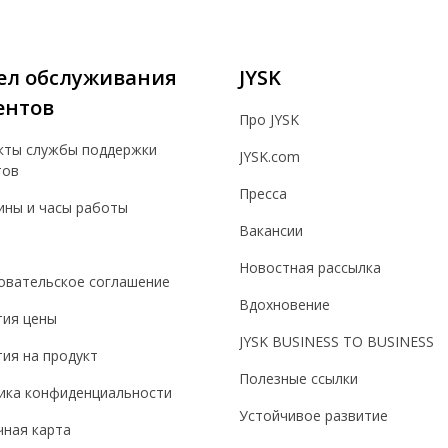
ел обслуживания
JYSK
ентов
Про JYSK
кты службы поддержки
JYSK.com
тов
Пресса
ины и часы работы
Вакансии
Новостная рассылка
овательское соглашение
Вдохновение
тия цены
JYSK BUSINESS TO BUSINESS
ия на продукт
Полезные ссылки
ика конфиденциальности
Устойчивое развитие
чная карта