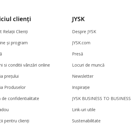
ciul clienți
JYSK
 Relații Clienți
Despre JYSK
ne și program
JYSK.com
ă
Presă
 si conditii vânzări online
Locuri de muncă
a prețului
Newsletter
ia Produselor
Inspirație
a de confidentialitate
JYSK BUSINESS TO BUSINESS
adou
Link-uri utile
ii pentru clienți
Sustenabilitate