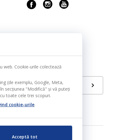
tru web. Cookie-urile colectează
ting (de exemplu, Google, Meta,
Limbă
RO
în secțiunea "Modifică" și vă puteți
u toate cele trei scopuri.
vind cookie-urile
.
Acceptă tot