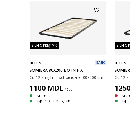
ZILNIC PREȚ MIC
ZILNIC 
BOTN
BOTN
BASIC
SOMIERĂ 80X200 BOTN FIX
SOMIER
Cu 12 stinghii. Excl. picioare. 80x200 cm
Cu 12 st
1100
MDL
125
/ Buc
Livrare
Livrar
Disponibil în magazin
Dispon