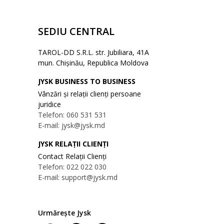
SEDIU CENTRAL
TAROL-DD S.R.L. str. Jubiliara, 41A
mun. Chișinău, Republica Moldova
JYSK BUSINESS TO BUSINESS
Vânzări și relații clienți persoane
juridice
Telefon: 060 531 531
E-mail: jysk@jysk.md
JYSK RELAȚII CLIENȚI
Contact Relații Clienți
Telefon: 022 022 030
E-mail: support@jysk.md
Urmărește Jysk