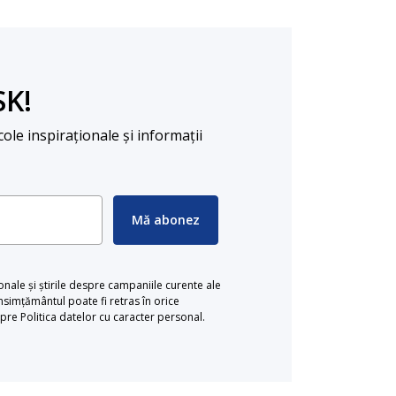
SK!
cole inspiraționale și informații
Mă abonez
ionale și știrile despre campaniile curente ale
simțământul poate fi retras în orice
re Politica datelor cu caracter personal.