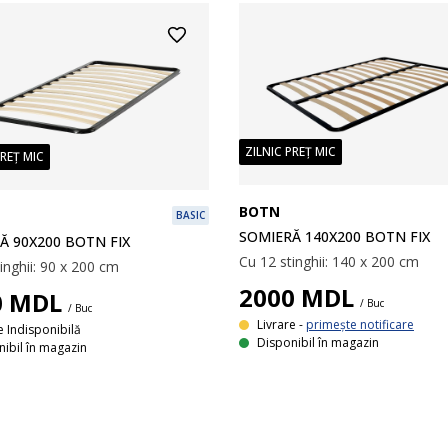
ZILNIC PREȚ MIC
PREȚ MIC
BOTN
BASIC
SOMIERĂ 140X200 BOTN FIX
Ă 90X200 BOTN FIX
Cu 12 stinghii: 140 x 200 cm
inghii: 90 х 200 cm
2000
MDL
0
MDL
/ Buc
/ Buc
Livrare -
primește notificare
e Indisponibilă
Disponibil în magazin
ibil în magazin