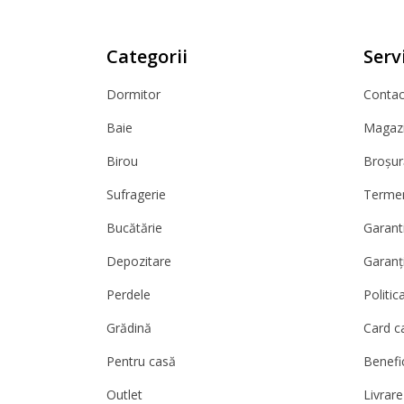
Categorii
Servi
Dormitor
Contact
Baie
Magazi
Birou
Broșur
Sufragerie
Termeni
Bucătărie
Garanti
Depozitare
Garanț
Perdele
Politic
Grădină
Card c
Pentru casă
Benefic
Outlet
Livrare