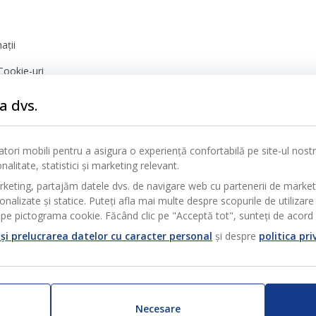
ații
Cookie-uri
nță
a dvs.
icatori mobili pentru a asigura o experiență confortabilă pe site-ul nos
alitate, statistici și marketing relevant.
rketing, partajăm datele dvs. de navigare web cu partenerii de marke
alizate și statice. Puteți afla mai multe despre scopurile de utilizare 
pe pictograma cookie. Făcând clic pe "Acceptă tot", sunteți de acord c
și prelucrarea datelor cu caracter personal
și despre
politica pri
Necesare