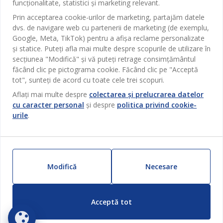
funcționalitate, statistici și marketing relevant.
Sufragerie
Despre JYSK
Prin acceptarea cookie-urilor de marketing, partajăm datele
Broșură
Bucătărie
SEDIU CENTRAL
dvs. de navigare web cu partenerii de marketing (de exemplu,
JYSK.com
Termeni si conditii vânzări online
Google, Meta, TikTok) pentru a afișa reclame personalizate
Depozitare
TAROL-DD S.R.L. str. Jubiliara, 41A mun. Chișinău, Republica
JYSK RELAȚII CLIENȚI
și statice. Puteți afla mai multe despre scopurile de utilizare în
Presă
Garantia prețului
Moldova
Contact Relații Clienți
secțiunea "Modifică" și vă puteți retrage consimțământul
Perdele
Urmărește Jysk
Locuri de muncă
Telefon: 022 022 030
făcând clic pe pictograma cookie. Făcând clic pe "Acceptă
Garanția Produselor
JYSK BUSINESS TO BUSINESS
Grădină
E-mail: support@jysk.md
tot", sunteți de acord cu toate cele trei scopuri.
Newsletter
Vânzări și relații clienți persoane juridice
Politica de confidentialitate
Aflați mai multe despre
colectarea și prelucrarea datelor
Pentru casă
Telefon: 060 531 531
cu caracter personal
și despre
politica privind cookie-
Inspirație
E-mail: jysk@jysk.md
Card cadou
Outlet
urile
.
JYSK BUSINESS TO BUSINESS
Beneficii pentru clienți
Campanie
Link-uri utile
Livrare
Produse noi
Sustenabilitate
Retur
Modifică
Necesare
ZILNIC PREȚ MIC
Reclamații
Acceptă tot
Setări Cookie-uri
Siguranță