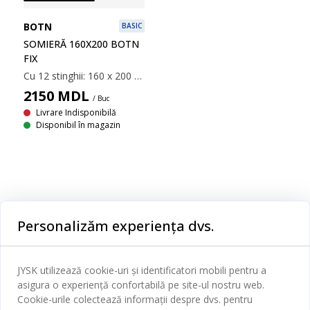
BOTN
BASIC
SOMIERĂ 160X200 BOTN
FIX
Cu 12 stinghii: 160 x 200 cm
2150
MDL
/ Buc
Livrare Indisponibilă
Disponibil în magazin
Categorii
Personalizăm experiența dvs.
Dormitor
Serviciul clienți
Baie
JYSK utilizează cookie-uri și identificatori mobili pentru a
Contact Relații Clienți
asigura o experiență confortabilă pe site-ul nostru web.
Birou
JYSK
Cookie-urile colectează informații despre dvs. pentru
Magazine și program