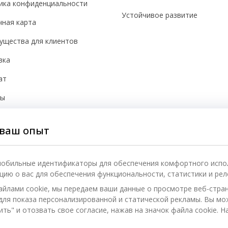
ика конфиденциальности
Устойчивое развитие
чная карта
ущества для клиентов
вка
ат
бы
йки cookie
ваш опыт
асность
 мобильные идентификаторы для обеспечения комфортного испо
ию о вас для обеспечения функциональности, статистики и рел
айлами cookie, мы передаем ваши данные о просмотре веб-стра
) для показа персонализированной и статической рекламы. Вы м
ть" и отозвать свое согласие, нажав на значок файла cookie. Н