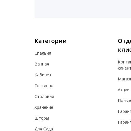
Категории
Отд
кли
Спальня
Конта
Ванная
клиен
Кабинет
Магаз
Гостиная
Акции
Столовая
Польз
Хранение
Гаран
Шторы
Гарант
Для Сада