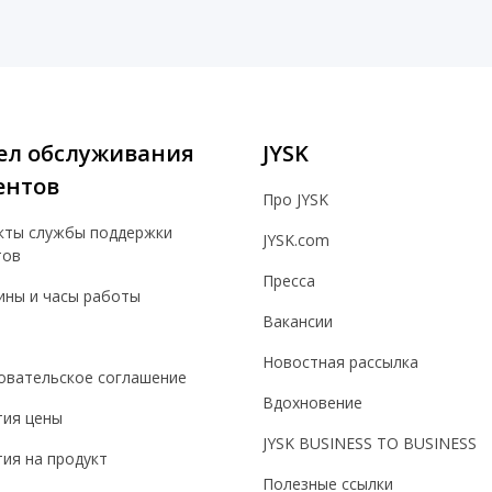
ел обслуживания
JYSK
ентов
Про JYSK
кты службы поддержки
JYSK.com
тов
Пресса
ины и часы работы
Вакансии
Новостная рассылка
овательское соглашение
Вдохновение
тия цены
JYSK BUSINESS TO BUSINESS
ия на продукт
Полезные ссылки