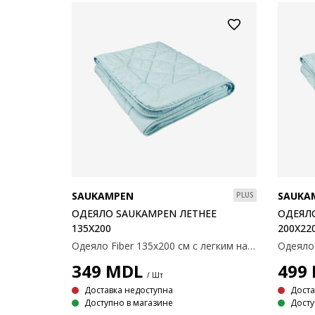
SAUKAMPEN
SAUKA
PLUS
ОДЕЯЛО SAUKAMPEN ЛЕТНЕЕ
ОДЕЯЛО
135X200
200X22
Одеяло Fiber 135x200 см с легким наполнителем из полиэстерового полого волокна, 500 г. Мягкая ткань из 100% полиэстеровой микрофибры. Температура стирки: 60°C.
349
MDL
499
/ Шт
Доставка недоступна
Доста
Доступно в магазине
Досту