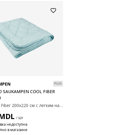
MPEN
PLUS
 SAUKAMPEN COOL FIBER
0
Одеяло Fiber 200x220 см с легким наполнителем из полиэстерового полого волокна, 500 г. Мягкая ткань из 100% полиэстеровой микрофибры. Температура стирки: 40°C.
MDL
/ Шт
вка недоступна
пно в магазине