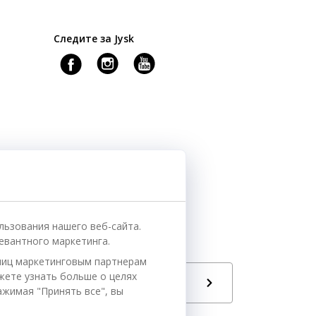
Следите за Jysk
льзования нашего веб-сайта.
евантного маркетинга.
ниц маркетинговым партнерам
ожете узнать больше о целях
Язык
РУ
ажимая "Принять все", вы