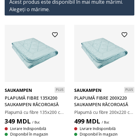
Acest produs este disponibil în mai multe mărimi.
Alegeţi o mărime.
SAUKAMPEN
SAUKAMPEN
PLUS
PLUS
PLAPUMĂ FIBRE 135X200
PLAPUMĂ FIBRE 200X220
SAUKAMPEN RĂCOROASĂ
SAUKAMPEN RĂCOROASĂ
Plapumă cu fibre 135x200 cm cu umplutură ușoară din fibră goală de poliester, 500 g. Țesătură moale din 100% microfibră poliester. Temperatură spălare: 60°C.
Plapumă cu fibre 200x220 cm cu umplutură ușoară din fibră goală de poliester, 500 g. Țesătură moale din 100% microfibră poliester. Temperatură spălare: 40°C.
349
MDL
499
MDL
/ Buc
/ Buc
Livrare Indisponibilă
Livrare Indisponibilă
Disponibil în magazin
Disponibil în magazin