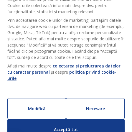
Birou
JYSK
Cookie-urile colectează informații despre dvs. pentru
Magazine și program
funcționalitate, statistici și marketing relevant.
Sufragerie
Despre JYSK
Prin acceptarea cookie-urilor de marketing, partajăm datele
Broșură
Bucătărie
SEDIU CENTRAL
dvs. de navigare web cu partenerii de marketing (de exemplu,
JYSK.com
Termeni si conditii vânzări online
Google, Meta, TikTok) pentru a afișa reclame personalizate
Depozitare
TAROL-DD S.R.L. str. Jubiliara, 41A mun. Chișinău, Republica
JYSK RELAȚII CLIENȚI
și statice. Puteți afla mai multe despre scopurile de utilizare în
Presă
Garantia prețului
Moldova
Contact Relații Clienți
secțiunea "Modifică" și vă puteți retrage consimțământul
Perdele
Urmărește Jysk
Locuri de muncă
Telefon: 022 022 030
făcând clic pe pictograma cookie. Făcând clic pe "Acceptă
Garanția Produselor
JYSK BUSINESS TO BUSINESS
Grădină
E-mail: support@jysk.md
tot", sunteți de acord cu toate cele trei scopuri.
Newsletter
Vânzări și relații clienți persoane juridice
Politica de confidentialitate
Aflați mai multe despre
colectarea și prelucrarea datelor
Pentru casă
Telefon: 060 531 531
cu caracter personal
și despre
politica privind cookie-
Inspirație
E-mail: jysk@jysk.md
Card cadou
Outlet
urile
.
JYSK BUSINESS TO BUSINESS
Beneficii pentru clienți
Campanie
Link-uri utile
Livrare
Produse noi
Sustenabilitate
Retur
Modifică
Necesare
ZILNIC PREȚ MIC
Reclamații
Acceptă tot
Setări Cookie-uri