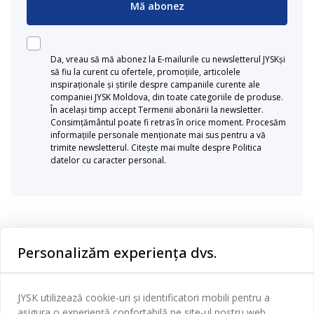
Mă abonez
Da, vreau să mă abonez la E-mailurile cu newsletterul JYSKși
să fiu la curent cu ofertele, promoțiile, articolele
inspiraționale și știrile despre campaniile curente ale
companiei JYSK Moldova, din toate categoriile de produse.
În același timp accept Termenii abonării la newsletter.
Consimțământul poate fi retras în orice moment. Procesăm
informațiile personale menționate mai sus pentru a vă
trimite newsletterul. Citește mai multe despre Politica
datelor cu caracter personal.
Categorii
Personalizăm experiența dvs.
Dormitor
Serviciul clienți
Baie
JYSK utilizează cookie-uri și identificatori mobili pentru a
Contact Relații Clienți
asigura o experiență confortabilă pe site-ul nostru web.