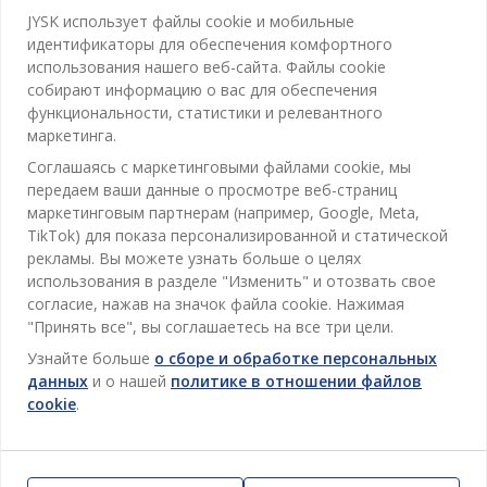
Категории
JYSK использует файлы cookie и мобильные
идентификаторы для обеспечения комфортного
Спальня
использования нашего веб-сайта. Файлы cookie
Отдел обслуживания клиентов
собирают информацию о вас для обеспечения
Ванная
функциональности, статистики и релевантного
Контакты службы поддержки клиентов
маркетинга.
Кабинет
JYSK
Соглашаясь с маркетинговыми файлами cookie, мы
Магазины и часы работы
Гостиная
передаем ваши данные о просмотре веб-страниц
Про JYSK
маркетинговым партнерам (например, Google, Meta,
Акции
Столовая
ОФИС
TikTok) для показа персонализированной и статической
JYSK.com
Пользовательское соглашение
рекламы. Вы можете узнать больше о целях
Хранение
TAROL-DD S.R.L. ул.Юбилейная, 41A мун. Кишинёв,
JYSK ОБСЛУЖИВАНИЕ КЛИЕНТОВ
использования в разделе "Изменить" и отозвать свое
Пресса
Гарантия цены
Республика Молдова
Контактный центр для клиентов
Шторы
согласие, нажав на значок файла cookie. Нажимая
Следите за Jysk
Вакансии
Телефон: 022 022 030
"Принять все", вы соглашаетесь на все три цели.
Гарантия на продукт
JYSK BUSINESS TO BUSINESS (B2B)
Для Сада
E-mail: support@jysk.md
Узнайте больше
о сборе и обработке персональных
Новостная рассылка
Продажи и работа с юридическими лицами
Политика конфиденциальности
данных
и о нашей
политике в отношении файлов
Товары для дома
Телефон: 060 531 531
cookie
.
Вдохновение
E-mail: jysk@jysk.md
Скидочная карта
Outlet
JYSK BUSINESS TO BUSINESS
Преимущества для клиентов
Кампания
Полезные ссылки