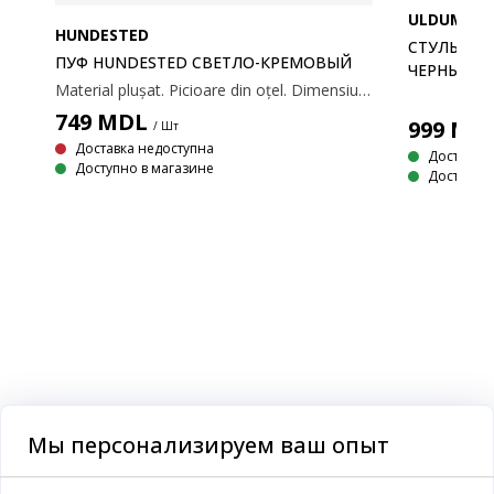
ULDUM
HUNDESTED
СТУЛЬЧИК
ПУФ HUNDESTED СВЕТЛО-КРЕМОВЫЙ
ЧЕРНЫЙ
Material plușat. Picioare din oțel. Dimensiuni: 53x41x37 cm.
749
MDL
999
MD
/ Шт
Доставка недоступна
Доставка
Доступно в магазине
Доступно 
Ткань. Подушки из пены. Деревянные ножки из массива сосны. 70x90x76 см
Мы персонализируем ваш опыт