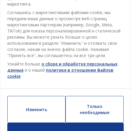
маркетинга.
Соглашаясь с маркетинговыми файлами cookie, мы
передаем ваши данные о просмотре веб-страниц
69%
маркетинговым партнерам (например, Google, Meta,
TikTok) для показа персонализированной и статической
Количество ограничено
рекламы. Вы можете узнать больше о целях
использования в разделе "Изменить" и отозвать свое
ASMIND
согласие, нажав на значок файла cookie. Нажимая
ЛЮСТР ASMIND Ø8X13СМ ДЕРЕВО
"Принять все", вы соглашаетесь на все три цели.
Узнайте больше
о сборе и обработке персональных
115
MDL
данных
и о нашей
политике в отношении файлов
/ Шт
cookie
.
369 MDL
/ Шт
Доставка
Доступно в магазине
Только
Изменить
необходимые
Категории