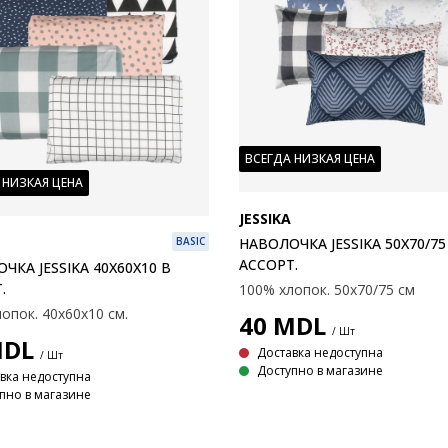
ВСЕГДА НИЗКАЯ ЦЕНА
 НИЗКАЯ ЦЕНА
JESSIKA
НАВОЛОЧКА JESSIKA 50X70/75
BASIC
АССОРТ.
ЧКА JESSIKA 40X60X10 В
.
100% хлопок. 50x70/75 см
опок. 40x60x10 см.
40
MDL
/ Шт
DL
Доставка недоступна
/ Шт
Доступно в магазине
вка недоступна
пно в магазине