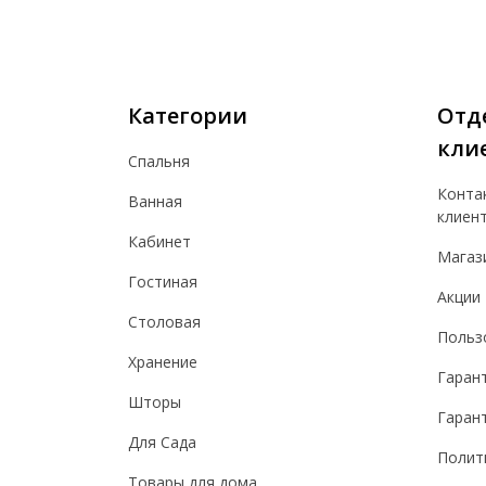
Категории
Отд
кли
Спальня
Конта
Ванная
клиен
Кабинет
Магаз
Гостиная
Акции
Столовая
Польз
Хранение
Гаран
Шторы
Гарант
Для Сада
Полит
Товары для дома