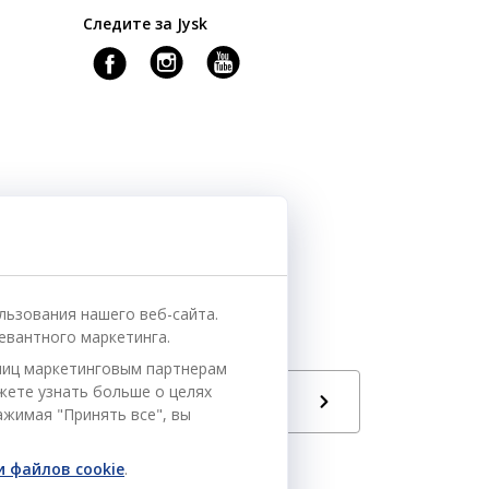
Следите за Jysk
льзования нашего веб-сайта.
евантного маркетинга.
ниц маркетинговым партнерам
ожете узнать больше о целях
Язык
РУ
ажимая "Принять все", вы
 файлов cookie
.