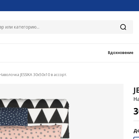
Вдохновение
Наволочка JESSIKA 30x50x10 в ассорт.
J
На
До