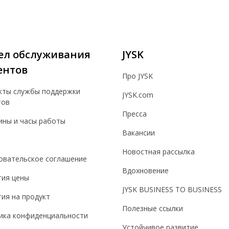
ел обслуживания
JYSK
ентов
Про JYSK
кты службы поддержки
JYSK.com
тов
Пресса
ины и часы работы
Вакансии
Новостная рассылка
овательское соглашение
Вдохновение
тия цены
JYSK BUSINESS TO BUSINESS
ия на продукт
Полезные ссылки
ика конфиденциальности
Устойчивое развитие