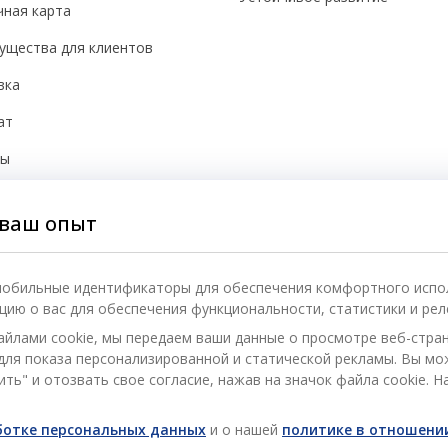
чная карта
ущества для клиентов
вка
ат
бы
йки cookie
ваш опыт
асность
 мобильные идентификаторы для обеспечения комфортного испо
ию о вас для обеспечения функциональности, статистики и рел
айлами cookie, мы передаем ваши данные о просмотре веб-стра
) для показа персонализированной и статической рекламы. Вы м
ть" и отозвать свое согласие, нажав на значок файла cookie. Н
аботке персональных данных
и о нашей
политике в отношении