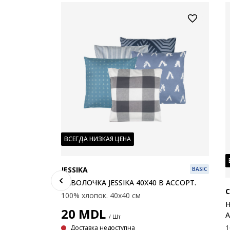
ВСЕГДА НИЗКАЯ ЦЕНА
JESSIKA
BASIC
НАВОЛОЧКА JESSIKA 40X40 В АССОРТ.
C
100% хлопок. 40x40 см
Н
20
MDL
А
/ Шт
1
Доставка недоступна