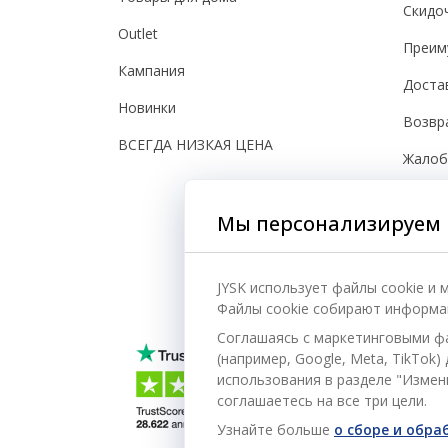
Скидо
Outlet
Преим
Кампания
Доста
Новинки
Возвр
ВСЕГДА НИЗКАЯ ЦЕНА
Жало
Настро
Мы персонализируем 
Безоп
JYSK использует файлы cookie и
Файлы cookie собирают информац
Соглашаясь с маркетинговыми ф
(например, Google, Meta, TikTok
использования в разделе "Измени
соглашаетесь на все три цели.
Узнайте больше
о сборе и обр