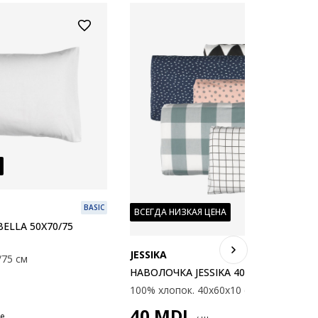
BASIC
ВСЕГДА НИЗКАЯ ЦЕНА
ELLA 50X70/75
JESSIKA
B
/75 см
НАВОЛОЧКА JESSIKA 40X60X10 В АССО
100% хлопок. 40x60x10 см.
40
MDL
не