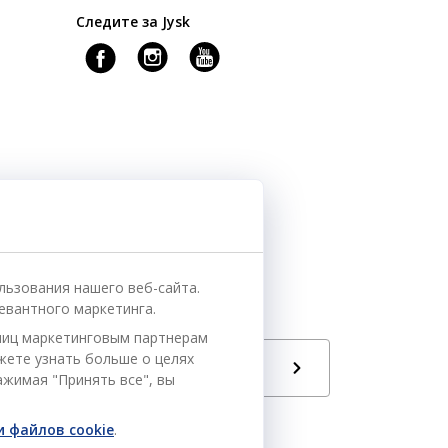
Следите за Jysk
льзования нашего веб-сайта.
евантного маркетинга.
ниц маркетинговым партнерам
ожете узнать больше о целях
Язык
РУ
ажимая "Принять все", вы
 файлов cookie
.