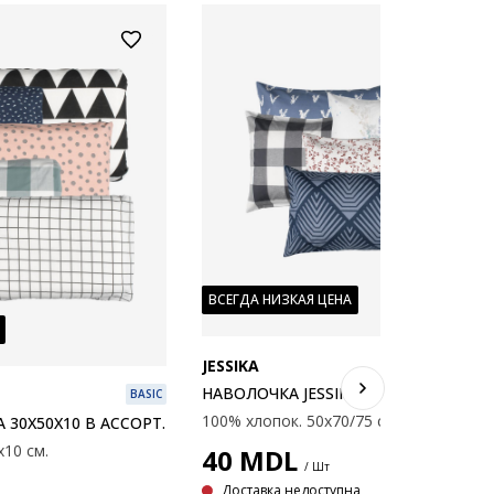
ВСЕГДА НИЗКАЯ ЦЕНА
JESSIKA
B
НАВОЛОЧКА JESSIKA 50X70/75 В АССО
BASIC
100% хлопок. 50x70/75 см
 30X50X10 В АССОРТ.
х10 см.
40
MDL
/ Шт
Доставка недоступна