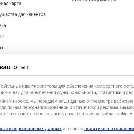
чная карта
ущества для клиентов
вка
ат
бы
йки cookie
ваш опыт
асность
 мобильные идентификаторы для обеспечения комфортного испо
ию о вас для обеспечения функциональности, статистики и рел
айлами cookie, мы передаем ваши данные о просмотре веб-стра
) для показа персонализированной и статической рекламы. Вы м
ть" и отозвать свое согласие, нажав на значок файла cookie. Н
аботке персональных данных
и о нашей
политике в отношении