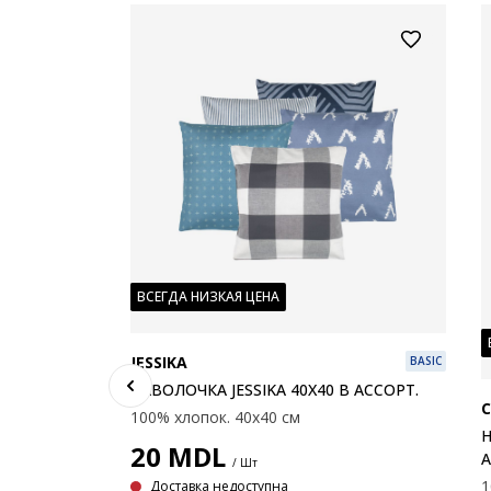
ВСЕГДА НИЗКАЯ ЦЕНА
JESSIKA
BASIC
НАВОЛОЧКА JESSIKA 40X40 В АССОРТ.
C
100% хлопок. 40x40 см
Н
20
MDL
А
/ Шт
1
Доставка недоступна