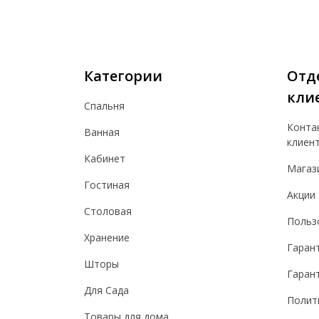
Категории
Отд
кли
Спальня
Конта
Ванная
клиен
Кабинет
Магаз
Гостиная
Акции
Столовая
Польз
Хранение
Гаран
Шторы
Гарант
Для Сада
Полит
Товары для дома