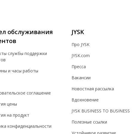
ел обслуживания
JYSK
ентов
Про JYSK
кты службы поддержки
JYSK.com
тов
Пресса
ины и часы работы
Вакансии
Новостная рассылка
овательское соглашение
Вдохновение
тия цены
JYSK BUSINESS TO BUSINESS
ия на продукт
Полезные ссылки
ика конфиденциальности
Устойчивое развитие