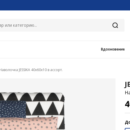
Вдохновение
Наволочка JESSIKA 40x60x10 в ассорт.
J
На
До