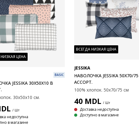
ВСЕГДА НИЗКАЯ ЦЕНА
 НИЗКАЯ ЦЕНА
JESSIKA
НАВОЛОЧКА JESSIKA 50X70/75
BASIC
АССОРТ.
ЧКА JESSIKA 30X50X10 В
.
100% хлопок. 50x70/75 см
опок. 30х50х10 см.
40
MDL
/ Шт
DL
Доставка недоступна
/ Шт
Доступно в магазине
вка недоступна
пно в магазине