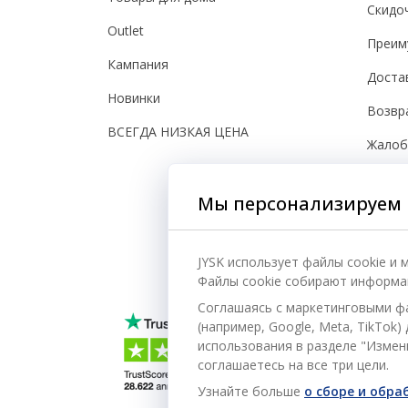
Скидо
Outlet
Преим
Кампания
Доста
Новинки
Возвр
ВСЕГДА НИЗКАЯ ЦЕНА
Жало
Настро
Мы персонализируем 
Безоп
JYSK использует файлы cookie и
Файлы cookie собирают информац
Соглашаясь с маркетинговыми ф
(например, Google, Meta, TikTok
использования в разделе "Измени
соглашаетесь на все три цели.
Узнайте больше
о сборе и обр