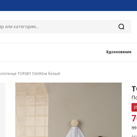
Вдохновение
олотенце TORSBY 50x90см белый
T
П
2
99
Ак