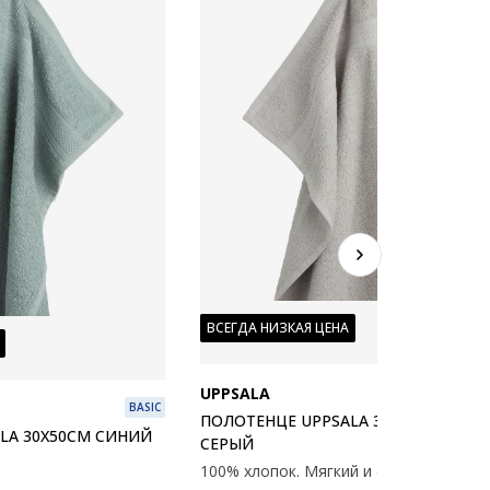
ВСЕГДА НИЗКАЯ ЦЕНА
UPPSALA
B
BASIC
ПОЛОТЕНЦЕ UPPSALA 30X50СМ СВЕТ
LA 30X50СМ СИНИЙ
СЕРЫЙ