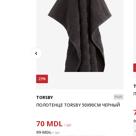
PLUS
29%
0СМ СИНИЙ
100% хлопок. Мягкий и очень впитывающий. 515 г/м². 65x130 см
П
TORSBY
PLUS
ПОЛОТЕНЦЕ TORSBY 50X90СМ ЧЕРНЫЙ
70
MDL
/ Шт
99 MDL
/ Шт