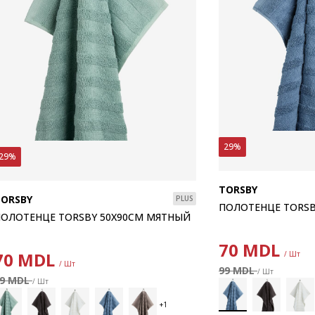
29%
29%
TORSBY
TORSBY
PLUS
ПОЛОТЕНЦЕ TORSB
ОЛОТЕНЦЕ TORSBY 50X90СМ МЯТНЫЙ
70
MDL
70
MDL
/ Шт
/ Шт
99 MDL
/ Шт
99 MDL
/ Шт