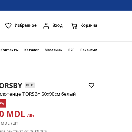
Избранное
Корзина
Вход
Контакты
Каталог
Магазины
B2B
Вакансии
ORSBY
PLUS
олотенце TORSBY 50x90см белый
9%
70 MDL
/Шт
MDL
/Шт
ция действует до: 26.08.2026