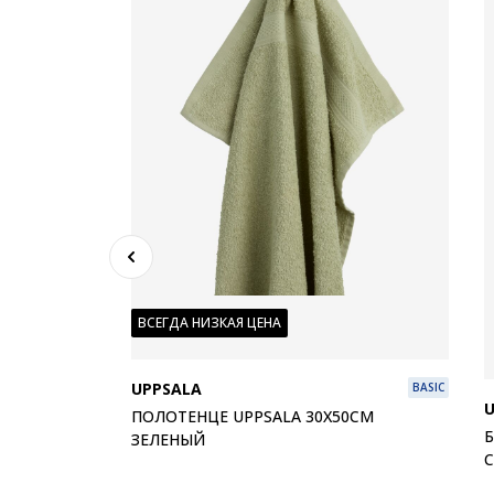
ВСЕГДА НИЗКАЯ ЦЕНА
PLUS
UPPSALA
BASIC
 ТЕМНО-
ПОЛОТЕНЦЕ UPPSALA 30X50СМ
Б
ЗЕЛЕНЫЙ
100% хлопок. Мягкий и очень впитывающий. 450 г/м². 30х50 см
С