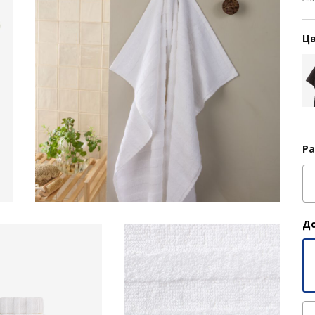
Цв
Ра
До