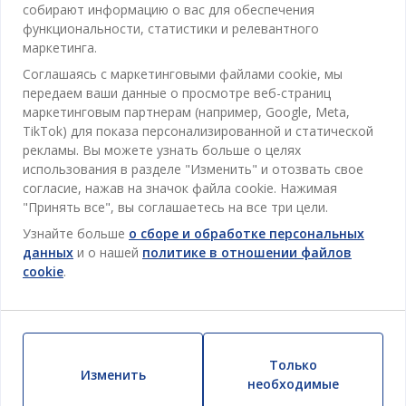
собирают информацию о вас для обеспечения
Спальня
функциональности, статистики и релевантного
Отдел обслуживания клиентов
маркетинга.
Ванная
Соглашаясь с маркетинговыми файлами cookie, мы
Контакты службы поддержки клиентов
Кабинет
передаем ваши данные о просмотре веб-страниц
JYSK
маркетинговым партнерам (например, Google, Meta,
Магазины и часы работы
Гостиная
TikTok) для показа персонализированной и статической
Про JYSK
Акции
рекламы. Вы можете узнать больше о целях
Столовая
ОФИС
использования в разделе "Изменить" и отозвать свое
JYSK.com
Пользовательское соглашение
согласие, нажав на значок файла cookie. Нажимая
Хранение
TAROL-DD S.R.L. ул.Юбилейная, 41A мун. Кишинёв,
JYSK ОБСЛУЖИВАНИЕ КЛИЕНТОВ
"Принять все", вы соглашаетесь на все три цели.
Пресса
Гарантия цены
Республика Молдова
Контактный центр для клиентов
Шторы
Следите за Jysk
Узнайте больше
о сборе и обработке персональных
Вакансии
Телефон: 022 022 030
Гарантия на продукт
JYSK BUSINESS TO BUSINESS (B2B)
данных
и о нашей
политике в отношении файлов
Для Сада
E-mail: support@jysk.md
cookie
.
Новостная рассылка
Продажи и работа с юридическими лицами
Политика конфиденциальности
Товары для дома
Телефон: 060 531 531
Вдохновение
E-mail: jysk@jysk.md
Скидочная карта
Outlet
JYSK BUSINESS TO BUSINESS
Преимущества для клиентов
Кампания
Только
Изменить
Полезные ссылки
Доставка
необходимые
Новинки