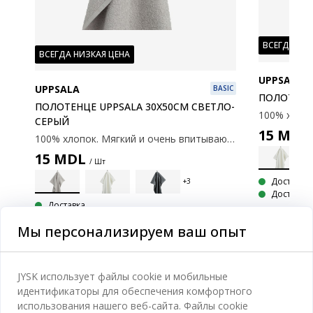
ВСЕГДА НИ
ВСЕГДА НИЗКАЯ ЦЕНА
UPPSALA
UPPSALA
BASIC
ПОЛОТЕНЦ
ПОЛОТЕНЦЕ UPPSALA 30X50СМ СВЕТЛО-
СЕРЫЙ
15
MDL
100% хлопок. Мягкий и очень впитывающий. 400 г/м2. 30x50 см.
15
MDL
/ Шт
Доставка
Доступно 
Доставка
Доступно в магазине
Мы персонализируем ваш опыт
JYSK использует файлы cookie и мобильные
идентификаторы для обеспечения комфортного
Категории
использования нашего веб-сайта. Файлы cookie