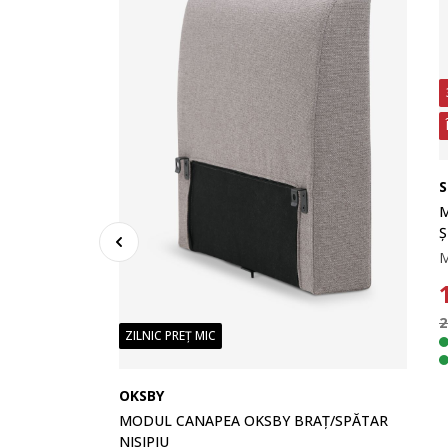
S
M
Ș
2
ZILNIC PREȚ MIC
ONG/PUF
OKSBY
MODUL CANAPEA OKSBY BRAȚ/SPĂTAR
Șezut din spumă poliuretanică. Șezlong/puf pentru canapea modulară. 98x45x98 cm
NISIPIU