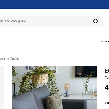
Inspira
rs. gri închis
E
Ca
4
Cu