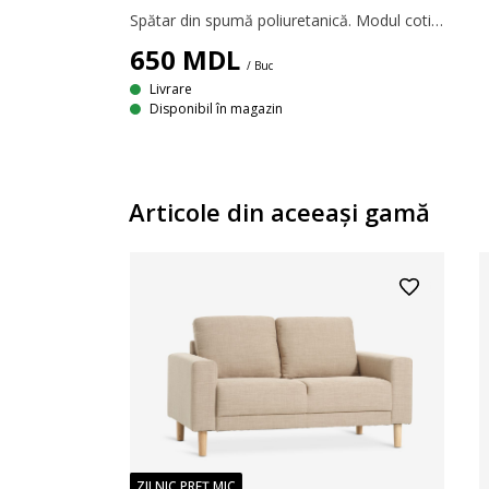
Spătar din spumă poliuretanică. Modul cotieră/spătar pentru canapea modulară. 65x62x14 cm
650
MDL
/ Buc
Livrare
Disponibil în magazin
Articole din aceeaşi gamă
ZILNIC PREȚ MIC