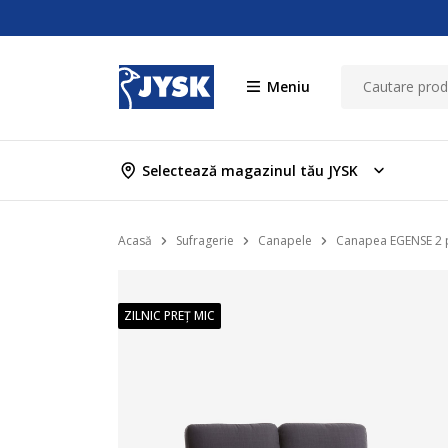
Meniu
Selectează magazinul tău JYSK
Acasă
Sufragerie
Canapele
Canapea EGENSE 2 pe
ZILNIC PREȚ MIC