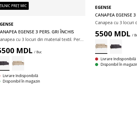
ZILNIC PREȚ MIC
EGENSE
CANAPEA EGENSE 3 
GENSE
5500
MDL
ANAPEA EGENSE 3 PERS. GRI ÎNCHIS
/ B
Canapea cu 3 locuri din material textil. Perne din spumă. Picioare din lemn masiv. 200x80x80 cm
5500
MDL
/ Buc
Livrare Indisponibilă
Disponibil în magazi
Livrare Indisponibilă
Disponibil în magazin