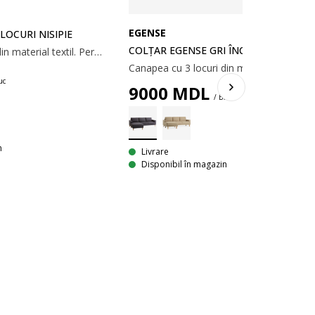
EGENSE
LOCURI NISIPIE
COLȚAR EGENSE GRI ÎNCHIS
Canapea cu 3 locuri din material textil. Perne din spumă. Picioare din lemn masiv. 200x80x80 cm
uc
9000
MDL
/ Buc
n
Livrare
Disponibil în magazin