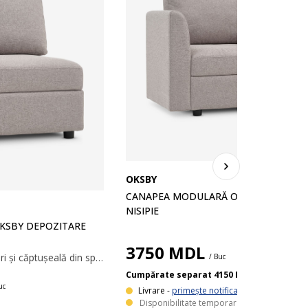
OKSBY
CANAPEA MODULARĂ OKSBY 1 LOC
NISIPIE
KSBY DEPOZITARE
3750
MDL
Șezut cu bloc de arcuri și căptușeală din spumă. Cu compartiment de depozitare. Modul central pentru o canapea modulară. 65x81x78 cm
/ Buc
Cumpărate separat 4150 MDL
uc
Livrare -
primește notificare
Disponibilitate temporar epuizată.