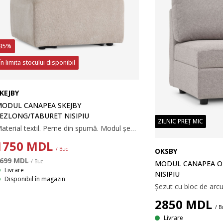
35%
În limita stocului disponibil
KEJBY
ODUL CANAPEA SKEJBY
EZLONG/TABURET NISIPIU
ZILNIC PREȚ MIC
Material textil. Perne din spumă. Modul șezlong/taburet pentru canapea modulară. 70x40x70 cm
1750
MDL
/ Buc
OKSBY
699 MDL
/ Buc
MODUL CANAPEA O
Livrare
NISIPIU
Disponibil în magazin
2850
MDL
/ B
Livrare