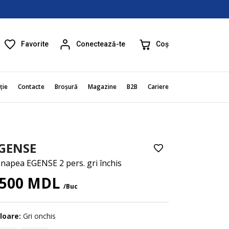
Favorite
Coș
Conectează-te
ție
Contacte
Broșură
Magazine
B2B
Cariere
GENSE
napea EGENSE 2 pers. gri închis
500 MDL
/Buc
loare:
Gri оnchis