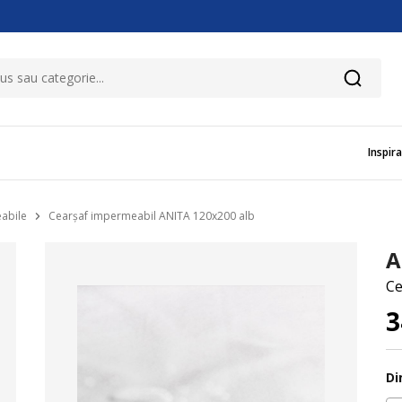
Inspira
abile
Cearșaf impermeabil ANITA 120x200 alb
A
Ce
3
Di