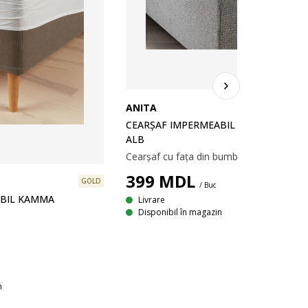
ANITA
CEARȘAF IMPERMEABIL ANITA 140X200
ALB
399
MDL
GOLD
/ Buc
ABIL KAMMA
Livrare
Disponibil în magazin
n