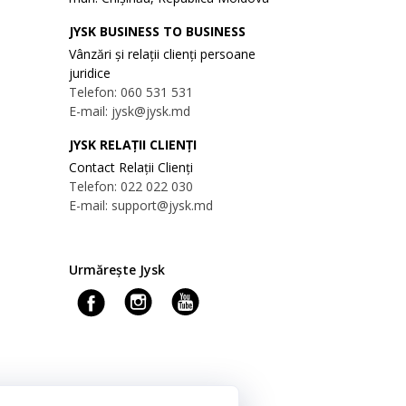
JYSK BUSINESS TO BUSINESS
Vânzări și relații clienți persoane
juridice
Telefon: 060 531 531
E-mail: jysk@jysk.md
JYSK RELAȚII CLIENȚI
Contact Relații Clienți
Telefon: 022 022 030
E-mail: support@jysk.md
Urmărește Jysk