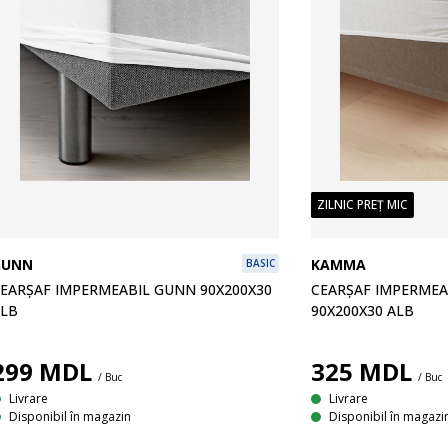
ZILNIC PREȚ MIC
GUNN
KAMMA
BASIC
EARȘAF IMPERMEABIL GUNN 90X200X30
CEARȘAF IMPERME
LB
90X200X30 ALB
299
MDL
325
MDL
/ Buc
/ Buc
Livrare
Livrare
Disponibil în magazin
Disponibil în magazi