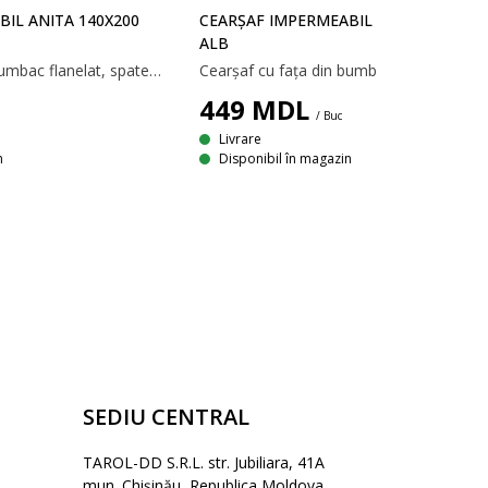
IL ANITA 140X200
CEARȘAF IMPERMEABIL ANITA 160X200
ALB
Cearșaf cu fața din bumbac flanelat, spate din plastic și elastice pentru margini. 140x200 cm
449
MDL
/ Buc
Livrare
n
Disponibil în magazin
SEDIU CENTRAL
TAROL-DD S.R.L. str. Jubiliara, 41A
mun. Chișinău, Republica Moldova