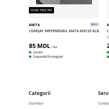
ZILNIC PREȚ MIC
ANITA
A
BASIC
CEARȘAF IMPERMEABIL ANITA 60X120 ALB
C
 180X200
Cearșaf cu fața din bumbac flanelat, spate din plastic și elastice pentru margini. 180x200 cm
85
MDL
/ Buc
Livrare
Disponibil în magazin
Categorii
Servi
Dormitor
Contact