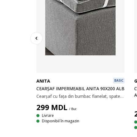
ANITA
BASIC
CEARȘAF IMPERMEABIL ANITA 90X200 ALB
C
 180X200
A
Cearșaf cu fața din bumbac flanelat, spate din plastic și elastice pentru margini. 90x200 cm
Cearșaf cu fața din bumbac flanelat, spate din plastic și elastice pentru margini. 180x200 cm
299
MDL
/ Buc
Livrare
Disponibil în magazin