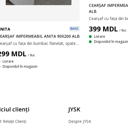
CEARȘAF IMPERMEAB
ALB
399
MDL
NITA
BASIC
/ Buc
EARȘAF IMPERMEABIL ANITA 90X200 ALB
Livrare
Disponibil în magazi
Cearșaf cu fața din bumbac flanelat, spate din plastic și elastice pentru margini. 90x200 cm
299
MDL
/ Buc
Livrare
Disponibil în magazin
ciul clienți
JYSK
 Relații Clienți
Despre JYSK