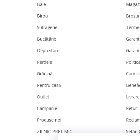
Baie
Magazi
Birou
Broșur
Sufragerie
Termeni
Bucătărie
Garanti
Depozitare
Garanț
Perdele
Politic
Grădină
Card c
Pentru casă
Benefic
Outlet
Livrare
Campanie
Retur
Produse noi
Reclam
ZILNIC PREȚ MIC
Setări 