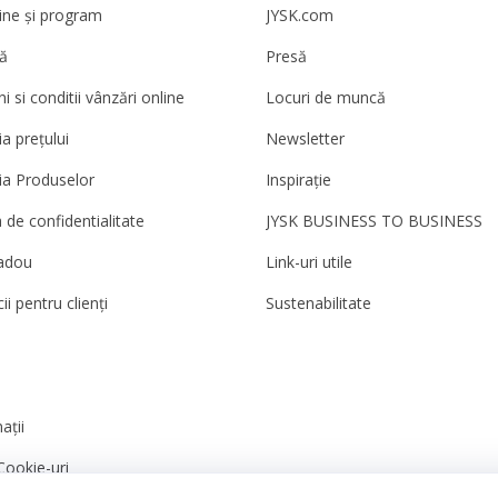
ne și program
JYSK.com
ă
Presă
 si conditii vânzări online
Locuri de muncă
a prețului
Newsletter
ia Produselor
Inspirație
a de confidentialitate
JYSK BUSINESS TO BUSINESS
adou
Link-uri utile
ii pentru clienți
Sustenabilitate
ații
Cookie-uri