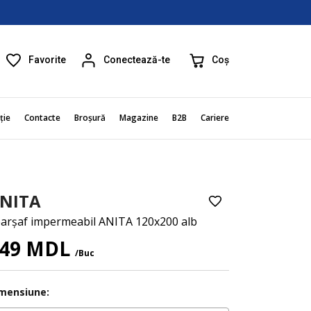
Favorite
Coș
Conectează-te
ție
Contacte
Broșură
Magazine
B2B
Cariere
NITA
arșaf impermeabil ANITA 120x200 alb
49 MDL
/Buc
mensiune: