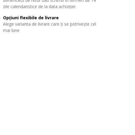
Beneficiezi de retur sau schimb în termen de 14
zile calendaristice de la data achiziției
Opțiuni flexibile de livrare
Alege varianta de livrare care ți se potrivește cel
mai bine