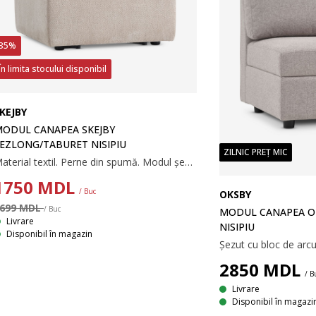
35%
În limita stocului disponibil
KEJBY
ODUL CANAPEA SKEJBY
EZLONG/TABURET NISIPIU
ZILNIC PREȚ MIC
Material textil. Perne din spumă. Modul șezlong/taburet pentru canapea modulară. 70x40x70 cm
1750
MDL
/ Buc
OKSBY
699 MDL
/ Buc
MODUL CANAPEA O
Livrare
NISIPIU
Disponibil în magazin
2850
MDL
/ B
Livrare
Disponibil în magazi