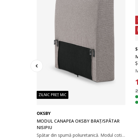
S
M
Ș
2
ZILNIC PREȚ MIC
ONG/PUF
OKSBY
MODUL CANAPEA OKSBY BRAȚ/SPĂTAR
Șezut din spumă poliuretanică. Șezlong/puf pentru canapea modulară. 98x45x98 cm
NISIPIU
Spătar din spumă poliuretanică. Modul cotieră/spătar pentru canapea modulară. 65x62x14 cm