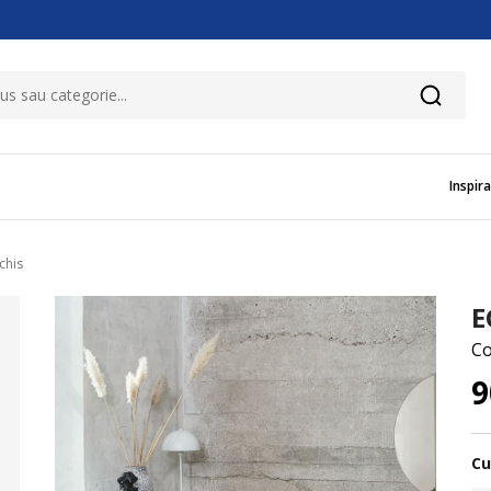
Inspira
chis
E
Co
9
Cu