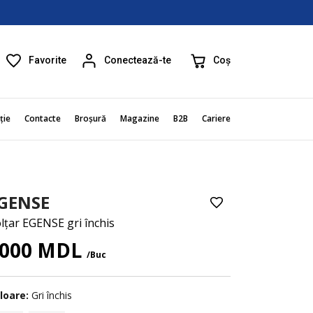
Favorite
Coș
Conectează-te
ție
Contacte
Broșură
Magazine
B2B
Cariere
GENSE
lțar EGENSE gri închis
000 MDL
/Buc
loare:
Gri închis