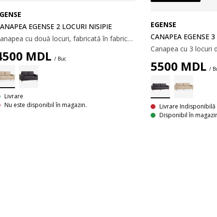
GENSE
EGENSE
ANAPEA EGENSE 2 LOCURI NISIPIE
CANAPEA EGENSE 3 P
Canapea cu două locuri, fabricată în fabrică, cu șezut și spătar din spumă poliuretanică. Picioare din lemn masiv. Dimensiuni: 142x80x80 cm.
4500
MDL
/ Buc
5500
MDL
/ B
Livrare
Nu este disponibil în magazin.
Livrare Indisponibilă
Disponibil în magazi