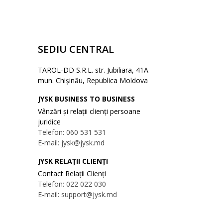
SEDIU CENTRAL
TAROL-DD S.R.L. str. Jubiliara, 41A
mun. Chișinău, Republica Moldova
JYSK BUSINESS TO BUSINESS
Vânzări și relații clienți persoane
juridice
Telefon: 060 531 531
E-mail: jysk@jysk.md
JYSK RELAȚII CLIENȚI
Contact Relații Clienți
Telefon: 022 022 030
E-mail: support@jysk.md