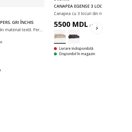
CANAPEA EGENSE 3 LOCURI NISIPIE
5500
MDL
ERS. GRI ÎNCHIS
/ Buc
Canapea cu 3 locuri din material textil. Perne din spumă. Picioare din lemn masiv. 200x80x80 cm
uc
Livrare Indisponibilă
Disponibil în magazin
n