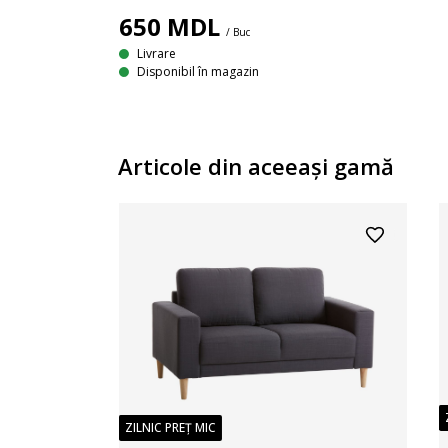
650
MDL
/ Buc
Livrare
Disponibil în magazin
Articole din aceeaşi gamă
ZILNIC PREȚ MIC