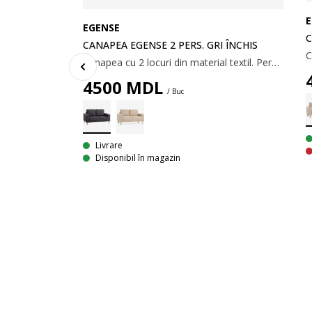
E
EGENSE
C
CANAPEA EGENSE 2 PERS. GRI ÎNCHIS
Canapea cu 2 locuri din material textil. Perne din spumă. Picioare din lemn masiv. 142x80x80 cm
4500
MDL
/ Buc
Livrare
Disponibil în magazin
PIU
Șezutul și spătarul sunt fabricate din spumă poliuretanică. Picioare din lemn masiv. Canapea cu două locuri: 142x80x80 cm. Canapea cu trei locuri: 200x80x80 cm.
tă.