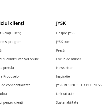
ciul clienți
JYSK
 Relații Clienți
Despre JYSK
ne și program
JYSK.com
ă
Presă
 si conditii vânzări online
Locuri de muncă
a prețului
Newsletter
ia Produselor
Inspirație
a de confidentialitate
JYSK BUSINESS TO BUSINESS
adou
Link-uri utile
ii pentru clienți
Sustenabilitate