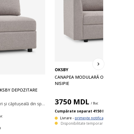
OKSBY
CANAPEA MODULARĂ OKSBY 1 LOC
NISIPIE
KSBY DEPOZITARE
3750
MDL
Șezut cu bloc de arcuri și căptușeală din spumă. Cu compartiment de depozitare. Modul central pentru o canapea modulară. 65x81x78 cm
/ Buc
Cumpărate separat 4150 MDL
uc
Livrare -
primește notificare
Disponibilitate temporar epuizată.
n