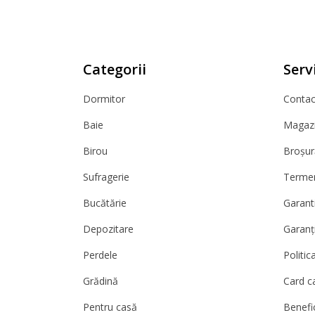
Categorii
Servi
Dormitor
Contact
Baie
Magazi
Birou
Broșur
Sufragerie
Termeni
Bucătărie
Garanti
Depozitare
Garanț
Perdele
Politic
Grădină
Card c
Pentru casă
Benefic