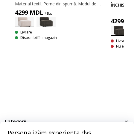
Material textil. Perne din spumă. Modul de centru pentru canapea modulară. 70x64x92 cm
ÎNCHIS
4299
MDL
/ Buc
4299
M
Livrare
Disponibil în magazin
Livrare In
Nu este di
Categorii
Personalizăm experiența dvs.