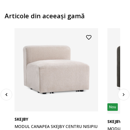
Articole din aceeaşi gamă
Nou
SKEJBY
SKEJBY
MODUL CANAPEA SKEJBY CENTRU NISIPIU
MODUL CA