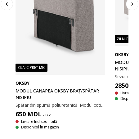
ZILNIC PREȚ
O
OKSBY
MODUL CA
ZILNIC PREȚ MIC
NISIPIU
OKSBY
2850
M
MODUL CANAPEA OKSBY BRAȚ/SPĂTAR
Livrare In
NISIPIU
Disponibil
Spătar din spumă poliuretanică. Modul cotieră/spătar pentru canapea modulară. 65x62x14 cm
650
MDL
/ Buc
Livrare Indisponibilă
Disponibil în magazin