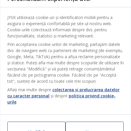
Dormitor
Serviciul clienți
Baie
JYSK utilizează cookie-uri și identificatori mobili pentru a
Contact Relații Clienți
Birou
asigura o experiență confortabilă pe site-ul nostru web.
JYSK
Cookie-urile colectează informații despre dvs. pentru
Magazine și program
Sufragerie
funcționalitate, statistici și marketing relevant.
Despre JYSK
Broșură
Bucătărie
SEDIU CENTRAL
Prin acceptarea cookie-urilor de marketing, partajăm datele
JYSK.com
dvs. de navigare web cu partenerii de marketing (de exemplu,
Termeni si conditii vânzări online
Depozitare
Google, Meta, TikTok) pentru a afișa reclame personalizate
TAROL-DD S.R.L. str. Jubiliara, 41A mun. Chișinău, Republica
JYSK RELAȚII CLIENȚI
Presă
Garantia prețului
și statice. Puteți afla mai multe despre scopurile de utilizare în
Moldova
Contact Relații Clienți
Perdele
Urmărește Jysk
secțiunea "Modifică" și vă puteți retrage consimțământul
Locuri de muncă
Telefon: 022 022 030
Garanția Produselor
JYSK BUSINESS TO BUSINESS
făcând clic pe pictograma cookie. Făcând clic pe "Acceptă
Grădină
E-mail: support@jysk.md
tot", sunteți de acord cu toate cele trei scopuri.
Newsletter
Vânzări și relații clienți persoane juridice
Politica de confidentialitate
Pentru casă
Telefon: 060 531 531
Aflați mai multe despre
colectarea și prelucrarea datelor
Inspirație
E-mail: jysk@jysk.md
Card cadou
cu caracter personal
și despre
politica privind cookie-
Outlet
urile
.
JYSK BUSINESS TO BUSINESS
Beneficii pentru clienți
Campanie
Link-uri utile
Livrare
Produse noi
Sustenabilitate
Retur
ZILNIC PREȚ MIC