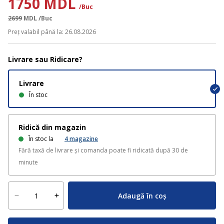
1750 MDL
/Buc
2699
MDL
/Buc
Preț valabil până la: 26.08.2026
Livrare sau Ridicare?
Livrare
În stoc
Ridică din magazin
În stoc la
4
magazine
Fără taxă de livrare și comanda poate fi ridicată după 30 de
minute
Adaugă în coș