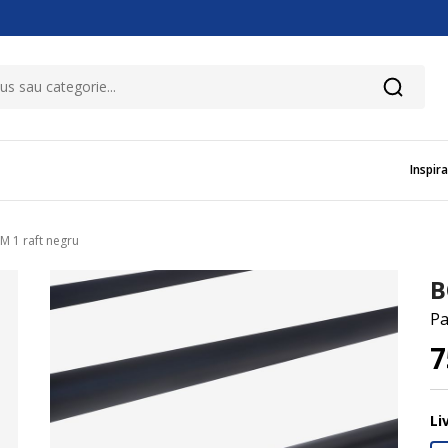
Inspira
 1 raft negru
B
Pa
Li