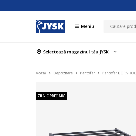
Meniu
Selectează magazinul tău JYSK
Acasă
Depozitare
Pantofar
Pantofar BORNHOLM
ZILNIC PREȚ MIC