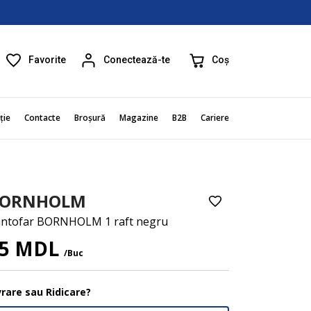
Favorite
Coș
Conectează-te
ție
Contacte
Broșură
Magazine
B2B
Cariere
ORNHOLM
ntofar BORNHOLM 1 raft negru
75 MDL
/Buc
vrare sau Ridicare?