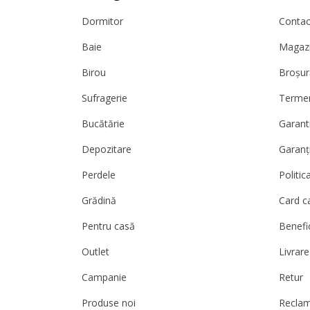
Dormitor
Contact
Baie
Magazi
Birou
Broșur
Sufragerie
Termeni
Bucătărie
Garanti
Depozitare
Garanț
Perdele
Politic
Grădină
Card c
Pentru casă
Benefic
Outlet
Livrare
Campanie
Retur
Produse noi
Reclam