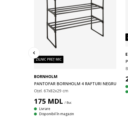
ZILNIC PREȚ MIC
P
B
BORNHOLM
PANTOFAR BORNHOLM 4 RAFTURI NEGRU
Oțel. 67x82x29 cm
PARTIMENTE
175
MDL
/ Buc
m
Livrare
Disponibil în magazin