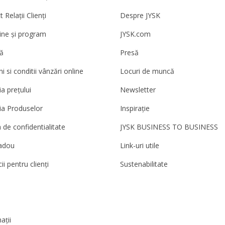
 Relații Clienți
Despre JYSK
ne și program
JYSK.com
ă
Presă
 si conditii vânzări online
Locuri de muncă
a prețului
Newsletter
ia Produselor
Inspirație
a de confidentialitate
JYSK BUSINESS TO BUSINESS
adou
Link-uri utile
ii pentru clienți
Sustenabilitate
ații