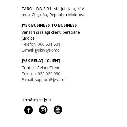
TAROL-DD S.R.L. str. Jubiliara, 41A
mun. Chișinău, Republica Moldova
JYSK BUSINESS TO BUSINESS
Vânzări și relații clienți persoane
juridice
Telefon: 060 531 531
E-mail: jysk@jysk.md
JYSK RELAȚII CLIENȚI
Contact Relații Clienți
Telefon: 022 022 030
E-mail: support@jysk.md
Urmărește Jysk