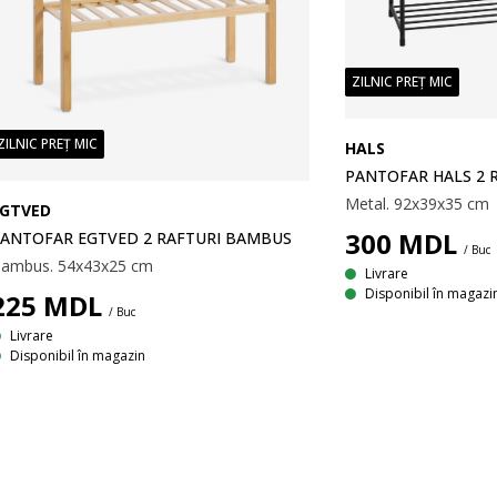
ZILNIC PREȚ MIC
ZILNIC PREȚ MIC
HALS
PANTOFAR HALS 2 
Metal. 92x39x35 cm
EGTVED
300
MDL
ANTOFAR EGTVED 2 RAFTURI BAMBUS
/ Buc
ambus. 54x43x25 cm
Livrare
Disponibil în magazi
225
MDL
/ Buc
Livrare
Disponibil în magazin