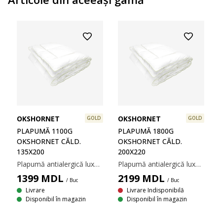
OKSHORNET
OKSHORNET
GOLD
GOLD
PLAPUMĂ 1100G
PLAPUMĂ 1800G
OKSHORNET CĂLD.
OKSHORNET CĂLD.
135X200
200X220
Plapumă antialergică luxoasă cu umplutură unică, asemănătoare pufului, din puf de fibră de poliester siliconizat, 1100 g. Țesătură din 100% bumbac cambric. Țesătura strânsă ajută la reducerea pătrunderii acarienilor. Temperatură spălare: 60°C. Incl. pungă pentru depozitare. 135x200 cm
Plapumă antialergică luxoasă cu umplutură unică, asemănătoare pufului, din puf de fibră de poliester siliconizat, 1800 g. Țesătură din 100% bumbac cambric. Țesătura strânsă ajută la reducerea pătrunderii acarienilor. Temperatură spălare: 60°C. Incl. pungă pentru depozitare. 200x220 cm
1399
MDL
2199
MDL
/ Buc
/ Buc
Livrare
Livrare Indisponibilă
Disponibil în magazin
Disponibil în magazin