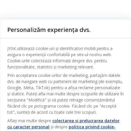
Categorii
Personalizăm experiența dvs.
Dormitor
Serviciul clienți
Baie
JYSK utilizează cookie-uri și identificatori mobili pentru a
Contact Relații Clienți
asigura o experiență confortabilă pe site-ul nostru web.
Birou
JYSK
Cookie-urile colectează informații despre dvs. pentru
Magazine și program
funcționalitate, statistici și marketing relevant.
Sufragerie
Despre JYSK
Prin acceptarea cookie-urilor de marketing, partajăm datele
Broșură
Bucătărie
SEDIU CENTRAL
dvs. de navigare web cu partenerii de marketing (de exemplu,
JYSK.com
Termeni si conditii vânzări online
Google, Meta, TikTok) pentru a afișa reclame personalizate
Depozitare
TAROL-DD S.R.L. str. Jubiliara, 41A mun. Chișinău, Republica
JYSK RELAȚII CLIENȚI
și statice. Puteți afla mai multe despre scopurile de utilizare în
Presă
Garantia prețului
Moldova
Contact Relații Clienți
Perdele
secțiunea "Modifică" și vă puteți retrage consimțământul
Urmărește Jysk
Locuri de muncă
Telefon: 022 022 030
făcând clic pe pictograma cookie. Făcând clic pe "Acceptă
Garanția Produselor
JYSK BUSINESS TO BUSINESS
Grădină
E-mail: support@jysk.md
tot", sunteți de acord cu toate cele trei scopuri.
Newsletter
Vânzări și relații clienți persoane juridice
Politica de confidentialitate
Aflați mai multe despre
colectarea și prelucrarea datelor
Pentru casă
Telefon: 060 531 531
cu caracter personal
și despre
politica privind cookie-
Inspirație
E-mail: jysk@jysk.md
Card cadou