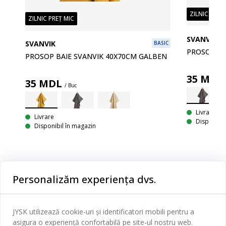
ZILNIC PREȚ
ZILNIC PREȚ MIC
SVANVIK
SIC
SVANVIK
BASIC
PROSOP BA
PROSOP BAIE SVANVIK 40X70CM GALBEN
35
MD
35
MDL
/ Buc
Livrare
Livrare
Disponibil
Disponibil în magazin
Personalizăm experiența dvs.
Categorii
JYSK utilizează cookie-uri și identificatori mobili pentru a
Dormitor
asigura o experiență confortabilă pe site-ul nostru web.