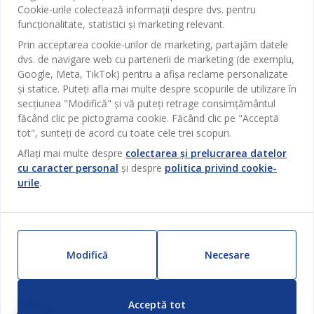
Serviciul clienți
Cookie-urile colectează informații despre dvs. pentru
Baie
funcționalitate, statistici și marketing relevant.
Contact Relații Clienți
Birou
Prin acceptarea cookie-urilor de marketing, partajăm datele
JYSK
dvs. de navigare web cu partenerii de marketing (de exemplu,
Magazine și program
Sufragerie
Google, Meta, TikTok) pentru a afișa reclame personalizate
Despre JYSK
Broșură
și statice. Puteți afla mai multe despre scopurile de utilizare în
Bucătărie
SEDIU CENTRAL
secțiunea "Modifică" și vă puteți retrage consimțământul
JYSK.com
Termeni si conditii vânzări online
făcând clic pe pictograma cookie. Făcând clic pe "Acceptă
Depozitare
TAROL-DD S.R.L. str. Jubiliara, 41A mun. Chișinău, Republica
JYSK RELAȚII CLIENȚI
Presă
tot", sunteți de acord cu toate cele trei scopuri.
Garantia prețului
Moldova
Contact Relații Clienți
Perdele
Urmărește Jysk
Aflați mai multe despre
colectarea și prelucrarea datelor
Locuri de muncă
Telefon: 022 022 030
Garanția Produselor
JYSK BUSINESS TO BUSINESS
cu caracter personal
și despre
politica privind cookie-
Grădină
E-mail: support@jysk.md
urile
.
Newsletter
Vânzări și relații clienți persoane juridice
Politica de confidentialitate
Pentru casă
Telefon: 060 531 531
Inspirație
E-mail: jysk@jysk.md
Card cadou
Outlet
JYSK BUSINESS TO BUSINESS
Beneficii pentru clienți
Campanie
Modifică
Necesare
Link-uri utile
Livrare
Produse noi
Sustenabilitate
Retur
ZILNIC PREȚ MIC
Acceptă tot