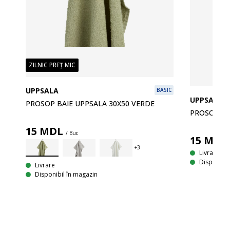
ZILNIC PREȚ MIC
LUS
UPPSALA
BASIC
S
UPPSALA
PROSOP BAIE UPPSALA 30X50 VERDE
100% bumbac. Moale și foarte absorbant. 450 g/m². 30x50 cm
PROSOP BA
15
MDL
/ Buc
15
MDL
Livrare
Disponibil
Livrare
Disponibil în magazin