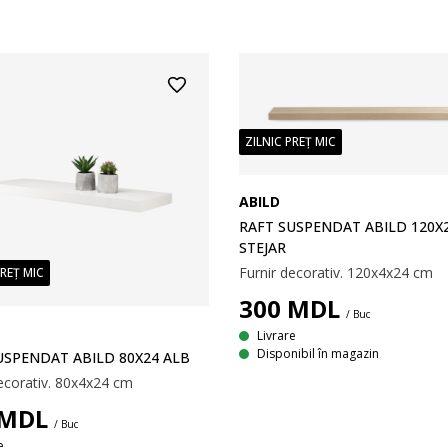
ZILNIC PREȚ MIC
ABILD
RAFT SUSPENDAT ABILD 120X
STEJAR
Furnir decorativ. 120x4x24 cm
PREȚ MIC
300
MDL
/ Buc
Livrare
Disponibil în magazin
USPENDAT ABILD 80X24 ALB
decorativ. 80x4x24 cm
MDL
/ Buc
e