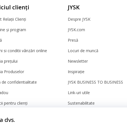
ciul clienți
JYSK
 Relații Clienți
Despre JYSK
ne și program
JYSK.com
ă
Presă
 si conditii vânzări online
Locuri de muncă
a prețului
Newsletter
ia Produselor
Inspirație
a de confidentialitate
JYSK BUSINESS TO BUSINESS
adou
Link-uri utile
ii pentru clienți
Sustenabilitate
a dvs.