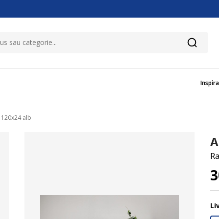
Inspira
 120x24 alb
A
Ra
3
Li