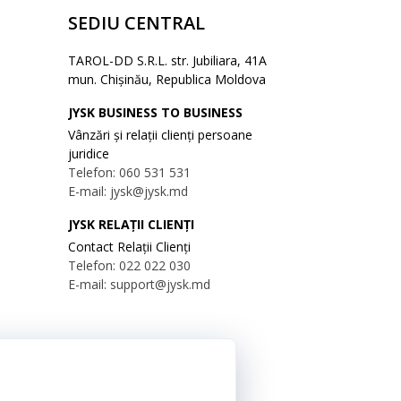
SEDIU CENTRAL
TAROL-DD S.R.L. str. Jubiliara, 41A
mun. Chișinău, Republica Moldova
JYSK BUSINESS TO BUSINESS
Vânzări și relații clienți persoane
juridice
Telefon: 060 531 531
E-mail: jysk@jysk.md
JYSK RELAȚII CLIENȚI
Contact Relații Clienți
Telefon: 022 022 030
E-mail: support@jysk.md
Urmărește Jysk