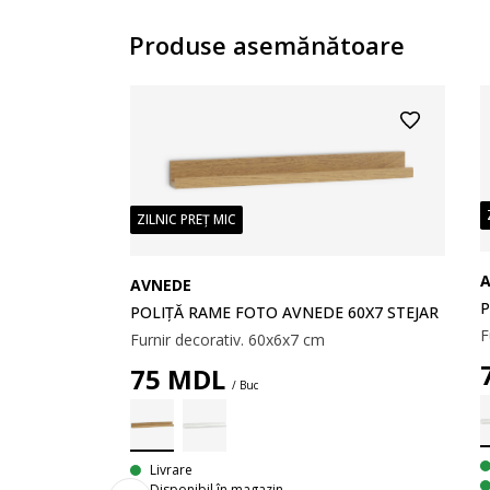
Produse asemănătoare
ZILNIC PREȚ MIC
AVNEDE
P
POLIȚĂ RAME FOTO AVNEDE 60X7 STEJAR
F
Furnir decorativ. 60x6x7 cm
75
MDL
/ Buc
Livrare
Disponibil în magazin