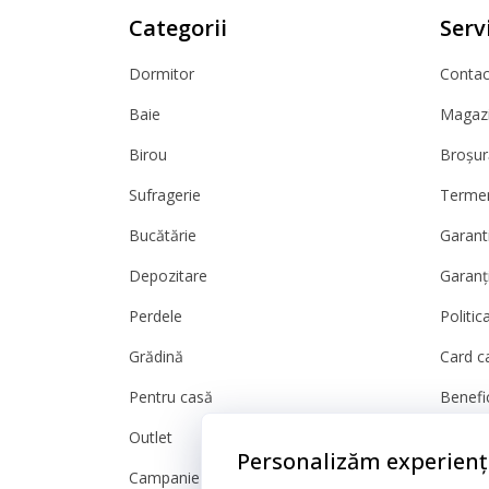
Categorii
Servi
Dormitor
Contact
Baie
Magazi
Birou
Broșur
Sufragerie
Termeni
Bucătărie
Garanti
Depozitare
Garanț
Perdele
Politic
Grădină
Card c
Pentru casă
Benefic
Outlet
Livrare
Personalizăm experienț
Campanie
Retur