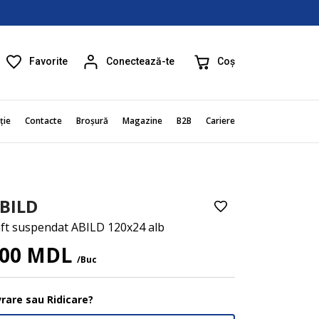
Favorite
Coș
Conectează-te
ție
Contacte
Broșură
Magazine
B2B
Cariere
BILD
ft suspendat ABILD 120x24 alb
00 MDL
/Buc
vrare sau Ridicare?