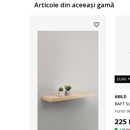
Articole din aceeaşi gamă
ZILNIC 
ABILD
RAFT S
Furnir 
225
Livrar