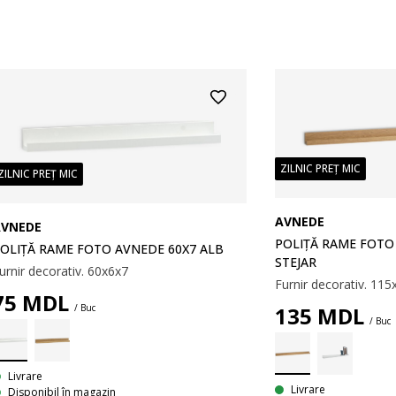
ZILNIC PREȚ MIC
ZILNIC PREȚ MIC
AVNEDE
AVNEDE
POLIȚĂ RAME FOTO
OLIȚĂ RAME FOTO AVNEDE 60X7 ALB
STEJAR
urnir decorativ. 60x6x7
Furnir decorativ. 11
75
MDL
135
MDL
/ Buc
/ Buc
Livrare
Livrare
Disponibil în magazin