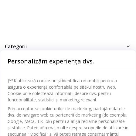
Categorii
Dormitor
Personalizăm experiența dvs.
Serviciul clienți
Baie
Contact Relații Clienți
JYSK utilizează cookie-uri și identificatori mobili pentru a
Birou
JYSK
asigura o experiență confortabilă pe site-ul nostru web.
Magazine și program
Sufragerie
Cookie-urile colectează informații despre dvs. pentru
Despre JYSK
funcționalitate, statistici și marketing relevant.
Broșură
Bucătărie
SEDIU CENTRAL
Prin acceptarea cookie-urilor de marketing, partajăm datele
JYSK.com
Termeni si conditii vânzări online
dvs. de navigare web cu partenerii de marketing (de exemplu,
Depozitare
TAROL-DD S.R.L. str. Jubiliara, 41A mun. Chișinău, Republica
JYSK RELAȚII CLIENȚI
Presă
Google, Meta, TikTok) pentru a afișa reclame personalizate
Garantia prețului
Moldova
Contact Relații Clienți
Perdele
și statice. Puteți afla mai multe despre scopurile de utilizare în
Urmărește Jysk
Locuri de muncă
Telefon: 022 022 030
secțiunea "Modifică" și vă puteți retrage consimțământul
Garanția Produselor