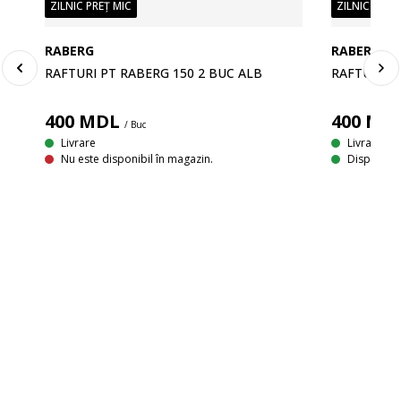
ZILNIC PREȚ MIC
ZILNIC PREȚ
RABERG
RABERG
RAFTURI PT RABERG 150 2 BUC ALB
RAFTURI PT
400
MDL
400
MD
/ Buc
Livrare
Livrare
Nu este disponibil în magazin.
Disponibil
ALB