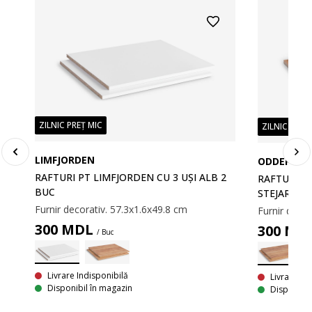
ZILNIC PREȚ MIC
ZILNIC PREȚ
LIMFJORDEN
ODDER/LIM
RAFTURI PT LIMFJORDEN CU 3 UȘI ALB 2
RAFTURI P
BUC
STEJAR 2 B
Furnir decorativ. 57.3x1.6x49.8 cm
Furnir decor
300
MDL
300
MD
/ Buc
Livrare Indisponibilă
Livrare In
Disponibil în magazin
Disponibil