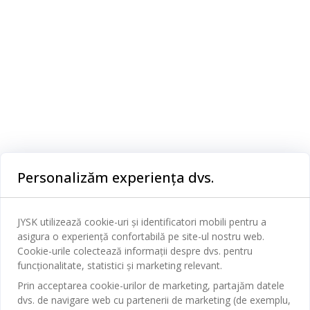
Categorii
Personalizăm experiența dvs.
Dormitor
Serviciul clienți
Baie
JYSK utilizează cookie-uri și identificatori mobili pentru a
Contact Relații Clienți
asigura o experiență confortabilă pe site-ul nostru web.
Birou
JYSK
Cookie-urile colectează informații despre dvs. pentru
Magazine și program
funcționalitate, statistici și marketing relevant.
Sufragerie
Despre JYSK
Prin acceptarea cookie-urilor de marketing, partajăm datele
Broșură
Bucătărie
SEDIU CENTRAL
dvs. de navigare web cu partenerii de marketing (de exemplu,
JYSK.com