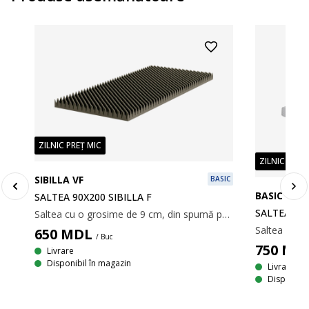
ZILNIC PREȚ MIC
ZILNIC PREȚ
SIBILLA VF
BASIC
BASIC F15
SALTEA 90X200 SIBILLA F
SALTEA PLI
Saltea cu o grosime de 9 cm, din spumă poliuretanică și o parte profilată pentru ventilație suplimentară. 90x200 cm
650
MDL
/ Buc
750
MD
Livrare
Disponibil în magazin
Livrare
Disponibil