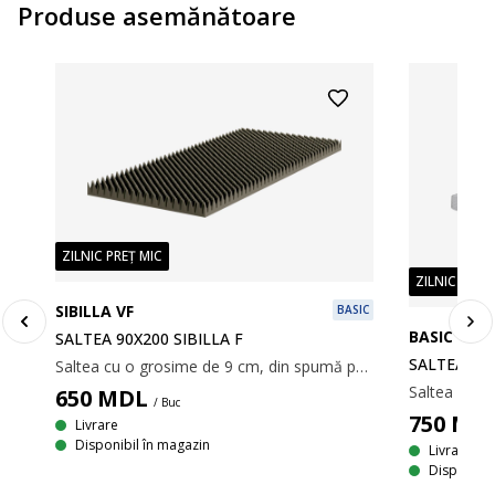
Produse asemănătoare
ZILNIC PREȚ MIC
ZILNIC PREȚ
SIBILLA VF
BASIC
BASIC F15
SALTEA 90X200 SIBILLA F
SALTEA PLI
Saltea cu o grosime de 9 cm, din spumă poliuretanică și o parte profilată pentru ventilație suplimentară. 90x200 cm
650
MDL
/ Buc
750
MD
Livrare
Disponibil în magazin
Livrare
Disponibil