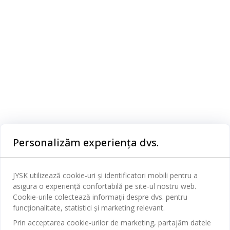
Saltea 180x200 cm de 22 cm grosime, cu nucleu de 2,5 cm de spumă flexibilă Comfort+, 15,5 cm de spumă poliuretanică și 4 cm din spumă cu memorie AIR, infuzată cu cărbune de bambus care absoarbe umezeala. Spuma cu memorie AIR se mulează perfect pe conturul corpului, chiar și într-un mediu de somn răcoros. Husă lavabilă, tratată împotriva acarienilor.
Categorii
Personalizăm experiența dvs.
Dormitor
Serviciul clienți
Baie
JYSK utilizează cookie-uri și identificatori mobili pentru a
Contact Relații Clienți
asigura o experiență confortabilă pe site-ul nostru web.
Birou
JYSK
Cookie-urile colectează informații despre dvs. pentru
Magazine și program
funcționalitate, statistici și marketing relevant.
Sufragerie
Despre JYSK
Prin acceptarea cookie-urilor de marketing, partajăm datele
Broșură
Bucătărie
SEDIU CENTRAL