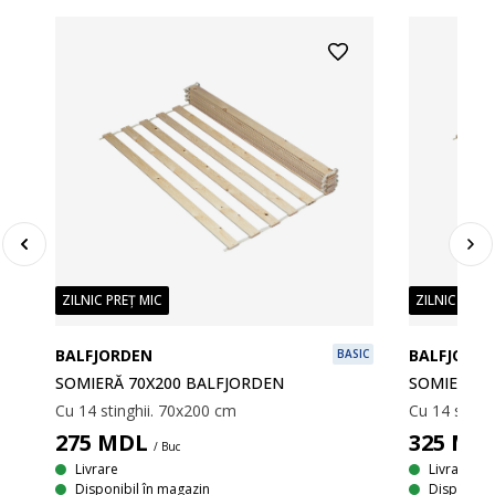
ZILNIC PREȚ MIC
ZILNIC PREȚ
BALFJORDEN
BALFJORD
BASIC
SOMIERĂ 70X200 BALFJORDEN
SOMIERA 8
Cu 14 stinghii. 70x200 cm
Cu 14 sting
275
MDL
325
MD
/ Buc
Livrare
Livrare
Disponibil în magazin
Disponibil