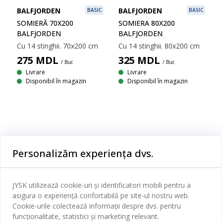
BALFJORDEN
BALFJORDEN
BASIC
BASIC
SOMIERĂ 70X200
SOMIERA 80X200
BALFJORDEN
BALFJORDEN
Cu 14 stinghii. 70x200 cm
Cu 14 stinghii. 80x200 cm
275
MDL
325
MDL
/ Buc
/ Buc
Livrare
Livrare
Disponibil în magazin
Disponibil în magazin
Categorii
Personalizăm experiența dvs.
Dormitor
Serviciul clienți
Baie
JYSK utilizează cookie-uri și identificatori mobili pentru a
Contact Relații Clienți
asigura o experiență confortabilă pe site-ul nostru web.
Birou
JYSK
Cookie-urile colectează informații despre dvs. pentru
Magazine și program
funcționalitate, statistici și marketing relevant.
Sufragerie