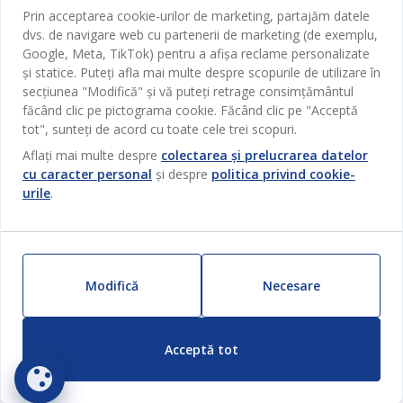
Despre JYSK
Prin acceptarea cookie-urilor de marketing, partajăm datele
Broșură
Bucătărie
SEDIU CENTRAL
dvs. de navigare web cu partenerii de marketing (de exemplu,
JYSK.com
Termeni si conditii vânzări online
Google, Meta, TikTok) pentru a afișa reclame personalizate
Depozitare
TAROL-DD S.R.L. str. Jubiliara, 41A mun. Chișinău, Republica
JYSK RELAȚII CLIENȚI
și statice. Puteți afla mai multe despre scopurile de utilizare în
Presă
Garantia prețului
Moldova
Contact Relații Clienți
secțiunea "Modifică" și vă puteți retrage consimțământul
Perdele
Urmărește Jysk
Locuri de muncă
Telefon: 022 022 030
făcând clic pe pictograma cookie. Făcând clic pe "Acceptă
Garanția Produselor
JYSK BUSINESS TO BUSINESS
Grădină
E-mail: support@jysk.md
tot", sunteți de acord cu toate cele trei scopuri.
Newsletter
Vânzări și relații clienți persoane juridice
Politica de confidentialitate
Aflați mai multe despre
colectarea și prelucrarea datelor
Pentru casă
Telefon: 060 531 531
cu caracter personal
și despre
politica privind cookie-
Inspirație
E-mail: jysk@jysk.md
Card cadou
Outlet
urile
.
JYSK BUSINESS TO BUSINESS
Beneficii pentru clienți
Campanie
Link-uri utile
Livrare
Produse noi
Sustenabilitate
Retur
Modifică
Necesare
ZILNIC PREȚ MIC
Reclamații
Acceptă tot
Setări Cookie-uri
Siguranță