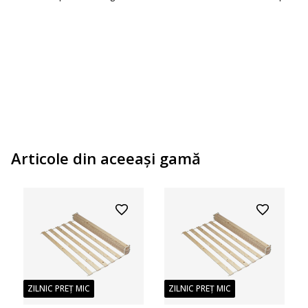
SIC
Articole din aceeaşi gamă
ZILNIC PREȚ MIC
ZILNIC PREȚ MIC