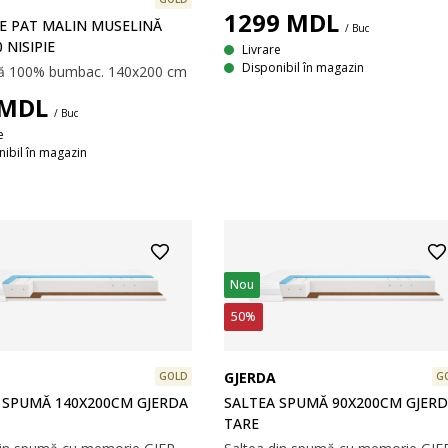
1299
MDL
IE PAT MALIN MUSELINĂ
/ Buc
 NISIPIE
Livrare
Disponibil în magazin
ă 100% bumbac. 140x200 cm
MDL
/ Buc
e
ibil în magazin
Nou
50%
GJERDA
GOLD
G
 SPUMĂ 140X200CM GJERDA
SALTEA SPUMĂ 90X200CM GJER
TARE