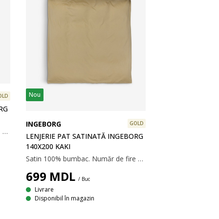
Nou
OLD
RG
INGEBORG
GOLD
Satin 100% bumbac. Număr de fire 300. Nu necesită călcare. 200x220 cm
LENJERIE PAT SATINATĂ INGEBORG
140X200 KAKI
Satin 100% bumbac. Număr de fire 300. Nu necesită călcare. 140x200 cm
699
MDL
/ Buc
Livrare
Disponibil în magazin