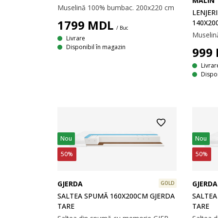
MALIN
Muselină 100% bumbac. 200x220 cm
LENJER
1799
MDL
140X200
/ Buc
Muselin
Livrare
Disponibil în magazin
999
Livrar
Dispon
Nou
Nou
50%
50%
GJERDA
GJERDA
GOLD
SALTEA SPUMĂ 160X200CM GJERDA
SALTEA
TARE
TARE