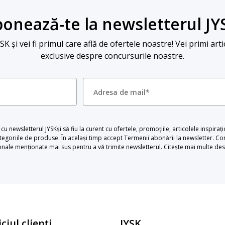
onează-te la newsletterul JY
 și vei fi primul care află de ofertele noastre! Vei primi arti
exclusive despre concursurile noastre.
u newsletterul JYSKși să fiu la curent cu ofertele, promoțiile, articolele inspiraț
egoriile de produse. În același timp accept Termenii abonării la newsletter. Con
le menționate mai sus pentru a vă trimite newsletterul. Citește mai multe desp
ciul clienți
JYSK