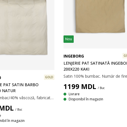
Nou
INGEBORG
G
LENJERIE PAT SATINATĂ INGEBO
200X220 KAKI
0
GOLD
1199
MDL
IE PAT SATIN BARBO
/ Buc
0 NATUR
Livrare
60% bumbac/40% vâscoză, fabricată din bambus. 140x200 cm
Disponibil în magazin
MDL
/ Buc
e
ibil în magazin