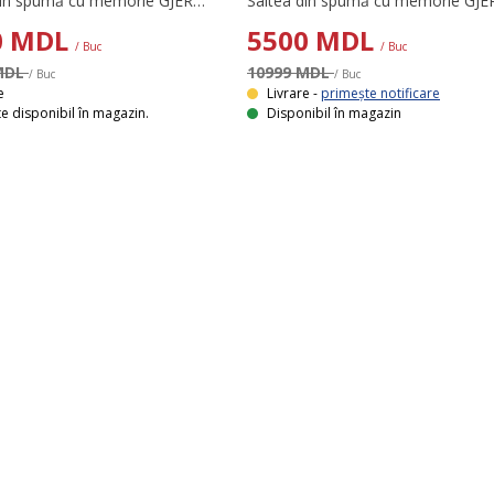
Saltea din spumă cu memorie GJERDA 140x200 cm de la DREAMZONE® este o saltea cu fermitate tare, concepută pentru a oferi sprijin și confort pe tot parcursul nopții. Saltelele din spumă oferă stabilitate și se mulează bine pe corp. Stratul de spumă cu memorie AIR ajută la ameliorarea presiunii, astfel încât să te poți bucura de un somn odihnitor.
0
MDL
5500
MDL
/ Buc
/ Buc
MDL
10999 MDL
/ Buc
/ Buc
e
Livrare -
primește notificare
e disponibil în magazin.
Disponibil în magazin