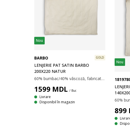
Nou
BARBO
GOLD
Nou
LENJERIE PAT SATIN BARBO
200X220 NATUR
60% bumbac/40% vâscoză, fabricată din bambus. 200x220 cm
181978
LENJER
1599
MDL
/ Buc
140X20
Livrare
Disponibil în magazin
899
Livrar
Dispon