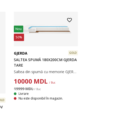
Nou
50%
GJERDA
GOLD
SALTEA SPUMĂ 180X200CM GJERDA
TARE
Saltea din spumă cu memorie GJERDA 180x200 cm de la DREAMZONE® este o saltea cu fermitate tare, concepută pentru a oferi sprijin și confort pe tot parcursul nopții. Saltelele din spumă oferă stabilitate și se mulează bine pe corp. Stratul de spumă cu memorie AIR ajută la ameliorarea presiunii, astfel încât să te poți bucura de un somn odihnitor.
10000
MDL
/ Buc
19999 MDL
/ Buc
Livrare
Nu este disponibil în magazin.
OLD
OV