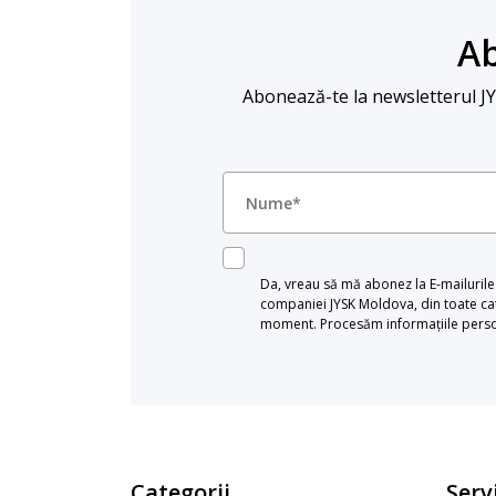
Ab
Abonează-te la newsletterul JYSK
Da, vreau să mă abonez la E-mailurile c
companiei JYSK Moldova, din toate cat
moment. Procesăm informațiile persona
Categorii
Servi