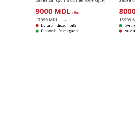
Saltea din spumă cu memorie GJERDA 160x200 cm de la DREAMZONE® este o saltea cu fermitate tare, concepută pentru a oferi sprijin și confort pe tot parcursul nopții. Saltelele din spumă oferă stabilitate și se mulează bine pe corp. Stratul de spumă cu memorie AIR ajută la ameliorarea presiunii, astfel încât să te poți bucura de un somn odihnitor.
9000
MDL
800
/ Buc
17999 MDL
15999 
/ Buc
Livrare Indisponibilă
Livrar
Disponibil în magazin
Nu est