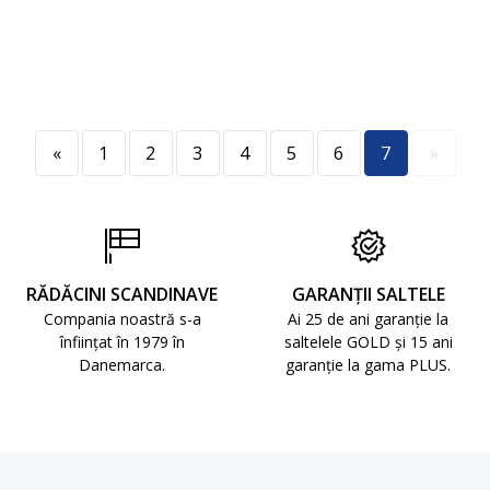
«
1
2
3
4
5
6
7
»
RĂDĂCINI SCANDINAVE
GARANȚII SALTELE
Compania noastră s-a
Ai 25 de ani garanție la
înființat în 1979 în
saltelele GOLD și 15 ani
Danemarca.
garanție la gama PLUS.