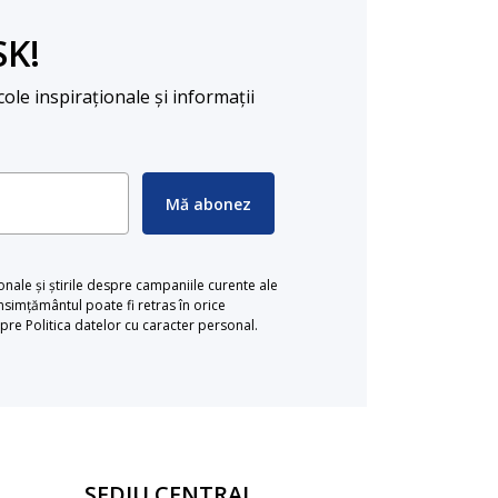
SK!
cole inspiraționale și informații
Mă abonez
ionale și știrile despre campaniile curente ale
simțământul poate fi retras în orice
re Politica datelor cu caracter personal.
SEDIU CENTRAL