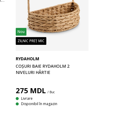
Saltea din spumă cu memorie GJERDA 90x200 cm de la DREAMZONE® este o saltea cu fermitate tare, concepută pentru a oferi sprijin și confort pe tot parcursul nopții. Saltelele din spumă oferă stabilitate și se mulează bine pe corp. Stratul de spumă cu memorie AIR ajută la ameliorarea presiunii, astfel încât să te poți bucura de un somn odihnitor.
Nou
ZILNIC PREȚ MIC
RYDAHOLM
COȘURI BAIE RYDAHOLM 2
NIVELURI HÂRTIE
275
MDL
/ Buc
Livrare
Disponibil în magazin