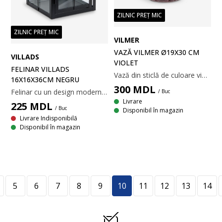
ZILNIC PREȚ MIC
ZILNIC PREȚ MIC
VILMER
VAZĂ VILMER Ø19X30 CM
VILLADS
VIOLET
FELINAR VILLADS
Vază din sticlă de culoare violet, cu design sculptural, canelat. Forma organică este potrivită pentru expunerea florilor sau poate fi folosită ca obiect decorativ de sine stătător. Ø19x30 cm
16X16X36CM NEGRU
300
MDL
Felinar cu un design modern, dreptunghiular, din oțel negru și sticlă transparentă. Este ideal pentru a expune o lumânare și pentru a crea o atmosferă primitoare pe podea sau pe o masă. l16 x L16 x H36 cm
/ Buc
Livrare
225
MDL
/ Buc
Disponibil în magazin
Livrare Indisponibilă
Disponibil în magazin
5
6
7
8
9
10
11
12
13
14