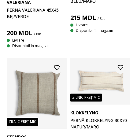
BLEU/MARO
VALERIANA
PERNA VALERIANA 45X45
BEJ/VERDE
215
MDL
/ Buc
Livrare
Disponibil în magazin
200
MDL
/ Buc
Livrare
Disponibil în magazin
ZILNIC PREȚ MIC
KLOKKELYNG
PERNĂ KLOKKELYNG 30X70
ZILNIC PREȚ MIC
NATUR/MARO
STENROS