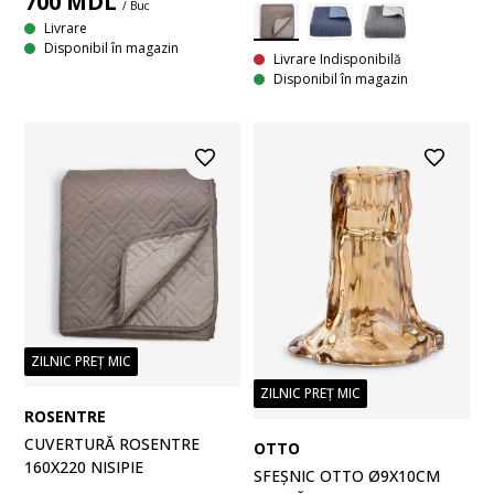
700
MDL
/ Buc
Livrare
Disponibil în magazin
Livrare Indisponibilă
Disponibil în magazin
ZILNIC PREȚ MIC
ZILNIC PREȚ MIC
ROSENTRE
CUVERTURĂ ROSENTRE
OTTО
160X220 NISIPIE
SFEȘNIC OTTO Ø9X10CM