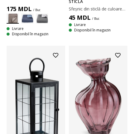
STICLĂ
175
MDL
Sfeșnic din sticlă de culoarea migdalei. Prezintă un design unic, fluid, cu o formă organică, ce creează o expresie artistică. Ø9 x H10 cm
/ Buc
45
MDL
/ Buc
Livrare
Livrare
Disponibil în magazin
Disponibil în magazin