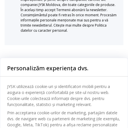
companiei JYSK Moldova, din toate categoriile de produse.
În același timp accept Termenii abonării la newsletter.
Consimțământul poate fi retras în orice moment. Procesăm
informațiile personale menționate mai sus pentru a vă
trimite newsletterul. Citește mai multe despre Politica
datelor cu caracter personal.
Categorii
Personalizăm experiența dvs.
Dormitor
Serviciul clienți
Baie
JYSK utilizează cookie-uri și identificatori mobili pentru a
Contact Relații Clienți
asigura o experiență confortabilă pe site-ul nostru web.
Birou
JYSK
Cookie-urile colectează informații despre dvs. pentru
Magazine și program
funcționalitate, statistici și marketing relevant.
Sufragerie
Despre JYSK
Prin acceptarea cookie-urilor de marketing, partajăm datele
Broșură
Bucătărie
SEDIU CENTRAL
dvs. de navigare web cu partenerii de marketing (de exemplu,
JYSK.com
Termeni si conditii vânzări online
Google, Meta, TikTok) pentru a afișa reclame personalizate
Depozitare