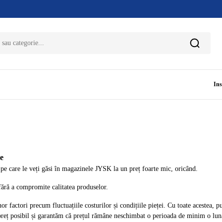
Ins
le
 care le veți găsi în magazinele JYSK la un preț foarte mic, oricând.
ră a compromite calitatea produselor.
or factori precum fluctuațiile costurilor și condițiile pieței. Cu toate acestea, 
reț posibil și garantăm că prețul rămâne neschimbat o perioada de minim o lună