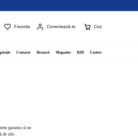
Favorite
Coș
Conectează-te
pirație
Contacte
Broșură
Magazine
B2B
Cariere
putem garanta că ne
 de zile.