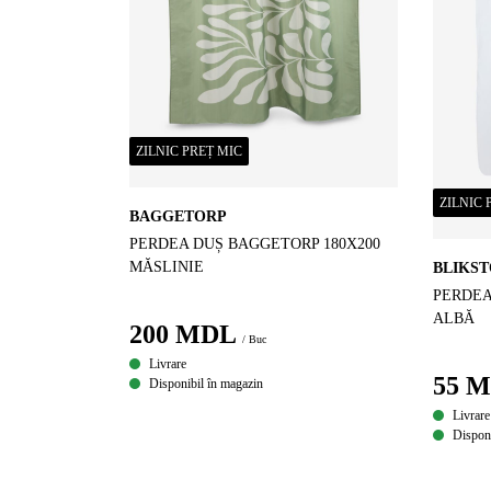
ZILNIC PREȚ MIC
ZILNIC 
BAGGETORP
PERDEA DUȘ BAGGETORP 180X200
MĂSLINIE
BLIKS
PERDEA
ALBĂ
200
MDL
/ Buc
Livrare
55
M
Disponibil în magazin
Livrare
Disponi