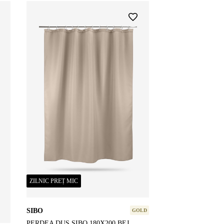
ZILNIC PREȚ MIC
SIBO
GOLD
PERDEA DUȘ SIBO 180X200 BEJ