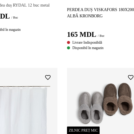
rdea duș RYDAL 12 buc metal
PERDEA DUȘ VISKAFORS 180X200
DL
ALBĂ KRONBORG
/ Buc
bil în magazin
165
MDL
/ Buc
Livrare Indisponibilă
Disponibil în magazin
ZILNIC PREȚ MIC