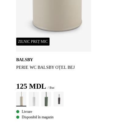
ZILNIC PREȚ MIC
BALSBY
PERIE WC BALSBY OȚEL BEJ
125
MDL
/ Buc
Livrare
Disponibil în magazin