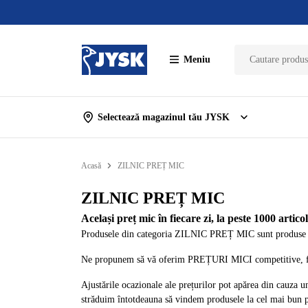
Meniu
Selectează magazinul tău JYSK
Acasă
ZILNIC PREȚ MIC
ZILNIC PREȚ MIC
Același preț mic în fiecare zi, la peste 1000 artico
Produsele din categoria ZILNIC PREȚ MIC sunt produse pe
Ne propunem să vă oferim PREȚURI MICI competitive, fă
Ajustările ocazionale ale prețurilor pot apărea din cauza un
străduim întotdeauna să vindem produsele la cel mai bun p