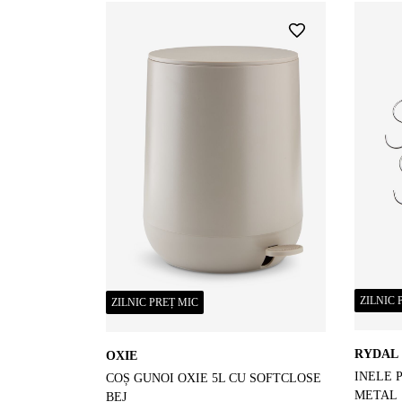
ZILNIC 
ZILNIC PREȚ MIC
RYDAL
OXIE
INELE 
COȘ GUNOI OXIE 5L CU SOFTCLOSE
METAL
BEJ