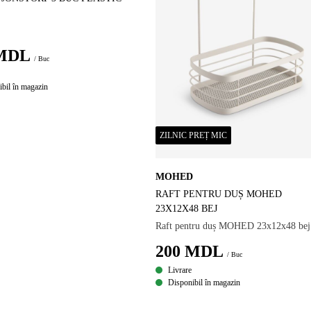
MDL
/ Buc
bil în magazin
ZILNIC PREȚ MIC
MOHED
RAFT PENTRU DUȘ MOHED
23X12X48 BEJ
Raft pentru duș MOHED 23x12x48 bej
200
MDL
/ Buc
Livrare
Disponibil în magazin