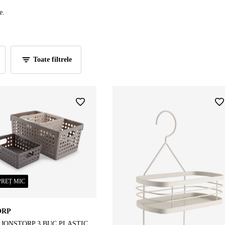
e.
Toate filtrele
PREȚ MIC
ORP
 JONSTORP 3 BUC PLASTIC