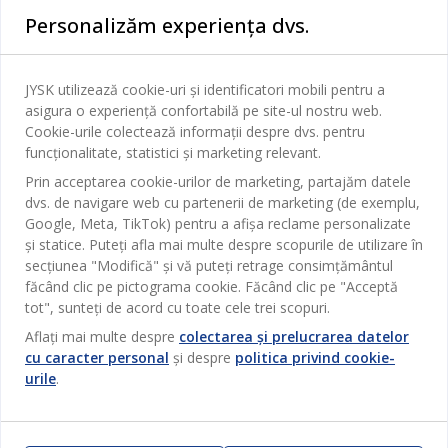
Categorii
Personalizăm experiența dvs.
Dormitor
Serviciul clienți
Baie
JYSK utilizează cookie-uri și identificatori mobili pentru a
Contact Relații Clienți
asigura o experiență confortabilă pe site-ul nostru web.
Birou
JYSK
Cookie-urile colectează informații despre dvs. pentru
Magazine și program
funcționalitate, statistici și marketing relevant.
Sufragerie
Despre JYSK
Prin acceptarea cookie-urilor de marketing, partajăm datele
Broșură
Bucătărie
SEDIU CENTRAL
dvs. de navigare web cu partenerii de marketing (de exemplu,
JYSK.com
Termeni si conditii vânzări online
Google, Meta, TikTok) pentru a afișa reclame personalizate
Depozitare
TAROL-DD S.R.L. str. Jubiliara, 41A mun. Chișinău, Republica
JYSK RELAȚII CLIENȚI
și statice. Puteți afla mai multe despre scopurile de utilizare în
Presă
Garantia prețului
Moldova
Contact Relații Clienți
secțiunea "Modifică" și vă puteți retrage consimțământul
Perdele
Urmărește Jysk
Locuri de muncă
Telefon: 022 022 030
făcând clic pe pictograma cookie. Făcând clic pe "Acceptă
Garanția Produselor
JYSK BUSINESS TO BUSINESS
Grădină
E-mail: support@jysk.md
tot", sunteți de acord cu toate cele trei scopuri.
Newsletter
Vânzări și relații clienți persoane juridice
Politica de confidentialitate
Aflați mai multe despre
colectarea și prelucrarea datelor
Pentru casă
Telefon: 060 531 531
cu caracter personal
și despre
politica privind cookie-
Inspirație
E-mail: jysk@jysk.md
Card cadou
Outlet
urile
.
JYSK BUSINESS TO BUSINESS
Beneficii pentru clienți
Campanie
Link-uri utile
Livrare