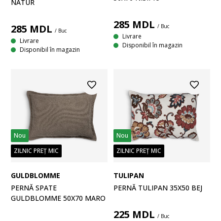
NATUR
285
MDL
285
MDL
/ Buc
/ Buc
Livrare
Livrare
Disponibil în magazin
Disponibil în magazin
Nou
Nou
ZILNIC PREȚ MIC
ZILNIC PREȚ MIC
TULIPAN
GULDBLOMME
PERNĂ TULIPAN 35X50 BEJ
PERNĂ SPATE
GULDBLOMME 50X70 MARO
225
MDL
/ Buc