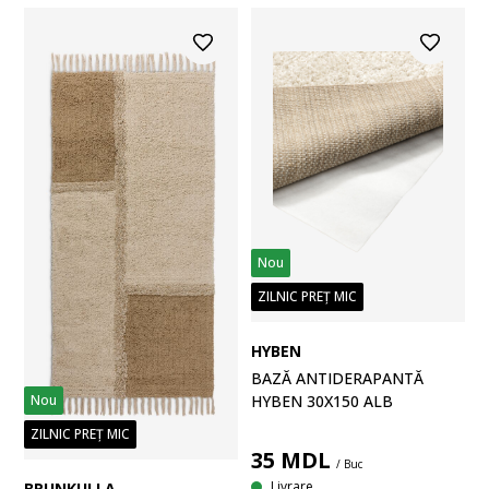
Nou
ZILNIC PREȚ MIC
HYBEN
BAZĂ ANTIDERAPANTĂ
HYBEN 30X150 ALB
Nou
ZILNIC PREȚ MIC
35
MDL
/ Buc
Livrare
BRUNKULLA