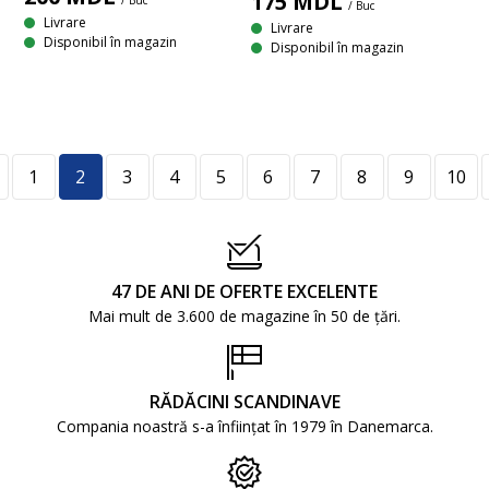
175
MDL
/ Buc
/ Buc
Livrare
Livrare
Disponibil în magazin
Disponibil în magazin
1
2
3
4
5
6
7
8
9
10
47 DE ANI DE OFERTE EXCELENTE
Mai mult de 3.600 de magazine în 50 de țări.
RĂDĂCINI SCANDINAVE
Compania noastră s-a înființat în 1979 în Danemarca.