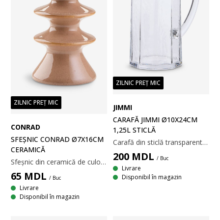
ZILNIC PREȚ MIC
ZILNIC PREȚ MIC
JIMMI
CARAFĂ JIMMI Ø10X24CM
CONRAD
1,25L STICLĂ
SFEȘNIC CONRAD Ø7X16CM
Carafă din sticlă transparentă cu o capacitate de 1,25 litri. Potrivită pentru a servi cu ușurință băuturi reci, precum apă sau suc. Ø10x24 cm
CERAMICĂ
200
MDL
/ Buc
Sfeșnic din ceramică de culoarea migdalei, cu un design sculptural, etajat. Finisajul lucios, cu picățele, conferă sfeșnicului un aspect modern și unic. Ø8x16 cm
Livrare
65
MDL
Disponibil în magazin
/ Buc
Livrare
Disponibil în magazin