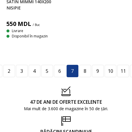
SATIN MIMMI 140X200
NISIPIE
550
MDL
/ Buc
Livrare
Disponibil în magazin
2
3
4
5
6
7
8
9
10
11
47 DE ANI DE OFERTE EXCELENTE
Mai mult de 3.600 de magazine în 50 de țări.
RĂDĂCINI SCANDINAVE