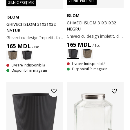
ZILNIC PREȚ MIC
ZILNIC PREȚ MIC
ISLOM
ISLOM
GHIVECI ISLOM 31X31X32
GHIVECI ISLOM 31X31X32
NEGRU
NATUR
Ghiveci cu design împletit, din poliratan negru și durabil. Materialul este ușor și rezistent la îngheț, ceea ce face ghiveciul potrivit pentru utilizare la exterior. Se pot perfora ușor găuri de scurgere. 31x31x32 cm
Ghiveci cu design împletit, fabricat din poliratan rezistent. Acest ghiveci ușor și rezistent la îngheț este potrivit pentru grădină sau balcon. Se pot perfora ușor găuri de scurgere pentru utilizarea la exterior. 31x31x32 cm
165
MDL
165
MDL
/ Buc
/ Buc
Livrare Indisponibilă
Livrare Indisponibilă
Disponibil în magazin
Disponibil în magazin