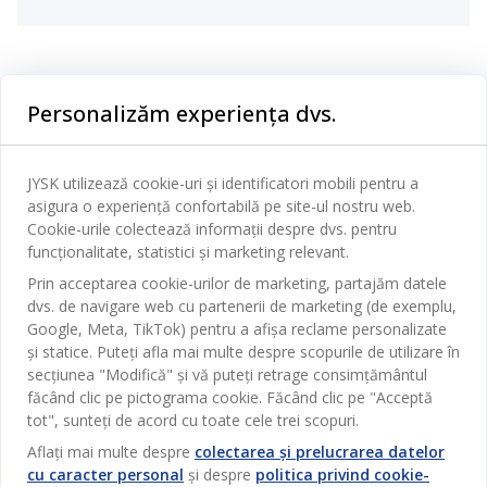
Categorii
Personalizăm experiența dvs.
Dormitor
Serviciul clienți
Baie
JYSK utilizează cookie-uri și identificatori mobili pentru a
Contact Relații Clienți
asigura o experiență confortabilă pe site-ul nostru web.
Birou
JYSK
Cookie-urile colectează informații despre dvs. pentru
Magazine și program
funcționalitate, statistici și marketing relevant.
Sufragerie
Despre JYSK
Prin acceptarea cookie-urilor de marketing, partajăm datele
Broșură
Bucătărie
SEDIU CENTRAL
dvs. de navigare web cu partenerii de marketing (de exemplu,
JYSK.com
Termeni si conditii vânzări online
Google, Meta, TikTok) pentru a afișa reclame personalizate
Depozitare
TAROL-DD S.R.L. str. Jubiliara, 41A mun. Chișinău, Republica
JYSK RELAȚII CLIENȚI
și statice. Puteți afla mai multe despre scopurile de utilizare în
Presă
Garantia prețului
Moldova
Contact Relații Clienți
Perdele
secțiunea "Modifică" și vă puteți retrage consimțământul
Urmărește Jysk
Locuri de muncă
Telefon: 022 022 030
făcând clic pe pictograma cookie. Făcând clic pe "Acceptă
Garanția Produselor
JYSK BUSINESS TO BUSINESS
Grădină
E-mail: support@jysk.md
tot", sunteți de acord cu toate cele trei scopuri.
Newsletter
Vânzări și relații clienți persoane juridice
Politica de confidentialitate
Aflați mai multe despre
colectarea și prelucrarea datelor
Pentru casă
Telefon: 060 531 531
cu caracter personal
și despre
politica privind cookie-
Inspirație
E-mail: jysk@jysk.md
Card cadou