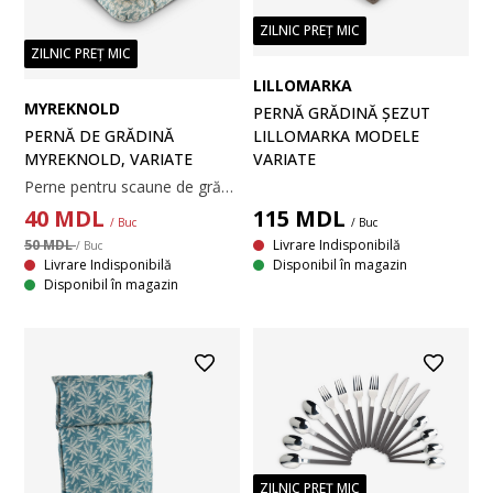
ZILNIC PREȚ MIC
ZILNIC PREȚ MIC
LILLOMARKA
MYREKNOLD
PERNĂ GRĂDINĂ ȘEZUT
PERNĂ DE GRĂDINĂ
LILLOMARKA MODELE
MYREKNOLD, VARIATE
VARIATE
Perne pentru scaune de grădină. Umplutură din spumă poliuretanică (100% reciclată). 38 x 38 x 8 cm.
40
MDL
115
MDL
/ Buc
/ Buc
50 MDL
Livrare Indisponibilă
/ Buc
Livrare Indisponibilă
Disponibil în magazin
Disponibil în magazin
ZILNIC PREȚ MIC