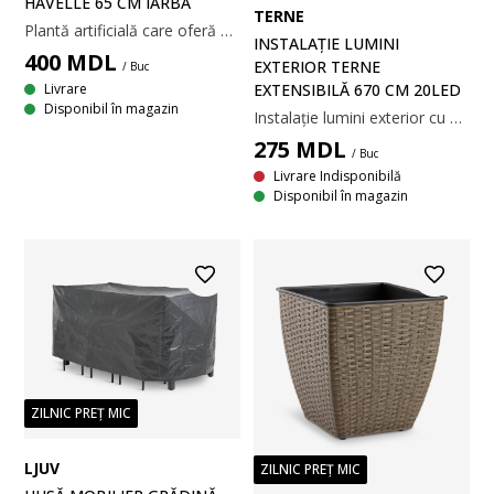
HAVELLE 65 CM IARBĂ
TERNE
Plantă artificială care oferă aspectul realist al ierbii verzi, fără a necesita udare sau îngrijire. Este protejată împotriva razelor UV pentru a preveni decolorarea, ceea ce o face un element decorativ de lungă durată atât pentru spațiile interioare, cât și pentru cele exterioare. Ø85 x H65 cm
INSTALAȚIE LUMINI
400
MDL
EXTERIOR TERNE
/ Buc
Livrare
EXTENSIBILĂ 670 CM 20LED
Disponibil în magazin
Instalație lumini exterior cu 20 de becuri LED rotunde care creează o atmosferă plăcută pentru grădina sau terasa ta. Instalația este extensibilă, poți conecta până la 3 instalații TERNE pentru a acoperi o suprafață mai mare. 670xØ5 cm
275
MDL
/ Buc
Livrare Indisponibilă
Disponibil în magazin
ZILNIC PREȚ MIC
LJUV
ZILNIC PREȚ MIC