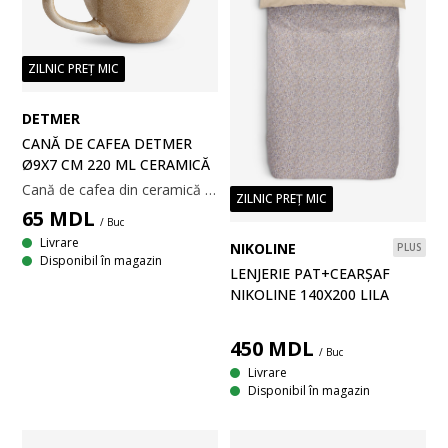
ZILNIC PREȚ MIC
DETMER
CANĂ DE CAFEA DETMER
Ø9X7 CM 220 ML CERAMICĂ
Cană de cafea din ceramică bej, cu finisaj texturat și formă rustică, rotunjită. Se poate spăla la mașina de spălat vase. Ø9x7 cm
ZILNIC PREȚ MIC
65
MDL
/ Buc
Livrare
NIKOLINE
PLUS
Disponibil în magazin
LENJERIE PAT+CEARȘAF
NIKOLINE 140X200 LILA
450
MDL
/ Buc
Livrare
Disponibil în magazin