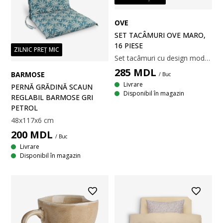
OVE
SET TACÂMURI OVE MARO,
16 PIESE
ZILNIC PREȚ MIC
Set tacâmuri cu design modern, din oțel inoxidabil cu mânere maro închis. Cele 16 piese sunt îndeajuns pentru patru persoane. Se pot spăla la mașina de spălat vase.
285
MDL
BARMOSE
/ Buc
Livrare
PERNĂ GRĂDINĂ SCAUN
Disponibil în magazin
REGLABIL BARMOSE GRI
PETROL
48x117x6 cm
200
MDL
/ Buc
Livrare
Disponibil în magazin