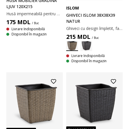
HUSĂ MOBILIER GRĂDINĂ
LJUV 120X215
ISLOM
Husă impermeabilă pentru mobilier de grădină din polietilenă gri închis. Această husă rezistentă la îngheț protejează mobilierul de exterior de intemperii. Ideală pentru a menține setul de grădină curat și uscat pe tot parcursul anului. 120x215x105 cm
GHIVECI ISLOM 38X38X39
175
MDL
NATUR
/ Buc
Ghiveci cu design împletit, fabricat din poliratan rezistent. Acest ghiveci ușor și rezistent la îngheț este potrivit pentru grădină sau balcon. Pentru utilizarea la exterior se poate realiza cu ușurință o gaură de scurgere. 38x38x39 cm
Livrare Indisponibilă
Disponibil în magazin
215
MDL
/ Buc
Livrare Indisponibilă
Disponibil în magazin