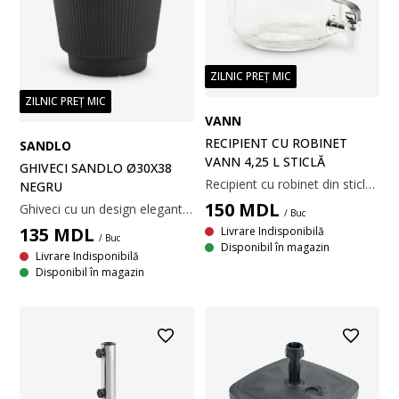
ZILNIC PREȚ MIC
ZILNIC PREȚ MIC
VANN
RECIPIENT CU ROBINET
SANDLO
VANN 4,25 L STICLĂ
GHIVECI SANDLO Ø30X38
Recipient cu robinet din sticlă transparentă cu un capac din oțel inoxidabil. Capacitatea de 4,25 litri este ideală pentru a servi băuturi reci la petreceri în grădină sau la camping. Un robinet integrat permite autoservirea simplă. Ø18 x H24 cm
NEGRU
150
MDL
Ghiveci cu un design elegant, cu striații și un finisaj negru simplu. Fabricat din plastic ușor, ghiveciul este ușor de poziționat în grădină sau pe balcon. Se poate face cu ușurință o gaură de scurgere. Ø30 x H38 cm
/ Buc
135
MDL
Livrare Indisponibilă
/ Buc
Disponibil în magazin
Livrare Indisponibilă
Disponibil în magazin