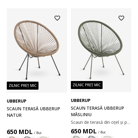
ZILNIC PREȚ MIC
ZILNIC PREȚ MIC
UBBERUP
UBBERUP
SCAUN TERASĂ UBBERUP
SCAUN TERASĂ UBBERUP
MĂSLINIU
NATUR
Scaun de terasă din oțel și poliratan. 72x83x80 cm
650
MDL
650
MDL
/ Buc
/ Buc