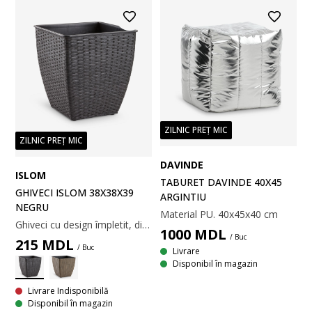
ZILNIC PREȚ MIC
ZILNIC PREȚ MIC
DAVINDE
ISLOM
TABURET DAVINDE 40X45
GHIVECI ISLOM 38X38X39
ARGINTIU
NEGRU
Material PU. 40x45x40 cm
Ghiveci cu design împletit, din poliratan durabil, de culoare neagră. Materialul este ușor și rezistent la îngheț, ceea ce face ghiveciul potrivit pentru utilizarea la exterior. Se pot perfora ușor găuri de scurgere. l38 x L38 x H39 cm
1000
MDL
/ Buc
215
MDL
/ Buc
Livrare
Disponibil în magazin
Livrare Indisponibilă
Disponibil în magazin