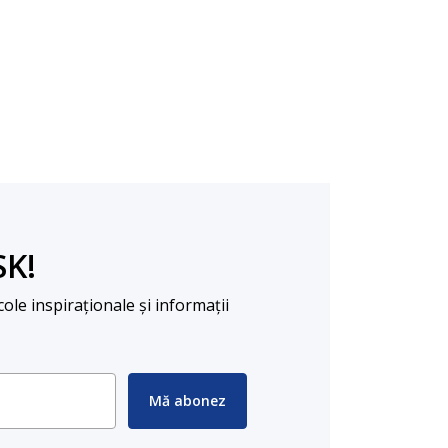
SK!
cole inspiraționale și informații
Mă abonez