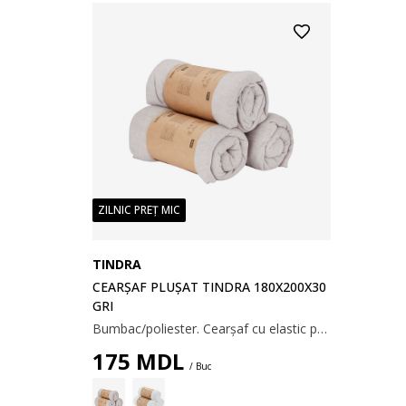
ZILNIC PREȚ MIC
TINDRA
CEARȘAF PLUȘAT TINDRA 180X200X30
GRI
Bumbac/poliester. Cearșaf cu elastic potrivit pentru saltelele cu cadru, arcuri și spumă. Cu margini elastice. 170/180x200x30 cm
175
MDL
/ Buc