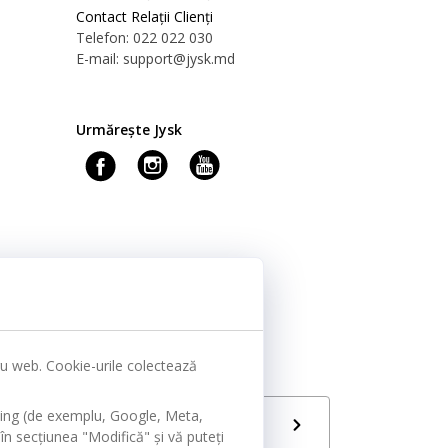
Contact Relații Clienți
Telefon: 022 022 030
E-mail: support@jysk.md
Urmărește Jysk
tru web. Cookie-urile colectează
ting (de exemplu, Google, Meta,
Limbă
RO
în secțiunea "Modifică" și vă puteți