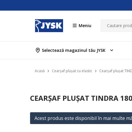
Meniu
Selectează magazinul tău JYSK
Acasă
Cearșaf plușat cu elastic
Cearșaf plușat TIN
CEARȘAF PLUȘAT TINDRA 180
Acest produs este disponibil în mai multe mă