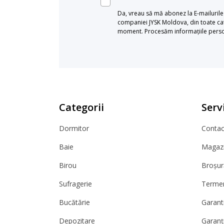
Da, vreau să mă abonez la E-mailurile c
companiei JYSK Moldova, din toate cat
moment. Procesăm informațiile persona
Categorii
Servi
Dormitor
Contact
Baie
Magazi
Birou
Broșur
Sufragerie
Termeni
Bucătărie
Garanti
Depozitare
Garanț