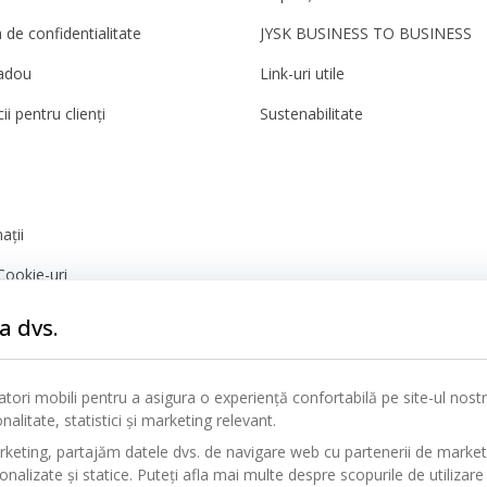
a de confidentialitate
JYSK BUSINESS TO BUSINESS
adou
Link-uri utile
ii pentru clienți
Sustenabilitate
ații
Cookie-uri
nță
a dvs.
icatori mobili pentru a asigura o experiență confortabilă pe site-ul nos
alitate, statistici și marketing relevant.
rketing, partajăm datele dvs. de navigare web cu partenerii de marke
alizate și statice. Puteți afla mai multe despre scopurile de utilizare 