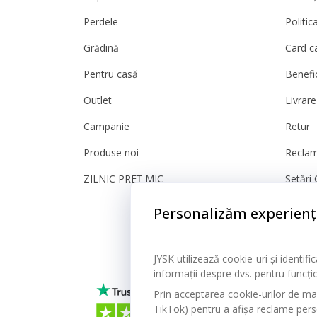
Perdele
Politic
Grădină
Card c
Pentru casă
Benefic
Outlet
Livrare
Campanie
Retur
Produse noi
Reclam
ZILNIC PREȚ MIC
Setări 
Sigura
Personalizăm experienț
JYSK utilizează cookie-uri și identif
informații despre dvs. pentru funcțion
Prin acceptarea cookie-urilor de ma
TikTok) pentru a afișa reclame person