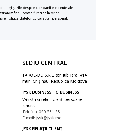
ionale și știrile despre campaniile curente ale
simțământul poate fi retras în orice
re Politica datelor cu caracter personal.
SEDIU CENTRAL
TAROL-DD S.R.L. str. Jubiliara, 41A
mun. Chișinău, Republica Moldova
JYSK BUSINESS TO BUSINESS
Vânzări și relații clienți persoane
juridice
Telefon: 060 531 531
E-mail: jysk@jysk.md
JYSK RELAȚII CLIENȚI