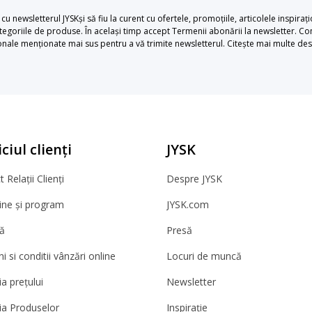
u newsletterul JYSKși să fiu la curent cu ofertele, promoțiile, articolele inspiraț
egoriile de produse. În același timp accept Termenii abonării la newsletter. Con
le menționate mai sus pentru a vă trimite newsletterul. Citește mai multe desp
ciul clienți
JYSK
 Relații Clienți
Despre JYSK
ne și program
JYSK.com
ă
Presă
 si conditii vânzări online
Locuri de muncă
a prețului
Newsletter
ia Produselor
Inspirație