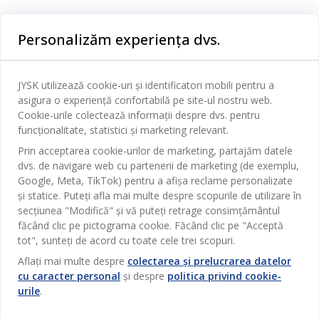
Categorii
Personalizăm experiența dvs.
Dormitor
Serviciul clienți
Baie
JYSK utilizează cookie-uri și identificatori mobili pentru a
Contact Relații Clienți
asigura o experiență confortabilă pe site-ul nostru web.
Birou
JYSK
Cookie-urile colectează informații despre dvs. pentru
Magazine și program
funcționalitate, statistici și marketing relevant.
Sufragerie
Despre JYSK
Prin acceptarea cookie-urilor de marketing, partajăm datele
Broșură
Bucătărie
SEDIU CENTRAL
dvs. de navigare web cu partenerii de marketing (de exemplu,
JYSK.com
Termeni si conditii vânzări online
Google, Meta, TikTok) pentru a afișa reclame personalizate
Depozitare
TAROL-DD S.R.L. str. Jubiliara, 41A mun. Chișinău, Republica
JYSK RELAȚII CLIENȚI
și statice. Puteți afla mai multe despre scopurile de utilizare în
Presă
Garantia prețului
Moldova
Contact Relații Clienți
Perdele
secțiunea "Modifică" și vă puteți retrage consimțământul
Urmărește Jysk
Locuri de muncă
Telefon: 022 022 030
făcând clic pe pictograma cookie. Făcând clic pe "Acceptă
Garanția Produselor
JYSK BUSINESS TO BUSINESS
Grădină
E-mail: support@jysk.md
tot", sunteți de acord cu toate cele trei scopuri.
Newsletter
Vânzări și relații clienți persoane juridice
Politica de confidentialitate
Aflați mai multe despre
colectarea și prelucrarea datelor
Pentru casă
Telefon: 060 531 531
cu caracter personal
și despre
politica privind cookie-
Inspirație
E-mail: jysk@jysk.md
Card cadou
Outlet
urile
.
JYSK BUSINESS TO BUSINESS
Beneficii pentru clienți
Campanie