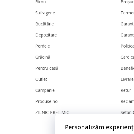
Birou
Broșur
Sufragerie
Termeni
Bucătărie
Garanti
Depozitare
Garanț
Perdele
Politic
Grădină
Card c
Pentru casă
Benefic
Outlet
Livrare
Campanie
Retur
Produse noi
Reclam
ZILNIC PREȚ MIC
Setări 
Sigura
Personalizăm experienț