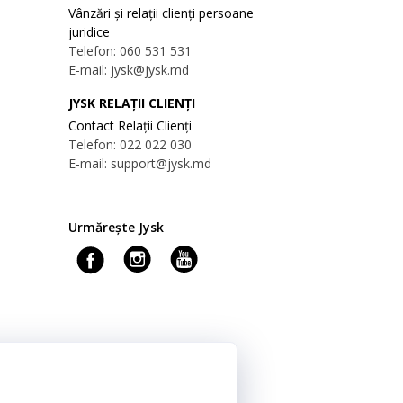
Vânzări și relații clienți persoane
juridice
Telefon: 060 531 531
E-mail: jysk@jysk.md
JYSK RELAȚII CLIENȚI
Contact Relații Clienți
Telefon: 022 022 030
E-mail: support@jysk.md
Urmărește Jysk