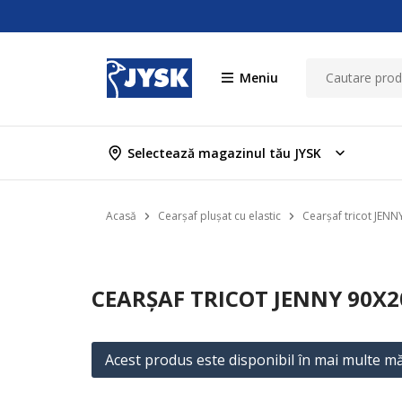
Meniu
Selectează magazinul tău JYSK
Acasă
Cearșaf plușat cu elastic
Cearșaf tricot JENN
CEARȘAF TRICOT JENNY 90X
Acest produs este disponibil în mai multe mă