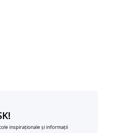
SK!
cole inspiraționale și informații