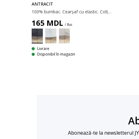
ANTRACIT
100% bumbac. Cearșaf cu elastic. Colțuri elastice. 90x200x35 cm
165
MDL
/ Buc
Livrare
Disponibil în magazin
Ab
Abonează-te la newsletterul JYSK