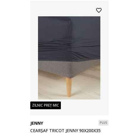
ZILNIC PREȚ MIC
JENNY
PLUS
CEARȘAF TRICOT JENNY 90X200X35