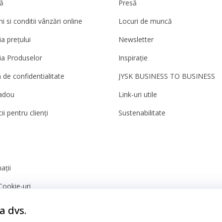
ă
Presă
 si conditii vânzări online
Locuri de muncă
a prețului
Newsletter
ia Produselor
Inspirație
a de confidentialitate
JYSK BUSINESS TO BUSINESS
adou
Link-uri utile
ii pentru clienți
Sustenabilitate
ații
Cookie-uri
nță
a dvs.