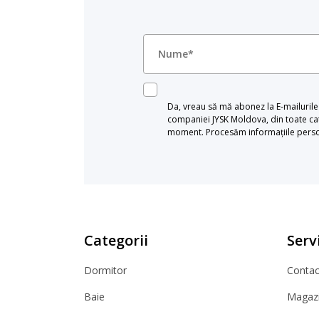
Da, vreau să mă abonez la E-mailurile c
companiei JYSK Moldova, din toate cat
moment. Procesăm informațiile persona
Categorii
Servi
Dormitor
Contact
Baie
Magazi