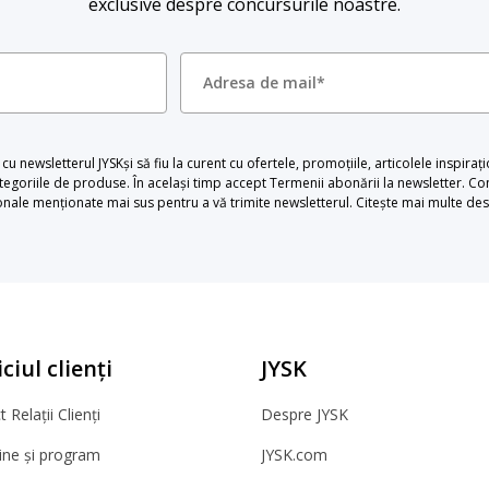
exclusive despre concursurile noastre.
u newsletterul JYSKși să fiu la curent cu ofertele, promoțiile, articolele inspiraț
egoriile de produse. În același timp accept Termenii abonării la newsletter. Con
le menționate mai sus pentru a vă trimite newsletterul. Citește mai multe desp
ciul clienți
JYSK
 Relații Clienți
Despre JYSK
ne și program
JYSK.com