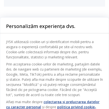
Categorii
Personalizăm experiența dvs.
Dormitor
Serviciul clienți
Baie
JYSK utilizează cookie-uri și identificatori mobili pentru a
Contact Relații Clienți
asigura o experiență confortabilă pe site-ul nostru web.
Birou
JYSK
Cookie-urile colectează informații despre dvs. pentru
Magazine și program
funcționalitate, statistici și marketing relevant.
Sufragerie
Despre JYSK
Prin acceptarea cookie-urilor de marketing, partajăm datele
Broșură
Bucătărie
SEDIU CENTRAL
dvs. de navigare web cu partenerii de marketing (de exemplu,
JYSK.com
Termeni si conditii vânzări online
Google, Meta, TikTok) pentru a afișa reclame personalizate
Depozitare
TAROL-DD S.R.L. str. Jubiliara, 41A mun. Chișinău, Republica
JYSK RELAȚII CLIENȚI
și statice. Puteți afla mai multe despre scopurile de utilizare în
Presă
Garantia prețului
Moldova
Contact Relații Clienți
Perdele
secțiunea "Modifică" și vă puteți retrage consimțământul
Urmărește Jysk
Locuri de muncă
Telefon: 022 022 030
făcând clic pe pictograma cookie. Făcând clic pe "Acceptă
Garanția Produselor
JYSK BUSINESS TO BUSINESS
Grădină
E-mail: support@jysk.md
tot", sunteți de acord cu toate cele trei scopuri.
Newsletter
Vânzări și relații clienți persoane juridice
Politica de confidentialitate
Aflați mai multe despre
colectarea și prelucrarea datelor
Pentru casă
Telefon: 060 531 531
cu caracter personal
și despre
politica privind cookie-
Inspirație
E-mail: jysk@jysk.md