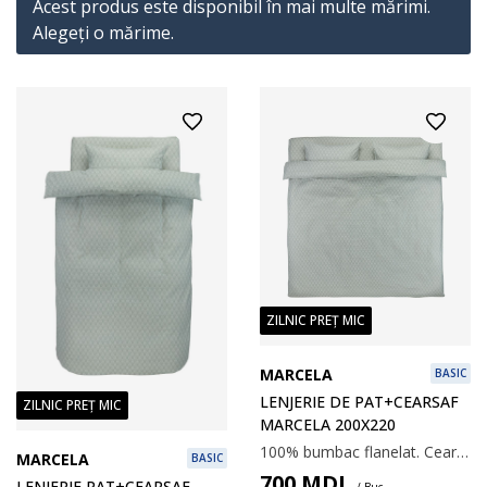
Acest produs este disponibil în mai multe mărimi.
Alegeţi o mărime.
ZILNIC PREȚ MIC
MARCELA
BASIC
LENJERIE DE PAT+CEARSAF
ZILNIC PREȚ MIC
MARCELA 200X220
100% bumbac flanelat. Cearșaf de plapumă 200x220 cm; cearșaf de pat 240x260 cm.
MARCELA
BASIC
700
MDL
LENJERIE PAT+CEARȘAF