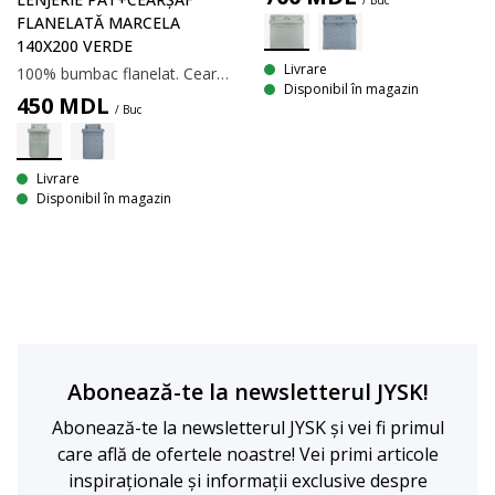
/ Buc
FLANELATĂ MARCELA
140X200 VERDE
Livrare
100% bumbac flanelat. Cearșaf de plapumă 140x200 cm; cearșaf de pat 150x250 cm.
Disponibil în magazin
450
MDL
/ Buc
Livrare
Disponibil în magazin
Abonează-te la newsletterul JYSK!
Abonează-te la newsletterul JYSK și vei fi primul
care află de ofertele noastre! Vei primi articole
inspiraționale și informații exclusive despre