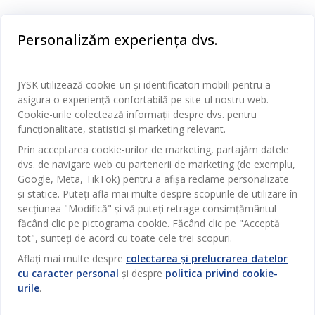
Categorii
Personalizăm experiența dvs.
Dormitor
Serviciul clienți
Baie
JYSK utilizează cookie-uri și identificatori mobili pentru a
Contact Relații Clienți
asigura o experiență confortabilă pe site-ul nostru web.
Birou
JYSK
Cookie-urile colectează informații despre dvs. pentru
Magazine și program
funcționalitate, statistici și marketing relevant.
Sufragerie
Despre JYSK
Prin acceptarea cookie-urilor de marketing, partajăm datele
Broșură
Bucătărie
SEDIU CENTRAL
dvs. de navigare web cu partenerii de marketing (de exemplu,
JYSK.com
Termeni si conditii vânzări online
Google, Meta, TikTok) pentru a afișa reclame personalizate
Depozitare
TAROL-DD S.R.L. str. Jubiliara, 41A mun. Chișinău, Republica
JYSK RELAȚII CLIENȚI
și statice. Puteți afla mai multe despre scopurile de utilizare în
Presă
Garantia prețului
Moldova
Contact Relații Clienți
secțiunea "Modifică" și vă puteți retrage consimțământul
Perdele
Urmărește Jysk
Locuri de muncă
Telefon: 022 022 030
făcând clic pe pictograma cookie. Făcând clic pe "Acceptă
Garanția Produselor
JYSK BUSINESS TO BUSINESS
Grădină
E-mail: support@jysk.md
tot", sunteți de acord cu toate cele trei scopuri.
Newsletter
Vânzări și relații clienți persoane juridice
Politica de confidentialitate
Aflați mai multe despre
colectarea și prelucrarea datelor
Pentru casă
Telefon: 060 531 531
cu caracter personal
și despre
politica privind cookie-
Inspirație
E-mail: jysk@jysk.md
Card cadou
Outlet
urile
.
JYSK BUSINESS TO BUSINESS
Beneficii pentru clienți
Campanie