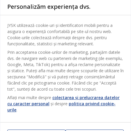
Personalizăm experiența dvs.
Dormitor
Serviciul clienți
Baie
JYSK utilizează cookie-uri și identificatori mobili pentru a
Contact Relații Clienți
asigura o experiență confortabilă pe site-ul nostru web.
Birou
JYSK
Cookie-urile colectează informații despre dvs. pentru
Magazine și program
funcționalitate, statistici și marketing relevant.
Sufragerie
Despre JYSK
Prin acceptarea cookie-urilor de marketing, partajăm datele
Broșură
Bucătărie
SEDIU CENTRAL
dvs. de navigare web cu partenerii de marketing (de exemplu,
JYSK.com
Termeni si conditii vânzări online
Google, Meta, TikTok) pentru a afișa reclame personalizate
Depozitare
TAROL-DD S.R.L. str. Jubiliara, 41A mun. Chișinău, Republica
JYSK RELAȚII CLIENȚI
și statice. Puteți afla mai multe despre scopurile de utilizare în
Presă
Garantia prețului
Moldova
Contact Relații Clienți
secțiunea "Modifică" și vă puteți retrage consimțământul
Perdele
Urmărește Jysk
Locuri de muncă
Telefon: 022 022 030
făcând clic pe pictograma cookie. Făcând clic pe "Acceptă
Garanția Produselor
JYSK BUSINESS TO BUSINESS
Grădină
E-mail: support@jysk.md
tot", sunteți de acord cu toate cele trei scopuri.
Newsletter
Vânzări și relații clienți persoane juridice
Politica de confidentialitate
Aflați mai multe despre
colectarea și prelucrarea datelor
Pentru casă
Telefon: 060 531 531
cu caracter personal
și despre
politica privind cookie-
Inspirație
E-mail: jysk@jysk.md
Card cadou
Outlet
urile
.
JYSK BUSINESS TO BUSINESS
Beneficii pentru clienți
Campanie
Link-uri utile
Livrare
Produse noi