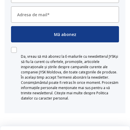
Mă abonez
Da, vreau să mă abonez la E-mailurile cu newsletterul JYSKși
să fiu la curent cu ofertele, promoțiile, articolele
inspiraționale și știrile despre campaniile curente ale
companiei JYSK Moldova, din toate categoriile de produse.
În același timp accept Termenii abonării la newsletter.
Consimțământul poate fi retras în orice moment. Procesăm
informațiile personale menționate mai sus pentru a vă
trimite newsletterul. Citește mai multe despre Politica
datelor cu caracter personal.
Categorii