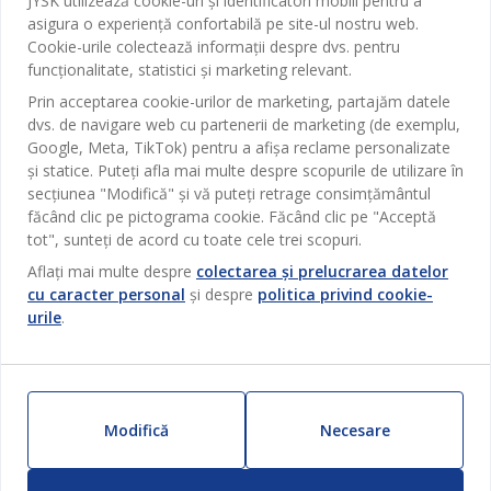
JYSK utilizează cookie-uri și identificatori mobili pentru a
Contact Relații Clienți
asigura o experiență confortabilă pe site-ul nostru web.
Birou
JYSK
Cookie-urile colectează informații despre dvs. pentru
Magazine și program
funcționalitate, statistici și marketing relevant.
Sufragerie
Despre JYSK
Prin acceptarea cookie-urilor de marketing, partajăm datele
Broșură
Bucătărie
SEDIU CENTRAL
dvs. de navigare web cu partenerii de marketing (de exemplu,
JYSK.com
Termeni si conditii vânzări online
Google, Meta, TikTok) pentru a afișa reclame personalizate
Depozitare
TAROL-DD S.R.L. str. Jubiliara, 41A mun. Chișinău, Republica
JYSK RELAȚII CLIENȚI
și statice. Puteți afla mai multe despre scopurile de utilizare în
Presă
Garantia prețului
Moldova
Contact Relații Clienți
secțiunea "Modifică" și vă puteți retrage consimțământul
Perdele
Urmărește Jysk
Locuri de muncă
Telefon: 022 022 030
făcând clic pe pictograma cookie. Făcând clic pe "Acceptă
Garanția Produselor
JYSK BUSINESS TO BUSINESS
Grădină
E-mail: support@jysk.md
tot", sunteți de acord cu toate cele trei scopuri.
Newsletter
Vânzări și relații clienți persoane juridice
Politica de confidentialitate
Aflați mai multe despre
colectarea și prelucrarea datelor
Pentru casă
Telefon: 060 531 531
cu caracter personal
și despre
politica privind cookie-
Inspirație
E-mail: jysk@jysk.md
Card cadou
Outlet
urile
.
JYSK BUSINESS TO BUSINESS
Beneficii pentru clienți
Campanie
Link-uri utile
Livrare
Produse noi
Sustenabilitate
Retur
Modifică
Necesare
ZILNIC PREȚ MIC
Reclamații