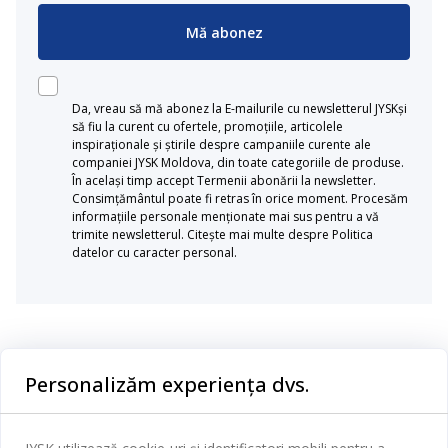
Mă abonez
Da, vreau să mă abonez la E-mailurile cu newsletterul JYSKși
să fiu la curent cu ofertele, promoțiile, articolele
inspiraționale și știrile despre campaniile curente ale
companiei JYSK Moldova, din toate categoriile de produse.
În același timp accept Termenii abonării la newsletter.
Consimțământul poate fi retras în orice moment. Procesăm
informațiile personale menționate mai sus pentru a vă
trimite newsletterul. Citește mai multe despre Politica
datelor cu caracter personal.
Categorii
Personalizăm experiența dvs.
Dormitor
Serviciul clienți
Baie