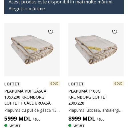
Acest produs este disponibil în mai multe mărimi.
Alegeţi o mărime.
LOFTET
LOFTET
GOLD
GOLD
PLAPUMĂ PUF GÂSCĂ
PLAPUMĂ 1100G
135X200 KRONBORG
KRONBORG LOFTET
LOFTET F CĂLDUROASĂ
200X220
Plapumă cu puf de gâscă 135x200 cm cu margini sub formă de cutie. Umplutură cu 90% puf de gâscă europeană/10% pene de gâscă, 800 g. Țesătură strânsă din 100% bumbac cambric, tratată cu biocid GREENFIRST®. Construcție sub formă de cutie, cu pereți interiori, ce asigură o bună izolare termică, fără să permită pătrunderea aerului rece. Calitatea umpluturii 725. Temperatură spălare: 60°C. Incl. pungă pentru depozitare.
Plapumă luxoasă, antialergică, cu inserții de material textil pe margine. Umplută cu 90% puf de gâscă europeană/10% pene de gâscă, 1100 g. Țesătură din 100% bumbac cambric, tratată împotriva acarienilor. Construcție sub formă de cutie, cu pereți interiori, ce asigură o bună izolare termică, fără să permită pătrunderea aerului rece. Calitatea umpluturii 725. Temperatură spălare: 60°C. Incl. pungă pentru depozitare. 200x220 cm
5999
MDL
8999
MDL
/ Buc
/ Buc
Livrare
Livrare