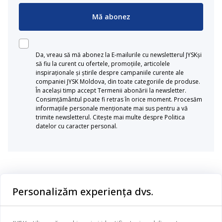
Mă abonez
Da, vreau să mă abonez la E-mailurile cu newsletterul JYSKși
să fiu la curent cu ofertele, promoțiile, articolele
inspiraționale și știrile despre campaniile curente ale
companiei JYSK Moldova, din toate categoriile de produse.
În același timp accept Termenii abonării la newsletter.
Consimțământul poate fi retras în orice moment. Procesăm
informațiile personale menționate mai sus pentru a vă
trimite newsletterul. Citește mai multe despre Politica
datelor cu caracter personal.
Categorii
Personalizăm experiența dvs.
Dormitor
Serviciul clienți
Baie