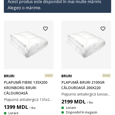
Acest produs este disponibil în mai multe mărimi.
Alegeţi o mărime.
BRURI
BRURI
GOLD
GOLD
PLAPUMĂ FIBRE 135X200
PLAPUMĂ BRURI 2100GR
KRONBORG BRURI
CĂLDUROASĂ 200X220
CĂLDUROASĂ
Plapumă antialergică luxoasă cu umplutură unică, asemănătoare pufului, din puf de fibră de poliester siliconizat, 2100 g. Puful de fibră moale și ușor își păstrează volumul și puterea de izolație. Țesătură deasă din 100% bumbac cambric, care nu permite pătrunderea acarienilor. Temperatură spălare: 60°C. Incl. pungă pentru depozitare. 200x220 cm
Plapumă antialergică 135x200 cm cu umplutură unică, asemănătoare pufului, din puf de fibră de poliester siliconizat, 1300 g. Puful de fibră moale și ușor își păstrează volumul și puterea de izolație. Țesătură din 100% bumbac cambric. Țesătura strânsă ajută la reducerea pătrunderii acarienilor. Temperatură spălare: 60°C. Incl. pungă pentru depozitare
2199
MDL
/ Buc
1399
MDL
Livrare
/ Buc
Disponibil în magazin
Livrare