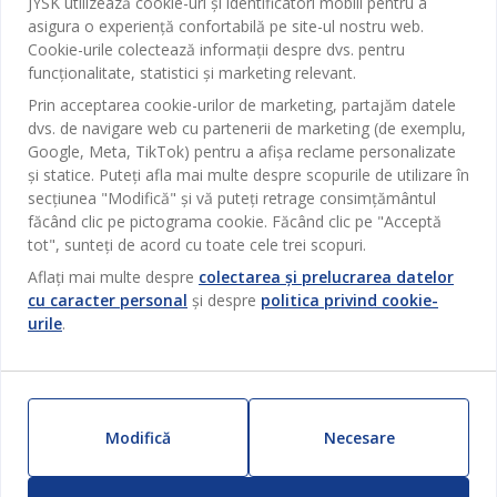
JYSK utilizează cookie-uri și identificatori mobili pentru a
Contact Relații Clienți
asigura o experiență confortabilă pe site-ul nostru web.
Birou
JYSK
Cookie-urile colectează informații despre dvs. pentru
Magazine și program
funcționalitate, statistici și marketing relevant.
Sufragerie
Despre JYSK
Prin acceptarea cookie-urilor de marketing, partajăm datele
Broșură
Bucătărie
SEDIU CENTRAL
dvs. de navigare web cu partenerii de marketing (de exemplu,
JYSK.com
Termeni si conditii vânzări online
Google, Meta, TikTok) pentru a afișa reclame personalizate
Depozitare
TAROL-DD S.R.L. str. Jubiliara, 41A mun. Chișinău, Republica
JYSK RELAȚII CLIENȚI
și statice. Puteți afla mai multe despre scopurile de utilizare în
Presă
Garantia prețului
Moldova
Contact Relații Clienți
Perdele
secțiunea "Modifică" și vă puteți retrage consimțământul
Urmărește Jysk
Locuri de muncă
Telefon: 022 022 030
făcând clic pe pictograma cookie. Făcând clic pe "Acceptă
Garanția Produselor
JYSK BUSINESS TO BUSINESS
Grădină
E-mail: support@jysk.md
tot", sunteți de acord cu toate cele trei scopuri.
Newsletter
Vânzări și relații clienți persoane juridice
Politica de confidentialitate
Aflați mai multe despre
colectarea și prelucrarea datelor
Pentru casă
Telefon: 060 531 531
cu caracter personal
și despre
politica privind cookie-
Inspirație
E-mail: jysk@jysk.md
Card cadou
Outlet
urile
.
JYSK BUSINESS TO BUSINESS
Beneficii pentru clienți
Campanie
Link-uri utile
Livrare
Produse noi
Sustenabilitate
Retur
Modifică
Necesare
ZILNIC PREȚ MIC
Reclamații