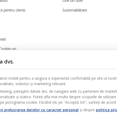
adou
Link-uri utile
ii pentru clienți
Sustenabilitate
ații
Cookie-uri
nță
a dvs.
icatori mobili pentru a asigura o experiență confortabilă pe site-ul nos
alitate, statistici și marketing relevant.
rketing, partajăm datele dvs. de navigare web cu partenerii de marke
alizate și statice. Puteți afla mai multe despre scopurile de utilizare 
pe pictograma cookie. Făcând clic pe "Acceptă tot", sunteți de acord c
și prelucrarea datelor cu caracter personal
și despre
politica pri