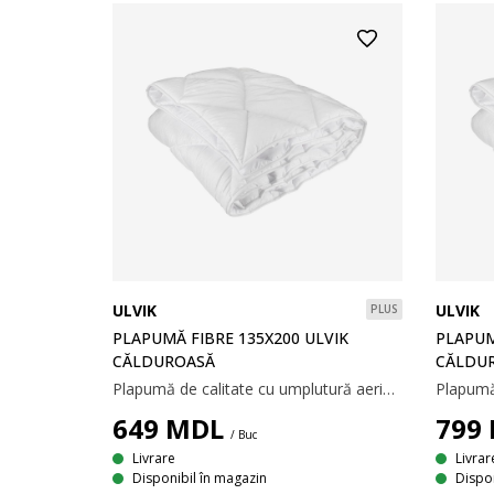
ULVIK
ULVIK
PLUS
PLAPUMĂ FIBRE 135X200 ULVIK
PLAPUM
CĂLDUROASĂ
CĂLDU
Plapumă de calitate cu umplutură aerisită și izolatoare din fibră goală spiralată, de poliester siliconizat, 950 g. Țesătură moale din 100% microfibră de poliester. Temperatură spălare: 60°C. 135x200 cm
649
MDL
799
/ Buc
Livrare
Livrar
Disponibil în magazin
Dispon