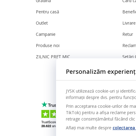
Grădină
Card c
Pentru casă
Benefic
Outlet
Livrare
Campanie
Retur
Produse noi
Reclam
ZILNIC PREȚ MIC
Setări 
Sigura
Personalizăm experienț
JYSK utilizează cookie-uri și identif
informații despre dvs. pentru funcțion
Prin acceptarea cookie-urilor de ma
TikTok) pentru a afișa reclame person
retrage consimțământul făcând clic 
Aflați mai multe despre
colectarea 