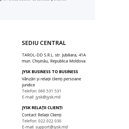
SEDIU CENTRAL
TAROL-DD S.R.L. str. Jubiliara, 41A
mun. Chișinău, Republica Moldova
JYSK BUSINESS TO BUSINESS
Vânzări și relații clienți persoane
juridice
Telefon: 060 531 531
E-mail: jysk@jysk.md
JYSK RELAȚII CLIENȚI
Contact Relații Clienți
Telefon: 022 022 030
E-mail: support@jysk.md