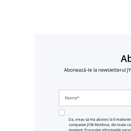
Ab
Abonează-te la newsletterul JYSK
Da, vreau să mă abonez la E-mailurile c
companiei JYSK Moldova, din toate cat
moment. Procesăm informațiile persona