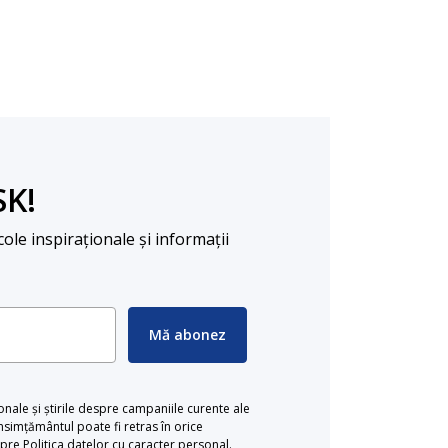
SK!
cole inspiraționale și informații
Mă abonez
ionale și știrile despre campaniile curente ale
simțământul poate fi retras în orice
re Politica datelor cu caracter personal.