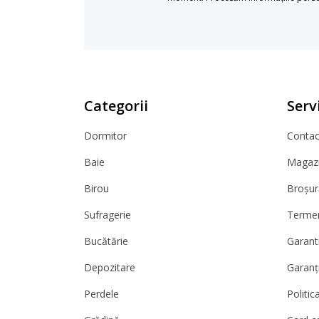
Categorii
Servi
Dormitor
Contact
Baie
Magazi
Birou
Broșur
Sufragerie
Termeni
Bucătărie
Garanti
Depozitare
Garanț
Perdele
Politic