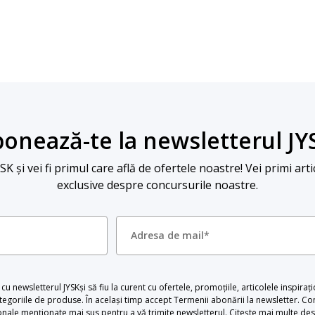
onează-te la newsletterul JY
 și vei fi primul care află de ofertele noastre! Vei primi arti
exclusive despre concursurile noastre.
u newsletterul JYSKși să fiu la curent cu ofertele, promoțiile, articolele inspiraț
egoriile de produse. În același timp accept Termenii abonării la newsletter. Con
le menționate mai sus pentru a vă trimite newsletterul. Citește mai multe desp