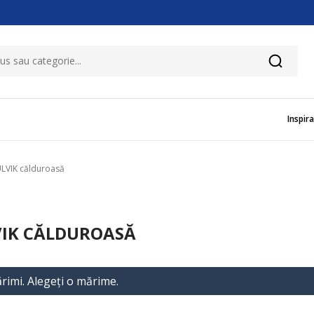
Inspira
ULVIK călduroasă
VIK CĂLDUROASĂ
rimi. Alegeţi o mărime.