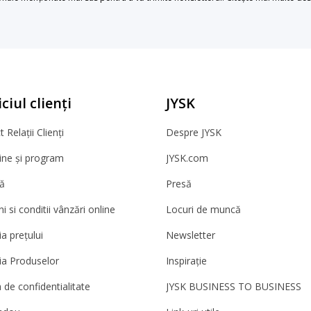
ciul clienți
JYSK
 Relații Clienți
Despre JYSK
ne și program
JYSK.com
ă
Presă
 si conditii vânzări online
Locuri de muncă
a prețului
Newsletter
ia Produselor
Inspirație
a de confidentialitate
JYSK BUSINESS TO BUSINESS