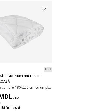
PLUS
Ă FIBRE 180X200 ULVIK
ROASĂ
Plapumă cu fibre 180x200 cm cu umplutură aerisită și izolatoare din fibră goală spiralată, de poliester siliconizat, 1260 g. Țesătură moale din 100% microfibră de poliester. Temperatură spălare: 60°C.
MDL
/ Buc
e
ibil în magazin