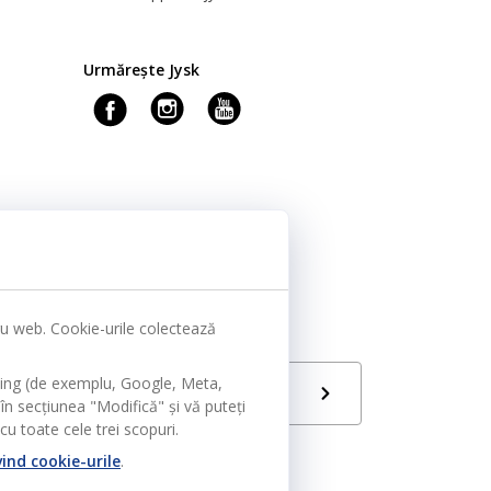
Urmărește Jysk
tru web. Cookie-urile colectează
ting (de exemplu, Google, Meta,
Limbă
RO
în secțiunea "Modifică" și vă puteți
u toate cele trei scopuri.
vind cookie-urile
.