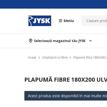
Meniu
Selectează magazinul tău JYSK
Acasă
Umplutură cu fibre
Plapumă fibre 180x200 
PLAPUMĂ FIBRE 180X200 UL
Acest produs este disponibil în mai multe mă