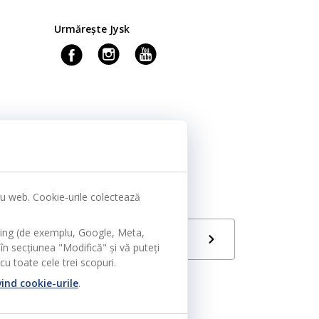
Urmărește Jysk
tru web. Cookie-urile colectează
ting (de exemplu, Google, Meta,
Limbă
RO
în secțiunea "Modifică" și vă puteți
u toate cele trei scopuri.
vind cookie-urile
.