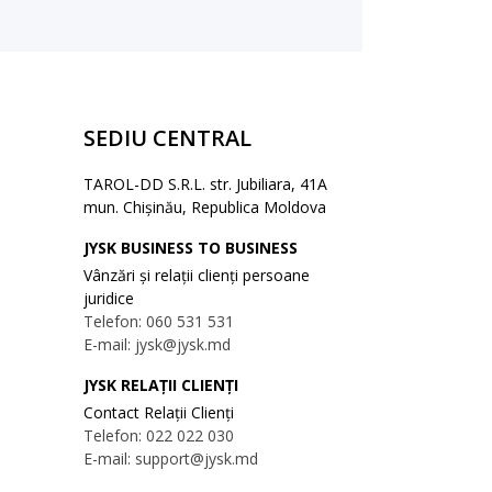
SEDIU CENTRAL
TAROL-DD S.R.L. str. Jubiliara, 41A
mun. Chișinău, Republica Moldova
JYSK BUSINESS TO BUSINESS
Vânzări și relații clienți persoane
juridice
Telefon: 060 531 531
E-mail: jysk@jysk.md
JYSK RELAȚII CLIENȚI
Contact Relații Clienți
Telefon: 022 022 030
E-mail: support@jysk.md