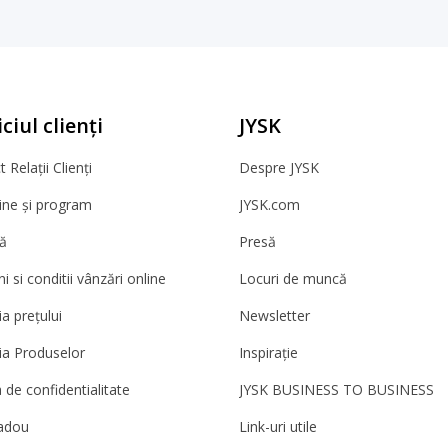
ciul clienți
JYSK
 Relații Clienți
Despre JYSK
ne și program
JYSK.com
ă
Presă
 si conditii vânzări online
Locuri de muncă
a prețului
Newsletter
ia Produselor
Inspirație
a de confidentialitate
JYSK BUSINESS TO BUSINESS
adou
Link-uri utile