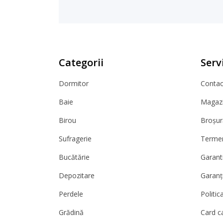
Categorii
Servi
Dormitor
Contact
Baie
Magazi
Birou
Broșur
Sufragerie
Termeni
Bucătărie
Garanti
Depozitare
Garanț
Perdele
Politic
Grădină
Card c