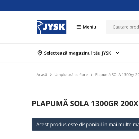
Meniu
Selectează magazinul tău JYSK
Acasă
Umplutură cu fibre
Plapumă SOLA 1300gr 2
PLAPUMĂ SOLA 1300GR 200X
Acest produs este disponibil în mai multe mă