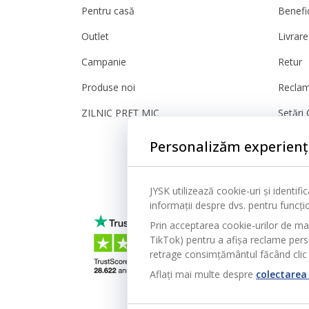
Pentru casă
Benefic
Outlet
Livrare
Campanie
Retur
Produse noi
Reclam
ZILNIC PREȚ MIC
Setări 
Sigura
Personalizăm experienț
JYSK utilizează cookie-uri și identif
informații despre dvs. pentru funcțion
Prin acceptarea cookie-urilor de ma
TikTok) pentru a afișa reclame person
retrage consimțământul făcând clic 
Aflați mai multe despre
colectarea 