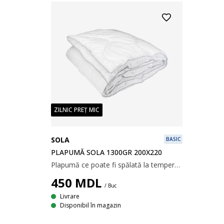
ZILNIC PREȚ MIC
SOLA
BASIC
PLAPUMĂ SOLA 1300GR 200X220
Plapumă ce poate fi spălată la temperatură mare, cu umplutură din fibră goală spiralată, de poliester siliconizat, 1300 g. Țesătură catifelată din 100% microfibră de poliester. Temperatură spălare: 95°C. 200x220 cm
450
MDL
/ Buc
Livrare
Disponibil în magazin