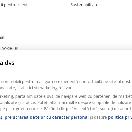
ii pentru clienți
Sustenabilitate
ații
Cookie-uri
nță
a dvs.
icatori mobili pentru a asigura o experiență confortabilă pe site-ul nos
alitate, statistici și marketing relevant.
rketing, partajăm datele dvs. de navigare web cu partenerii de marke
alizate și statice. Puteți afla mai multe despre scopurile de utilizare 
pe pictograma cookie. Făcând clic pe "Acceptă tot", sunteți de acord c
și prelucrarea datelor cu caracter personal
și despre
politica pri