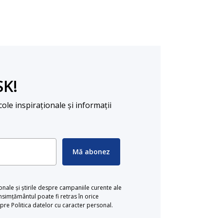
SK!
cole inspiraționale și informații
Mă abonez
ionale și știrile despre campaniile curente ale
simțământul poate fi retras în orice
re Politica datelor cu caracter personal.