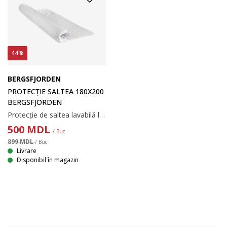
44%
BERGSFJORDEN
PROTECȚIE SALTEA 180X200
BERGSFJORDEN
Protecție de saltea lavabilă la temperaturi foarte mari, cu o matlasare moale și groasă. Cu elastice pentru colțuri. 180x200 cm
500
MDL
/ Buc
899 MDL
/ Buc
Livrare
Disponibil în magazin