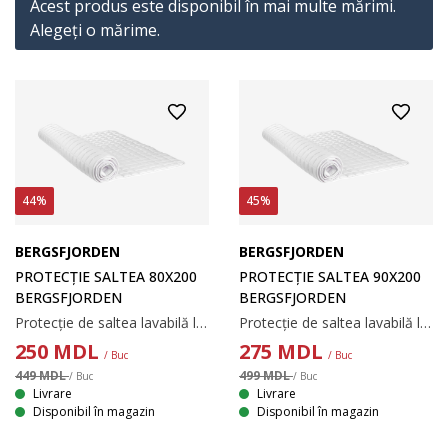
Acest produs este disponibil în mai multe mărimi.
Alegeţi o mărime.
44%
45%
BERGSFJORDEN
BERGSFJORDEN
PROTECȚIE SALTEA 80X200
PROTECȚIE SALTEA 90X200
BERGSFJORDEN
BERGSFJORDEN
Protecție de saltea lavabilă la temperaturi mari, cu matlasare groasă și catifelată. Cu elastice pentru colțuri. 80x200 cm
Protecție de saltea lavabilă la temperaturi mari, cu matlasare groasă și catifelată. Cu elastice pentru colțuri. 90x200 cm
250
MDL
275
MDL
/ Buc
/ Buc
449 MDL
499 MDL
/ Buc
/ Buc
Livrare
Livrare
Disponibil în magazin
Disponibil în magazin