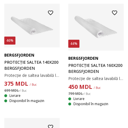
46%
44%
BERGSFJORDEN
BERGSFJORDEN
PROTECȚIE SALTEA 140X200
PROTECȚIE SALTEA 160X200
BERGSFJORDEN
BERGSFJORDEN
Protecție de saltea lavabilă la temperaturi foarte mari, cu o matlasare moale și groasă. Cu elastice pentru colțuri. 140x200 cm
Protecție de saltea lavabilă la temperaturi foarte mari, cu o matlasare moale și groasă. Cu elastice pentru colțuri. 160x200 cm
375
MDL
/ Buc
450
MDL
/ Buc
699 MDL
/ Buc
799 MDL
/ Buc
Livrare
Livrare
Disponibil în magazin
Disponibil în magazin