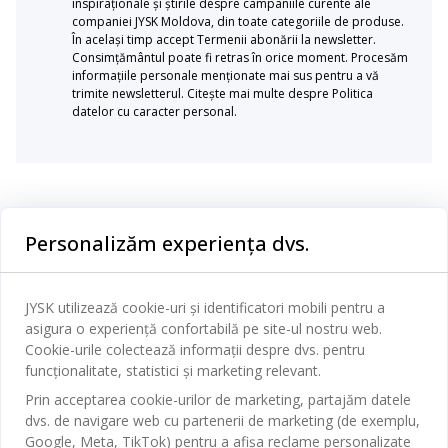
inspiraționale și știrile despre campaniile curente ale
companiei JYSK Moldova, din toate categoriile de produse.
În același timp accept Termenii abonării la newsletter.
Consimțământul poate fi retras în orice moment. Procesăm
informațiile personale menționate mai sus pentru a vă
trimite newsletterul. Citește mai multe despre Politica
datelor cu caracter personal.
Categorii
Personalizăm experiența dvs.
Dormitor
Serviciul clienți
Baie
JYSK utilizează cookie-uri și identificatori mobili pentru a
Contact Relații Clienți
asigura o experiență confortabilă pe site-ul nostru web.
Birou
JYSK
Cookie-urile colectează informații despre dvs. pentru
Magazine și program
funcționalitate, statistici și marketing relevant.
Sufragerie
Despre JYSK
Prin acceptarea cookie-urilor de marketing, partajăm datele
Broșură
Bucătărie
SEDIU CENTRAL
dvs. de navigare web cu partenerii de marketing (de exemplu,
JYSK.com
Termeni si conditii vânzări online
Google, Meta, TikTok) pentru a afișa reclame personalizate
Depozitare