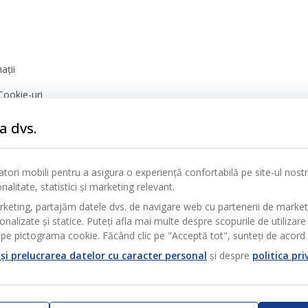
ații
Cookie-uri
nță
a dvs.
icatori mobili pentru a asigura o experiență confortabilă pe site-ul nos
alitate, statistici și marketing relevant.
rketing, partajăm datele dvs. de navigare web cu partenerii de marke
alizate și statice. Puteți afla mai multe despre scopurile de utilizare 
pe pictograma cookie. Făcând clic pe "Acceptă tot", sunteți de acord c
și prelucrarea datelor cu caracter personal
și despre
politica pri