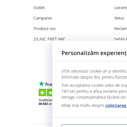
Outlet
Livrare
Campanie
Retur
Produse noi
Reclam
ZILNIC PREȚ MIC
Setări 
Sigura
Personalizăm experienț
JYSK utilizează cookie-uri și identif
informații despre dvs. pentru funcțion
Prin acceptarea cookie-urilor de ma
TikTok) pentru a afișa reclame person
retrage consimțământul făcând clic 
Aflați mai multe despre
colectarea 