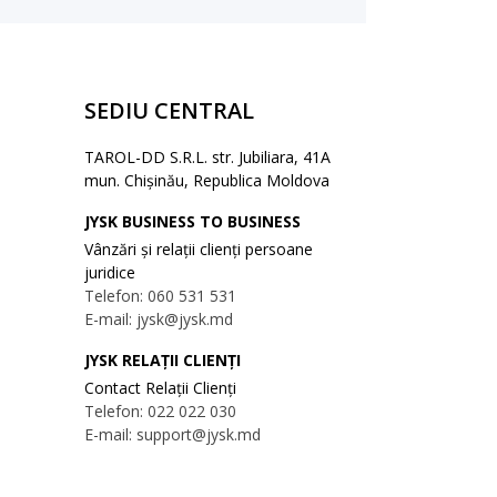
SEDIU CENTRAL
TAROL-DD S.R.L. str. Jubiliara, 41A
mun. Chișinău, Republica Moldova
JYSK BUSINESS TO BUSINESS
Vânzări și relații clienți persoane
juridice
Telefon: 060 531 531
E-mail: jysk@jysk.md
JYSK RELAȚII CLIENȚI
Contact Relații Clienți
Telefon: 022 022 030
E-mail: support@jysk.md