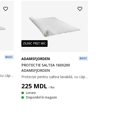
ZILNIC PREȚ MIC
BASIC
ADAMSFJORDEN
BASIC
PROTECTIE SALTEA 160X200
ADAMSFJORDEN
Protecție pentru saltea lavabilă, cu căptușeală groasă. Cu elastice la colțuri. 140x200 cm
Protecție pentru saltea lavabilă, cu căptușeală groasă. Cu elastice la colțuri. 160x200 cm
225
MDL
/ Buc
Livrare
Disponibil în magazin