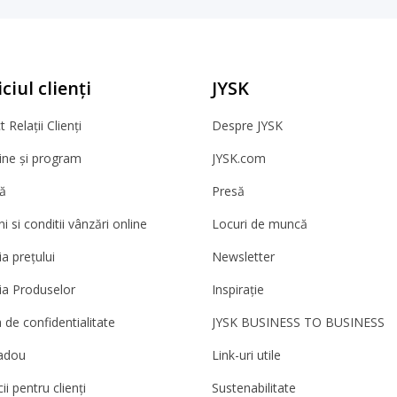
ciul clienți
JYSK
 Relații Clienți
Despre JYSK
ne și program
JYSK.com
ă
Presă
 si conditii vânzări online
Locuri de muncă
a prețului
Newsletter
ia Produselor
Inspirație
a de confidentialitate
JYSK BUSINESS TO BUSINESS
adou
Link-uri utile
ii pentru clienți
Sustenabilitate