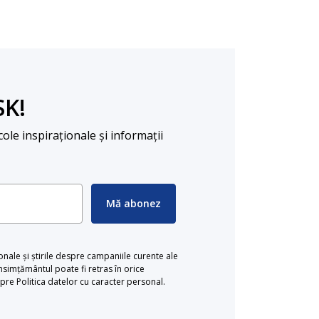
SK!
cole inspiraționale și informații
Mă abonez
ionale și știrile despre campaniile curente ale
simțământul poate fi retras în orice
re Politica datelor cu caracter personal.