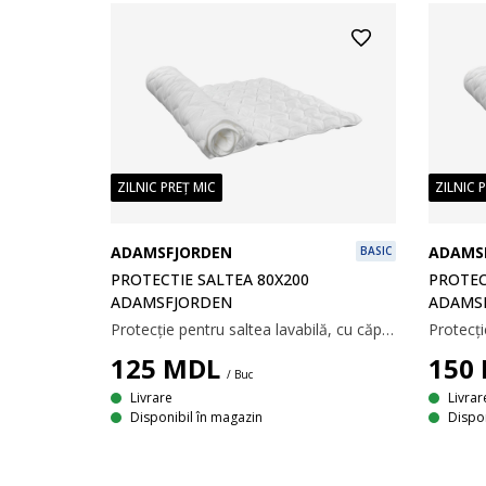
ZILNIC PREȚ MIC
ZILNIC 
ADAMSFJORDEN
ADAMS
BASIC
PROTECTIE SALTEA 80X200
PROTEC
ADAMSFJORDEN
ADAMS
Protecție pentru saltea lavabilă, cu căptușeală groasă. Cu elastice la colțuri. 80x200 cm.
125
MDL
150
/ Buc
Livrare
Livrar
Disponibil în magazin
Dispon