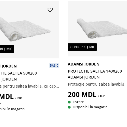
ZILNIC PREȚ MIC
PREȚ MIC
ADAMSFJORDEN
FJORDEN
BASIC
PROTECTIE SALTEA 140X200
TIE SALTEA 90X200
ADAMSFJORDEN
FJORDEN
Protecție pentru saltea lavabilă, cu căptușeală groasă. Cu elastice la colțuri. 90x200 cm.
200
MDL
MDL
/ Buc
/ Buc
Livrare
e
Disponibil în magazin
ibil în magazin