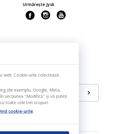
Urmărește Jysk
tru web. Cookie-urile colectează
ting (de exemplu, Google, Meta,
Limbă
RO
în secțiunea "Modifică" și vă puteți
u toate cele trei scopuri.
vind cookie-urile
.