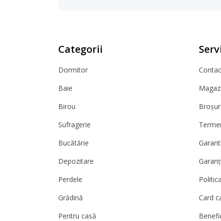
Categorii
Servi
Dormitor
Contact
Baie
Magazi
Birou
Broșur
Sufragerie
Termeni
Bucătărie
Garanti
Depozitare
Garanț
Perdele
Politic
Grădină
Card c
Pentru casă
Benefic