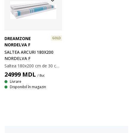
DREAMZONE
GOLD
NORDELVA F
SALTEA ARCURI 180X200
NORDELVA F
Saltea 180x200 cm de 30 cm grosime, cu 500 de arcuri multi-pocket/m², împărțită în 7 zone de confort care oferă suport unic și corect din punct de vedere ergonomic. Căptușită cu spumă poliuretanică. Husă cu matlasare groasă cu spumă cu memorie, care înlătură tensiunea musculară și gel răcoritor. Spuma cu memorie se mulează perfect pe conturul corpului. Husa conține fibre TENCEL™ Lyocell care oferă o senzație naturală uscată prin controlul umidității.
24999
MDL
/ Buc
Livrare
Disponibil în magazin