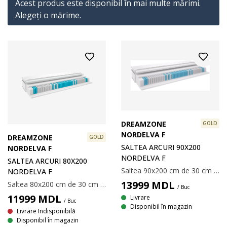
Acest produs este disponibil în mai multe mărimi.
Alegeţi o mărime.
DREAMZONE
GOLD
NORDELVA F
DREAMZONE
GOLD
SALTEA ARCURI 90X200
NORDELVA F
NORDELVA F
SALTEA ARCURI 80X200
Saltea 90x200 cm de 30 cm grosime, cu 500 de arcuri multi-pocket/m², împărțită în 7 zone de confort care oferă suport unic și corect din punct de vedere ergonomic. Căptușită cu spumă poliuretanică. Husă cu matlasare groasă cu spumă cu memorie, care înlătură tensiunea musculară și gel răcoritor. Spuma cu memorie se mulează perfect pe conturul corpului. Husa conține fibre TENCEL™ Lyocell care oferă o senzație naturală uscată prin controlul umidității.
NORDELVA F
13999
MDL
Saltea 80x200 cm de 30 cm grosime, cu 500 de arcuri multi-pocket/m², împărțită în 7 zone de confort care oferă suport unic și corect din punct de vedere ergonomic. Căptușită cu spumă poliuretanică. Husă cu matlasare groasă cu spumă cu memorie, care înlătură tensiunea musculară și gel răcoritor. Spuma cu memorie se mulează perfect pe conturul corpului. Husa conține fibre TENCEL™ Lyocell care oferă o senzație naturală uscată prin controlul umidității.
/ Buc
11999
MDL
Livrare
/ Buc
Disponibil în magazin
Livrare Indisponibilă
Disponibil în magazin