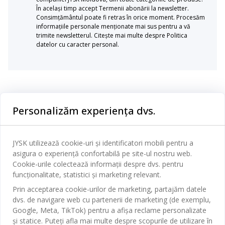
În același timp accept Termenii abonării la newsletter.
Consimțământul poate fi retras în orice moment. Procesăm
informațiile personale menționate mai sus pentru a vă
trimite newsletterul. Citește mai multe despre Politica
datelor cu caracter personal.
Categorii
Personalizăm experiența dvs.
Dormitor
Serviciul clienți
Baie
JYSK utilizează cookie-uri și identificatori mobili pentru a
Contact Relații Clienți
asigura o experiență confortabilă pe site-ul nostru web.
Birou
JYSK
Cookie-urile colectează informații despre dvs. pentru
Magazine și program
funcționalitate, statistici și marketing relevant.
Sufragerie
Despre JYSK
Prin acceptarea cookie-urilor de marketing, partajăm datele
Broșură
Bucătărie
SEDIU CENTRAL
dvs. de navigare web cu partenerii de marketing (de exemplu,
JYSK.com
Termeni si conditii vânzări online
Google, Meta, TikTok) pentru a afișa reclame personalizate
Depozitare
TAROL-DD S.R.L. str. Jubiliara, 41A mun. Chișinău, Republica
JYSK RELAȚII CLIENȚI
și statice. Puteți afla mai multe despre scopurile de utilizare în
Presă