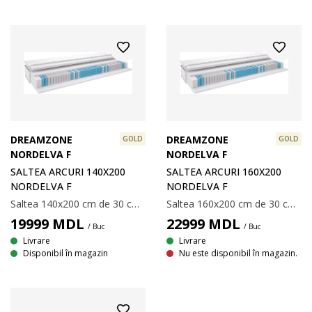
DREAMZONE
DREAMZONE
GOLD
GOLD
NORDELVA F
NORDELVA F
SALTEA ARCURI 140X200
SALTEA ARCURI 160X200
NORDELVA F
NORDELVA F
Saltea 140x200 cm de 30 cm grosime, cu 500 de arcuri multi-pocket/m², împărțită în 7 zone de confort care oferă suport unic și corect din punct de vedere ergonomic. Căptușită cu spumă poliuretanică. Husă cu matlasare groasă cu spumă cu memorie, care înlătură tensiunea musculară și gel răcoritor. Spuma cu memorie se mulează perfect pe conturul corpului. Husa conține fibre TENCEL™ Lyocell care oferă o senzație naturală uscată prin controlul umidității.
Saltea 160x200 cm de 30 cm grosime, cu 500 de arcuri multi-pocket/m², împărțită în 7 zone de confort care oferă suport unic și corect din punct de vedere ergonomic. Căptușită cu spumă poliuretanică. Husă cu matlasare groasă cu spumă cu memorie, care înlătură tensiunea musculară și gel răcoritor. Spuma cu memorie se mulează perfect pe conturul corpului. Husa conține fibre TENCEL™ Lyocell care oferă o senzație naturală uscată prin controlul umidității.
19999
MDL
22999
MDL
/ Buc
/ Buc
Livrare
Livrare
Disponibil în magazin
Nu este disponibil în magazin.