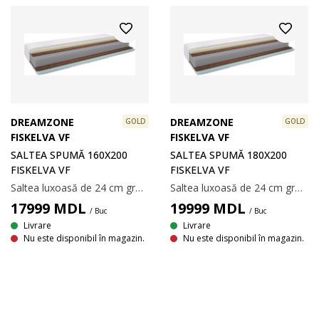
DREAMZONE
DREAMZONE
GOLD
GOLD
FISKELVA VF
FISKELVA VF
SALTEA SPUMĂ 160X200
SALTEA SPUMĂ 180X200
FISKELVA VF
FISKELVA VF
Saltea luxoasă de 24 cm grosime, u 7 zone de confort ce oferă suport unic și corect din punct de vedere ergonomic. Căptușit cu nucă de cocos de 3 cm, spumă de rezistență înaltă de 4 cm, spumă de poliester de 12 cm și 4cm spuma cu memorie AIR, ce se mulează rapid și perfect pe conturul corpului. Partea profilată a saltelei are un efect de ventilație liniștitor. Husa elastica lavabila. Procesat cu Aloe Vera, care face husa foarte moale chiar și după spălare. 140x200 cm.
Saltea luxoasă de 24 cm grosime, u 7 zone de confort ce oferă suport unic și corect din punct de vedere ergonomic. Căptușit cu nucă de cocos de 3 cm, spumă de rezistență înaltă de 4 cm, spumă de poliester de 12 cm și 4cm spuma cu memorie AIR, ce se mulează rapid și perfect pe conturul corpului. Partea profilată a saltelei are un efect de ventilație liniștitor. Husa elastica lavabila. Procesat cu Aloe Vera, care face husa foarte moale chiar și după spălare. 140x200 cm.
17999
MDL
19999
MDL
/ Buc
/ Buc
Livrare
Livrare
Nu este disponibil în magazin.
Nu este disponibil în magazin.