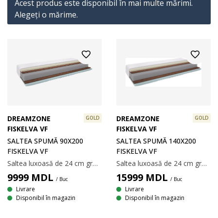
Acest produs este disponibil în mai multe mărimi.
Alegeţi o mărime.
DREAMZONE
DREAMZONE
GOLD
GOLD
FISKELVA VF
FISKELVA VF
SALTEA SPUMĂ 90X200
SALTEA SPUMĂ 140X200
FISKELVA VF
FISKELVA VF
Saltea luxoasă de 24 cm grosime, u 7 zone de confort ce oferă suport unic și corect din punct de vedere ergonomic. Căptușit cu nucă de cocos de 3 cm, spumă de rezistență înaltă de 4 cm, spumă de poliester de 12 cm și 4cm spuma cu memorie AIR, ce se mulează rapid și perfect pe conturul corpului. Partea profilată a saltelei are un efect de ventilație liniștitor. Husa elastica lavabila. Procesat cu Aloe Vera, care face husa foarte moale chiar și după spălare. 90x200 cm.
Saltea luxoasă de 24 cm grosime, u 7 zone de confort ce oferă suport unic și corect din punct de vedere ergonomic. Căptușit cu nucă de cocos de 3 cm, spumă de rezistență înaltă de 4 cm, spumă de poliester de 12 cm și 4cm spuma cu memorie AIR, ce se mulează rapid și perfect pe conturul corpului. Partea profilată a saltelei are un efect de ventilație liniștitor. Husa elastica lavabila. Procesat cu Aloe Vera, care face husa foarte moale chiar și după spălare. 140x200 cm.
9999
MDL
15999
MDL
/ Buc
/ Buc
Livrare
Livrare
Disponibil în magazin
Disponibil în magazin