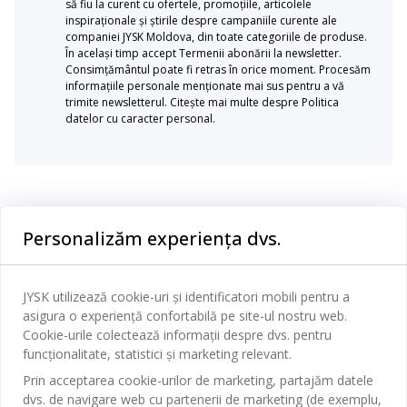
să fiu la curent cu ofertele, promoțiile, articolele
inspiraționale și știrile despre campaniile curente ale
companiei JYSK Moldova, din toate categoriile de produse.
În același timp accept Termenii abonării la newsletter.
Consimțământul poate fi retras în orice moment. Procesăm
informațiile personale menționate mai sus pentru a vă
trimite newsletterul. Citește mai multe despre Politica
datelor cu caracter personal.
Categorii
Personalizăm experiența dvs.
Dormitor
Serviciul clienți
Baie
JYSK utilizează cookie-uri și identificatori mobili pentru a
Contact Relații Clienți
asigura o experiență confortabilă pe site-ul nostru web.
Birou
JYSK
Cookie-urile colectează informații despre dvs. pentru
Magazine și program
funcționalitate, statistici și marketing relevant.
Sufragerie
Despre JYSK
Prin acceptarea cookie-urilor de marketing, partajăm datele
Broșură
Bucătărie
SEDIU CENTRAL
dvs. de navigare web cu partenerii de marketing (de exemplu,
JYSK.com