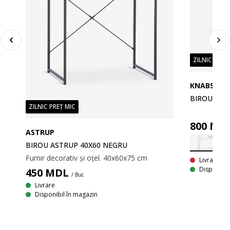
ZILNIC PREȚ
KNABSTRU
BIROU KNA
ZILNIC PREȚ MIC
800
MD
ASTRUP
BIROU ASTRUP 40X60 NEGRU
Furnir decorativ și oțel. 40x60x75 cm
Livrare In
U
Disponibil
450
MDL
/ Buc
Livrare
Disponibil în magazin