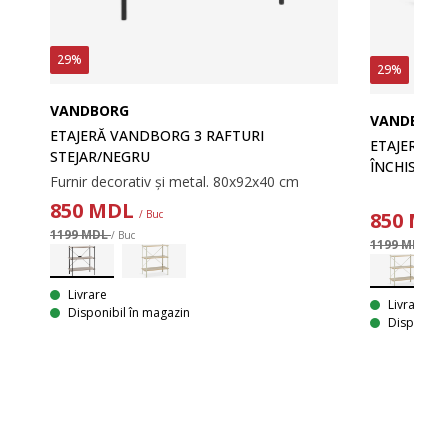
29%
29%
VANDBORG
VANDBOR
ETAJERĂ VANDBORG 3 RAFTURI
ETAJERĂ V
STEJAR/NEGRU
ÎNCHIS/BEJ
Furnir decorativ și metal. 80x92x40 cm
850
MDL
850
MD
/ Buc
1199 MDL
/ Buc
1199 MDL
/ B
Livrare
Livrare
Disponibil în magazin
Disponibil