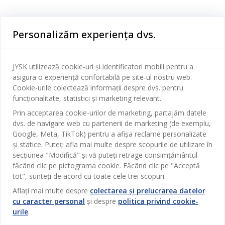
Categorii
Personalizăm experiența dvs.
Dormitor
Serviciul clienți
Baie
JYSK utilizează cookie-uri și identificatori mobili pentru a
Contact Relații Clienți
asigura o experiență confortabilă pe site-ul nostru web.
Birou
JYSK
Cookie-urile colectează informații despre dvs. pentru
Magazine și program
funcționalitate, statistici și marketing relevant.
Sufragerie
Despre JYSK
Prin acceptarea cookie-urilor de marketing, partajăm datele
Broșură
Bucătărie
SEDIU CENTRAL
dvs. de navigare web cu partenerii de marketing (de exemplu,
JYSK.com
Termeni si conditii vânzări online
Google, Meta, TikTok) pentru a afișa reclame personalizate
Depozitare
TAROL-DD S.R.L. str. Jubiliara, 41A mun. Chișinău, Republica
JYSK RELAȚII CLIENȚI
și statice. Puteți afla mai multe despre scopurile de utilizare în
Presă
Garantia prețului
Moldova
Contact Relații Clienți
Perdele
secțiunea "Modifică" și vă puteți retrage consimțământul
Urmărește Jysk
Locuri de muncă
Telefon: 022 022 030
făcând clic pe pictograma cookie. Făcând clic pe "Acceptă
Garanția Produselor
JYSK BUSINESS TO BUSINESS
Grădină
E-mail: support@jysk.md
tot", sunteți de acord cu toate cele trei scopuri.
Newsletter
Vânzări și relații clienți persoane juridice
Politica de confidentialitate
Aflați mai multe despre
colectarea și prelucrarea datelor
Pentru casă
Telefon: 060 531 531
cu caracter personal
și despre
politica privind cookie-
Inspirație
E-mail: jysk@jysk.md
Card cadou
Outlet
urile
.
JYSK BUSINESS TO BUSINESS
Beneficii pentru clienți