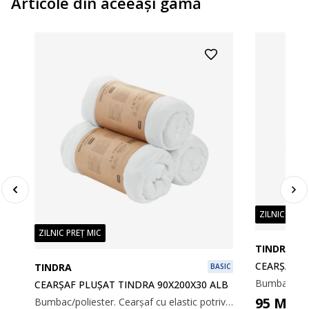
Articole din aceeaşi gamă
ZILNIC PREȚ
ZILNIC PREȚ MIC
TINDRA
CEARȘAF P
TINDRA
BASIC
CEARȘAF PLUȘAT TINDRA 90X200X30 ALB
95
MD
Bumbac/poliester. Cearșaf cu elastic potrivit pentru saltelele cu cadru, arcuri și spumă. Cu margini elastice. 80/90x200x30 cm