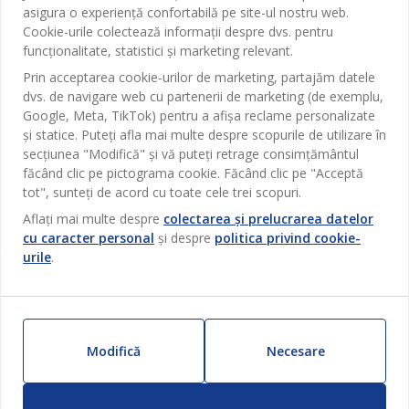
Contact Relații Clienți
asigura o experiență confortabilă pe site-ul nostru web.
Birou
JYSK
Cookie-urile colectează informații despre dvs. pentru
Magazine și program
funcționalitate, statistici și marketing relevant.
Sufragerie
Despre JYSK
Prin acceptarea cookie-urilor de marketing, partajăm datele
Broșură
Bucătărie
SEDIU CENTRAL
dvs. de navigare web cu partenerii de marketing (de exemplu,
JYSK.com
Termeni si conditii vânzări online
Google, Meta, TikTok) pentru a afișa reclame personalizate
Depozitare
TAROL-DD S.R.L. str. Jubiliara, 41A mun. Chișinău, Republica
JYSK RELAȚII CLIENȚI
și statice. Puteți afla mai multe despre scopurile de utilizare în
Presă
Garantia prețului
Moldova
Contact Relații Clienți
Perdele
secțiunea "Modifică" și vă puteți retrage consimțământul
Urmărește Jysk
Locuri de muncă
Telefon: 022 022 030
făcând clic pe pictograma cookie. Făcând clic pe "Acceptă
Garanția Produselor
JYSK BUSINESS TO BUSINESS
Grădină
E-mail: support@jysk.md
tot", sunteți de acord cu toate cele trei scopuri.
Newsletter
Vânzări și relații clienți persoane juridice
Politica de confidentialitate
Aflați mai multe despre
colectarea și prelucrarea datelor
Pentru casă
Telefon: 060 531 531
cu caracter personal
și despre
politica privind cookie-
Inspirație
E-mail: jysk@jysk.md
Card cadou
Outlet
urile
.
JYSK BUSINESS TO BUSINESS
Beneficii pentru clienți
Campanie
Link-uri utile
Livrare
Produse noi
Sustenabilitate
Retur
Modifică
Necesare
ZILNIC PREȚ MIC
Reclamații