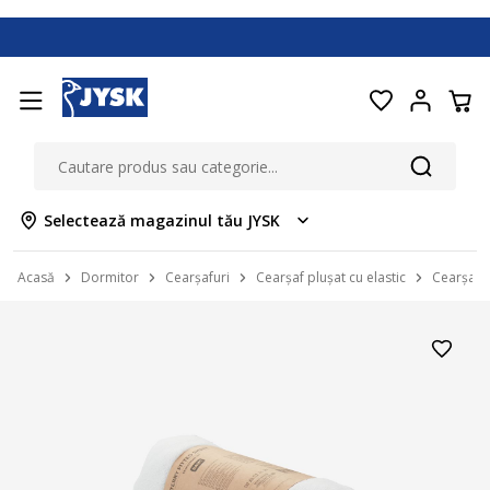
Selectează magazinul tău JYSK
Acasă
Dormitor
Cearșafuri
Cearșaf plușat cu elastic
Cearșaf 