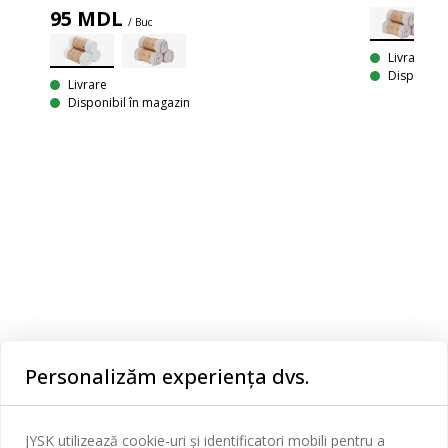
95
MDL
/ Buc
Livrare
RI
Disponibil
Livrare
Bumbac/poliester. Cearșaf cu elastic potrivit pentru saltelele cu cadru, arcuri și spumă. Cu margini elastice. 170/180x200x30 cm
Disponibil în magazin
Categorii
Personalizăm experiența dvs.
Dormitor
Serviciul clienți
Baie
JYSK utilizează cookie-uri și identificatori mobili pentru a