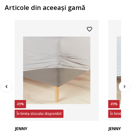
Articole din aceeaşi gamă
49%
49%
În limita stocului disponibil
În limita sto
JENNY
JENNY