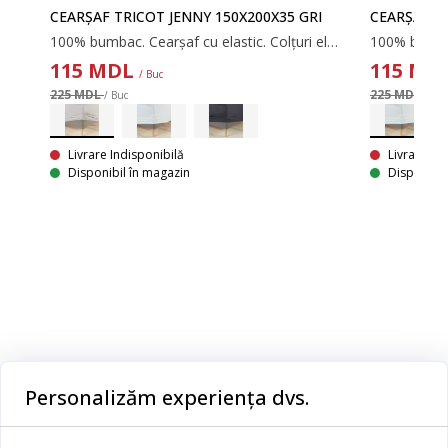
CEARȘAF TRICOT JENNY 150X200X35 GRI
CEARȘAF T
100% bumbac. Cearșaf cu elastic. Colțuri elastice. 140/150x200x35 cm
115
MDL
115
MD
LUS
/ Buc
I
225 MDL
225 MDL
/ Buc
/ Buc
100% bumbac. Cearșaf cu elastic de înaltă calitate pentru saltele cu arcuri, somiere și spumă. Cu margini elastice. 140x200x35 cm.
Livrare Indisponibilă
Livrare In
Disponibil în magazin
Disponibil
Categorii
Personalizăm experiența dvs.
Dormitor
Serviciul clienți