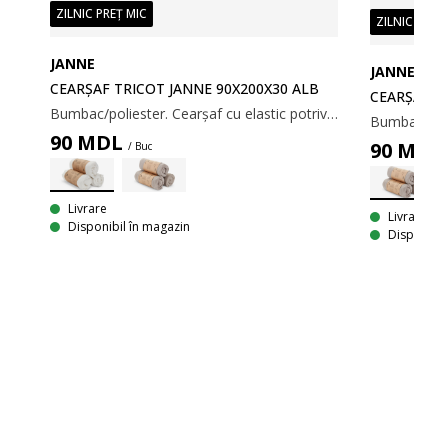
ZILNIC PREȚ MIC
ZILNIC PREȚ
JANNE
JANNE
CEARȘAF TRICOT JANNE 90X200X30 ALB
CEARȘAF T
Bumbac/poliester. Cearșaf cu elastic potrivit pentru saltelele cu cadru, arcuri și spumă. Cu margini elastice. 80/90x200x30 cm
90
MDL
90
MDL
/ Buc
Livrare
Livrare
X30
Disponibil în magazin
Disponibil
Bumbac/poliester. Cearșaf cu elastic potrivit pentru saltelele cu cadru, arcuri și spumă. Cu margini elastice. 140/150x200x30cm