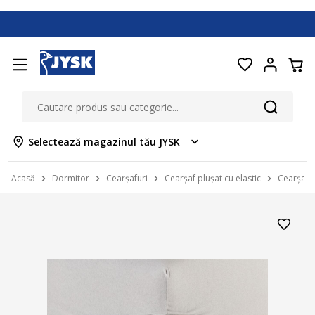
Selectează magazinul tău JYSK
Acasă
Dormitor
Cearșafuri
Cearșaf plușat cu elastic
Cearșaf t