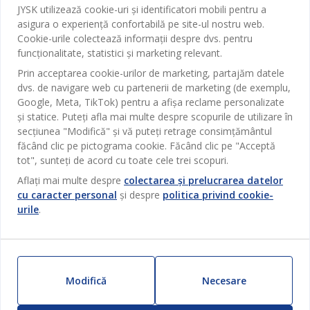
Baie
JYSK utilizează cookie-uri și identificatori mobili pentru a
Contact Relații Clienți
asigura o experiență confortabilă pe site-ul nostru web.
Birou
JYSK
Cookie-urile colectează informații despre dvs. pentru
Magazine și program
funcționalitate, statistici și marketing relevant.
Sufragerie
Despre JYSK
Prin acceptarea cookie-urilor de marketing, partajăm datele
Broșură
Bucătărie
SEDIU CENTRAL
dvs. de navigare web cu partenerii de marketing (de exemplu,
JYSK.com
Termeni si conditii vânzări online
Google, Meta, TikTok) pentru a afișa reclame personalizate
Depozitare
TAROL-DD S.R.L. str. Jubiliara, 41A mun. Chișinău, Republica
JYSK RELAȚII CLIENȚI
și statice. Puteți afla mai multe despre scopurile de utilizare în
Presă
Garantia prețului
Moldova
Contact Relații Clienți
Perdele
secțiunea "Modifică" și vă puteți retrage consimțământul
Urmărește Jysk
Locuri de muncă
Telefon: 022 022 030
făcând clic pe pictograma cookie. Făcând clic pe "Acceptă
Garanția Produselor
JYSK BUSINESS TO BUSINESS
Grădină
E-mail: support@jysk.md
tot", sunteți de acord cu toate cele trei scopuri.
Newsletter
Vânzări și relații clienți persoane juridice
Politica de confidentialitate
Aflați mai multe despre
colectarea și prelucrarea datelor
Pentru casă
Telefon: 060 531 531
cu caracter personal
și despre
politica privind cookie-
Inspirație
E-mail: jysk@jysk.md
Card cadou
Outlet
urile
.
JYSK BUSINESS TO BUSINESS
Beneficii pentru clienți
Campanie
Link-uri utile
Livrare
Produse noi
Sustenabilitate
Retur
Modifică
Necesare
ZILNIC PREȚ MIC
Reclamații